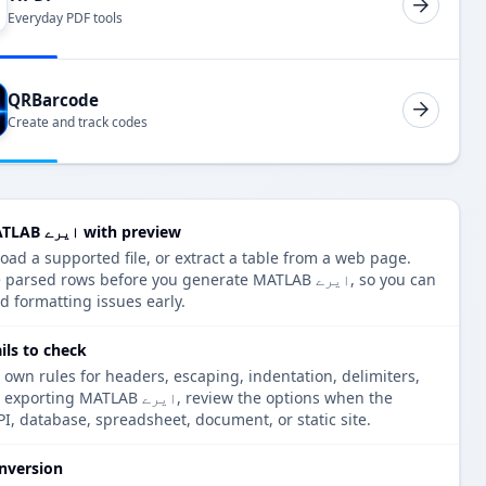
Everyday PDF tools
QRBarcode
Create and track codes
Convert LaTeX ٹیبل to MATLAB ایرے with preview
or shows the parsed rows before you generate MATLAB
d formatting issues early.
MATLAB ایرے check
 own rules for headers, escaping, indentation, delimiters,
tensions. Before exporting MATLAB
PI, database, spreadsheet, document, or static site.
nversion