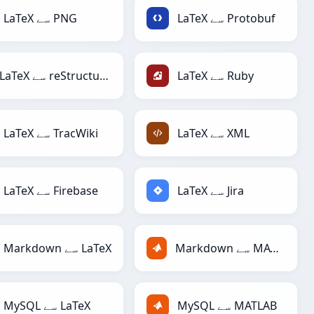
LaTeX سے Protobuf
LaTeX سے PNG
LaTeX سے Ruby
LaTeX سے reStructuredText
LaTeX سے XML
LaTeX سے TracWiki
LaTeX سے Jira
LaTeX سے Firebase
Markdown سے MATLAB
Markdown سے LaTeX
MySQL سے MATLAB
MySQL سے LaTeX