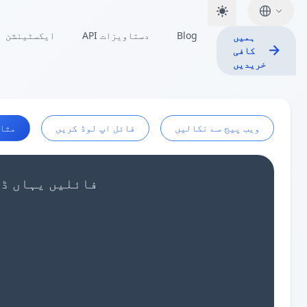
Blog
API دستاویزات
ایکسٹینشن
ہمیں
کافی
خریدیں
ویب پیج سے نکالیں
فائل اپ لوڈ کریں
مثا
اپنا LaTeX ٹیبل ڈیٹا پیسٹ کریں یا aTeX