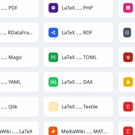
LaTeX سے PHP
LaTeX سے PDF
LaTeX سے RDF
LaTeX سے RDataFrame
LaTeX سے TOML
LaTeX سے Magic
LaTeX سے DAX
LaTeX سے YAML
LaTeX سے Textile
LaTeX سے Qlik
MediaWiki سے MATLAB
MediaWiki سے LaTeX