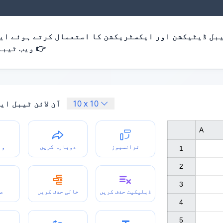
بل ڈیٹیکشن اور ایکسٹریکشن کا استعمال کرتے ہوئے ایک
ویب ٹیبلز نکالیں 👉
10
x
10
آن لائن ٹیبل ای
A
ٹرانسپوز
دوبارہ کریں
وا
1

2

3

ڈپلیکیٹ حذف کریں
خالی حذف کریں
ص
4

5
