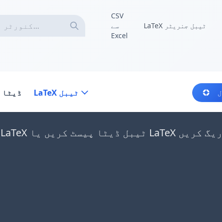
CSV
LaTeX ٹیبل جنریٹر
سے
Excel
LaTeX ٹیبل
ڈیٹا 
ل
L فائلیں یہاں ڈریگ کریں