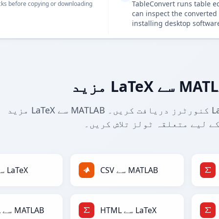
TableConvert runs table e
ks before copying or downloading
can inspect the converted 
installing desktop softwar
مزید LaTeX سے MATLAB کنورٹرز دریافت کریں۔ LaTeX کو MATLAB اور دیگر فارمیٹس
ے لیے متعلقہ ٹولز تلاش کریں۔
CSV سے MATLAB
CSV سے LaTeX
HTML سے LaTeX
HTML سے MATLAB