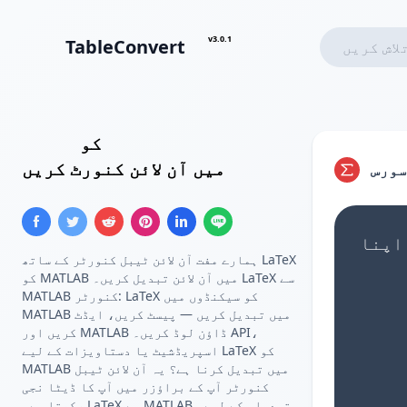
v3.0.1
TableConvert
MATLAB ایرے
کو
LaTeX ٹیبل
میں آن لائن کنورٹ کریں
سورس
ہمارے مفت آن لائن ٹیبل کنورٹر کے ساتھ LaTeX
کو MATLAB میں آن لائن تبدیل کریں۔ LaTeX سے
MATLAB کنورٹر: LaTeX کو سیکنڈوں میں
MATLAB میں تبدیل کریں — پیسٹ کریں، ایڈٹ
کریں اور MATLAB ڈاؤن لوڈ کریں۔ API،
اسپریڈشیٹ یا دستاویزات کے لیے LaTeX کو
MATLAB میں تبدیل کرنا ہے؟ یہ آن لائن ٹیبل
کنورٹر آپ کے براؤزر میں آپ کا ڈیٹا نجی
رکھتا ہے۔ LaTeX سے MATLAB تبدیلی کے لیے،