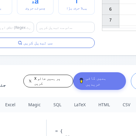
پہلا حرف بڑا
چھوٹے حروف
ب
6

7

سب تبدیل کریں
ہمیں کافی
X پر ہمیں فالو
کریں
خریدیں
جن
Excel
Magic
SQL
LaTeX
HTML
CSV