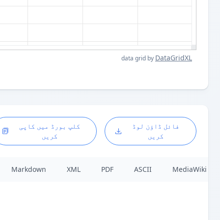
DataGridXL
data grid by
فائل ڈاؤن لوڈ
کلپ بورڈ میں کاپی
کریں
کریں
Markdown
XML
PDF
ASCII
MediaWiki