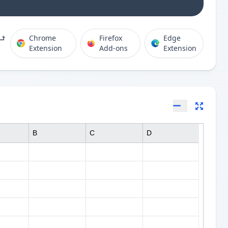
ٹی
Chrome
Firefox
Edge
Extension
Add-ons
Extension
B
C
D