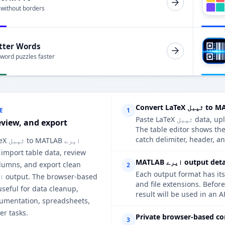
 without borders
tter Words
 word puzzles faster
E
1
Paste LaTeX ٹیبل data, upload a supported file, or extract a table from a web page.
eview, and export
The table edit ایرے, so you can
catch delimiter, header, an
 LaTeX
 import table data, review
output details to 
lumns, and export clean
2
Each output format has its
and file ex ایرے, review the options when the
useful for data cleanup,
result will be used in an A
cumentation, spreadsheets,
er tasks.
Private browser-based co
3