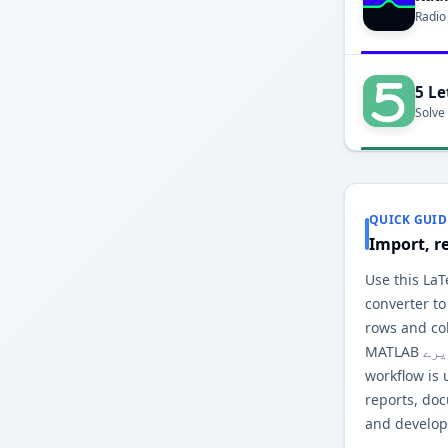
Radio
5 Le
Solve
QUICK GUID
Import, r
Use this ٹیبل to MATLAB ایرے
converter to
rows and co
MATLAB ایرے output. The browser-based
workflow is 
reports, do
and develop