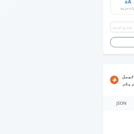
ڑے حروف
ٹیبل
ریٹر
JSON