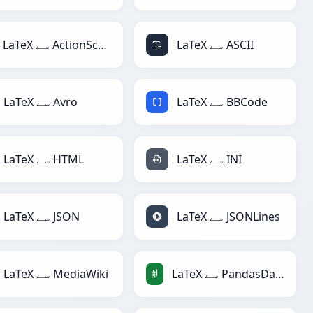
LaTeX سے ASCII
LaTeX سے ActionScript
LaTeX سے BBCode
LaTeX سے Avro
LaTeX سے INI
LaTeX سے HTML
LaTeX سے JSONLines
LaTeX سے JSON
LaTeX سے PandasDataFrame
LaTeX سے MediaWiki