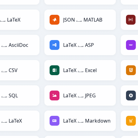
JSON سے MATLAB
JSON سے LaTeX
LaTeX سے ASP
LaTeX سے AsciiDoc
LaTeX سے Excel
LaTeX سے CSV
LaTeX سے JPEG
LaTeX سے SQL
LaTeX سے Markdown
LaTeX سے LaTeX