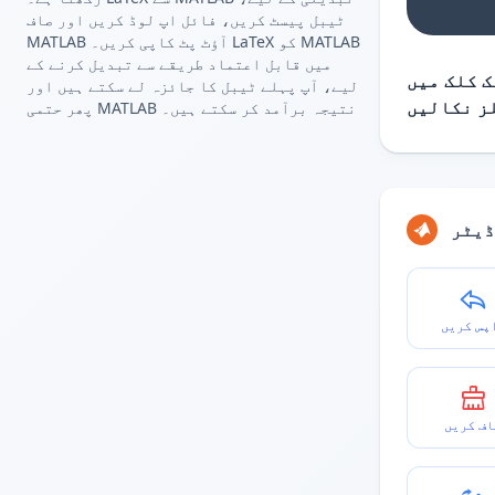
ٹیبل پیسٹ کریں، فائل اپ لوڈ کریں اور صاف
MATLAB آؤٹ پٹ کاپی کریں۔ LaTeX کو MATLAB
میں قابل اعتماد طریقے سے تبدیل کرنے کے
 کلک میں
لیے، آپ پہلے ٹیبل کا جائزہ لے سکتے ہیں اور
پھر حتمی MATLAB نتیجہ برآمد کر سکتے ہیں۔
ڈیٹر
پس کریں
اف کریں