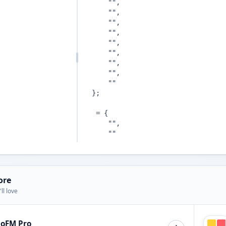
ore
ll love
ioFM Pro