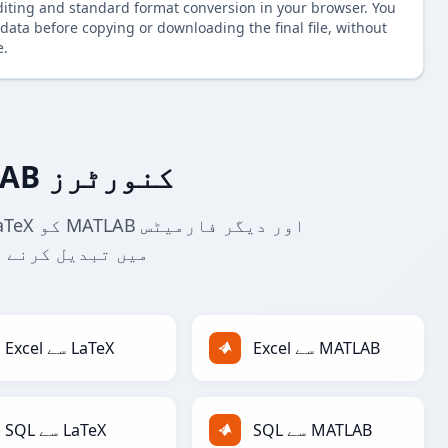
diting and standard format conversion in your browser. You
data before copying or downloading the final file, without
e.
مزید LaTeX سے MATLAB کنورٹرز
میں تبدیل کرنے ک
Excel سے MATLAB
Excel سے LaTeX
SQL سے MATLAB
SQL سے LaTeX