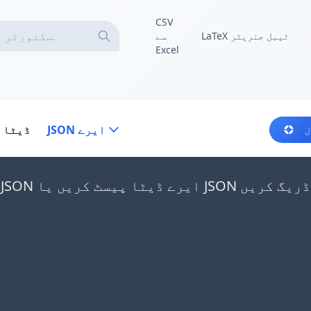
CSV
LaTeX ٹیبل جنریٹر
سے
Excel
JSON ایرے
ڈیٹا 
ل
JSON فائلیں یہاں ڈریگ کریں