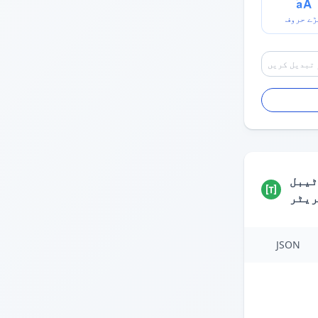
ڑے حروف
ٹیبل
ریٹر
JSON