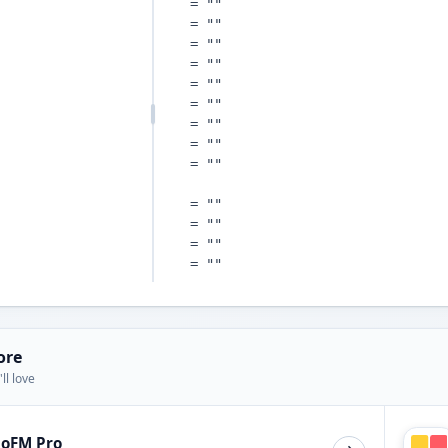
ore
ll love
ioFM Pro