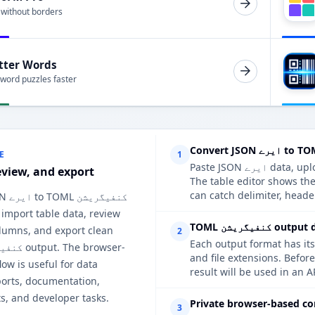
 without borders
tter Words
 word puzzles faster
E
1
Paste JSON ایرے data, upload a supported file, or extract a table from a web page.
eview, and export
The table edi کنفیگریشن, so you
can catch delimiter, heade
 JSON
 import table data, review
output details
lumns, and export clean
2
Each output format has its
and file e کنفیگریشن, review the options when the
ow is useful for data
result will be used in an A
ports, documentation,
s, and developer tasks.
Private browser-based co
3