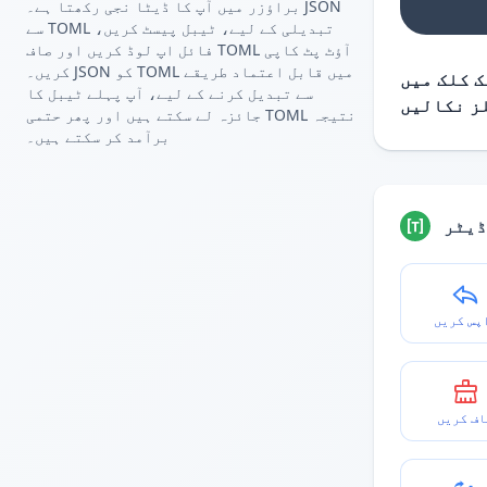
براؤزر میں آپ کا ڈیٹا نجی رکھتا ہے۔ JSON
سے TOML تبدیلی کے لیے، ٹیبل پیسٹ کریں،
فائل اپ لوڈ کریں اور صاف TOML آؤٹ پٹ کاپی
کریں۔ JSON کو TOML میں قابل اعتماد طریقے
 کلک میں
سے تبدیل کرنے کے لیے، آپ پہلے ٹیبل کا
جائزہ لے سکتے ہیں اور پھر حتمی TOML نتیجہ
برآمد کر سکتے ہیں۔
ڈیٹر
پس کریں
اف کریں