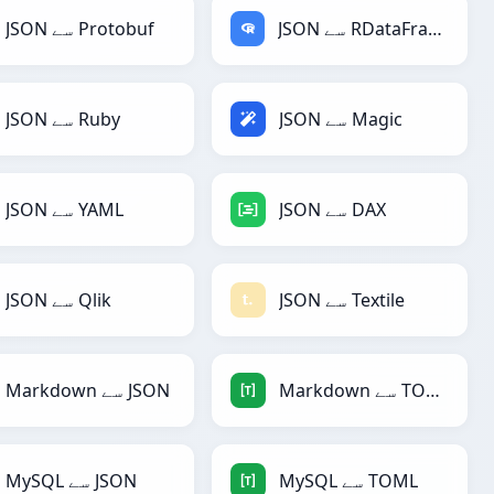
JSON سے RDataFrame
JSON سے Protobuf
JSON سے Magic
JSON سے Ruby
JSON سے DAX
JSON سے YAML
JSON سے Textile
JSON سے Qlik
Markdown سے TOML
Markdown سے JSON
MySQL سے TOML
MySQL سے JSON