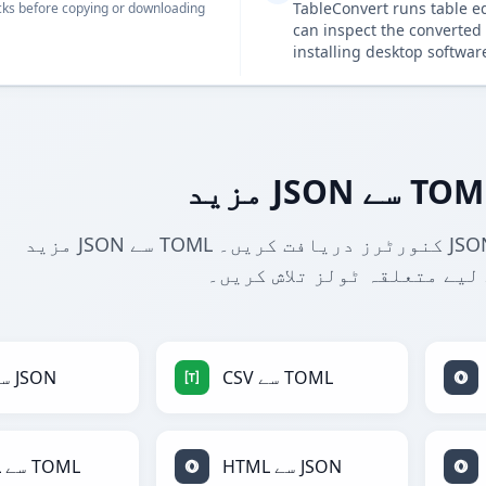
TableConvert runs table e
ks before copying or downloading
can inspect the converted 
installing desktop softwar
مزید JSON سے TOML کنورٹرز دریافت کریں۔ JSON کو TOML اور دیگر فارمیٹس میں
لیے متعلقہ ٹولز تلاش کریں۔
CSV سے TOML
CSV سے JSON
HTML سے JSON
HTML سے TOML