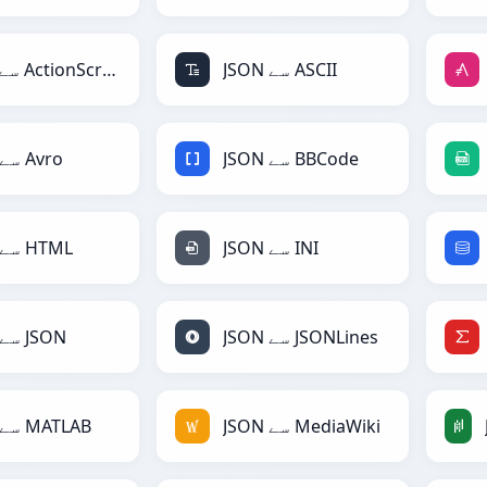
JSON سے ASCII
JSON سے ActionScript
JSON سے BBCode
JSON سے Avro
JSON سے INI
JSON سے HTML
JSON سے JSONLines
JSON سے JSON
JSON سے MediaWiki
JSON سے MATLAB