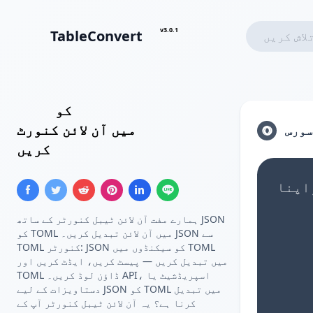
v3.0.1
TableConvert
TOML
کو
JSON ایرے
کنفیگریشن
میں آن لائن کنورٹ
سورس
کریں
ہمارے مفت آن لائن ٹیبل کنورٹر کے ساتھ JSON
کو TOML میں آن لائن تبدیل کریں۔ JSON سے
TOML کنورٹر: JSON کو سیکنڈوں میں TOML
میں تبدیل کریں — پیسٹ کریں، ایڈٹ کریں اور
TOML ڈاؤن لوڈ کریں۔ API، اسپریڈشیٹ یا
دستاویزات کے لیے JSON کو TOML میں تبدیل
کرنا ہے؟ یہ آن لائن ٹیبل کنورٹر آپ کے