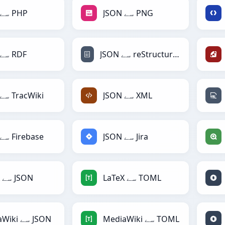
JSON سے PNG
JSON سے PHP
JSON سے reStructuredText
JSON سے RDF
JSON سے XML
JSON سے TracWiki
JSON سے Jira
JSON سے Firebase
LaTeX سے TOML
LaTeX سے JSON
MediaWiki سے TOML
MediaWiki سے JSON