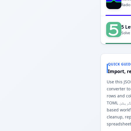
Radio
5 Le
Solve
QUICK GUID
Import, r
Use this ایرے to TOML کنفیگریشن
converter to
rows and co
TOML کنفیگریشن output. The browser-
based workfl
cleanup, re
spreadsheet