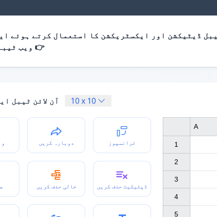
بل ڈیٹیکشن اور ایکسٹریکشن کا استعمال کرتے ہوئے ایک
ویب ٹیبلز نکالیں 👉
10
x
10
آن لائن ٹیبل ای
A
ٹرانسپوز
دوبارہ کریں
وا
1

2

3

ڈپلیکیٹ حذف کریں
خالی حذف کریں
ص
4

5
