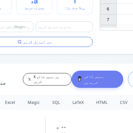
پہلا حرف بڑا
چھوٹے حروف
ب
6

7

سب تبدیل کریں
ہمیں کافی
X پر ہمیں فالو
کریں
خریدیں
جن
Excel
Magic
SQL
LaTeX
HTML
CSV