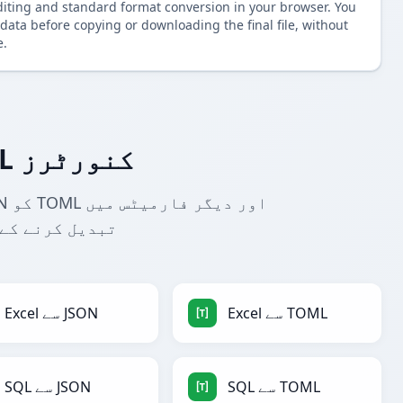
diting and standard format conversion in your browser. You
data before copying or downloading the final file, without
e.
مزید JSON سے TOML کنورٹرز
تبدیل کرنے کے 
Excel سے TOML
Excel سے JSON
SQL سے TOML
SQL سے JSON