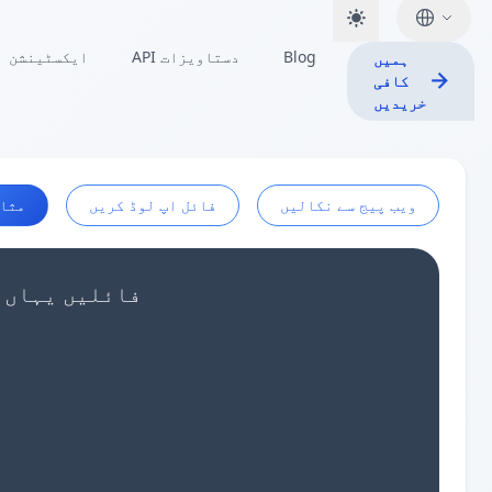
Blog
API دستاویزات
ایکسٹینشن
ہمیں
کافی
خریدیں
ویب پیج سے نکالیں
فائل اپ لوڈ کریں
مثا
اپنا JSON ایرے ڈیٹا پیسٹ کریں یا 