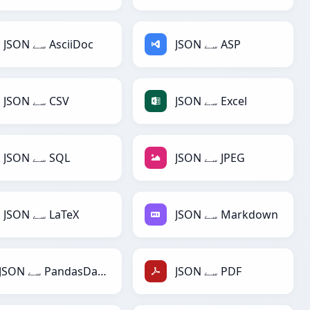
JSON سے ASP
JSON سے AsciiDoc
JSON سے Excel
JSON سے CSV
JSON سے JPEG
JSON سے SQL
JSON سے Markdown
JSON سے LaTeX
JSON سے PDF
JSON سے PandasDataFrame