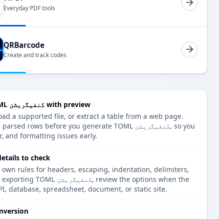
Everyday PDF tools
QRBarcode
Create and track codes
Convert JSON ایرے to TOML کنفیگریشن with preview
tor shows the parsed rows before you generate TOML
r, and formatting issues early.
TOML کنفیگریشن  to check
 own rules for headers, escaping, indentation, delimiters,
xtensions. Before exporting TOML
PI, database, spreadsheet, document, or static site.
nversion