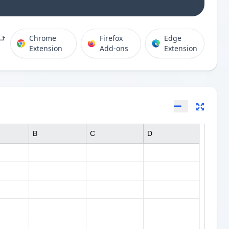
ٹی
Chrome
Firefox
Edge
Extension
Add-ons
Extension
B
C
D