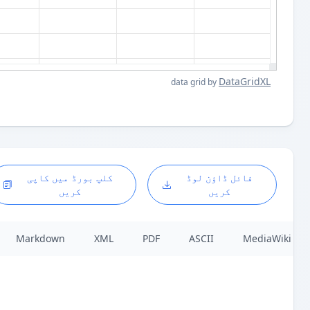
DataGridXL
data grid by
فائل ڈاؤن لوڈ
کلپ بورڈ میں کاپی
کریں
کریں
Markdown
XML
PDF
ASCII
MediaWiki