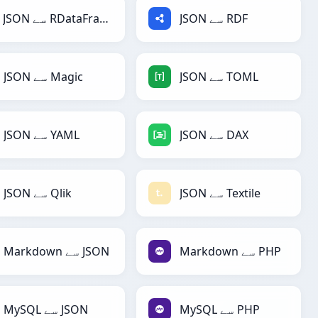
JSON سے RDF
JSON سے RDataFrame
JSON سے TOML
JSON سے Magic
JSON سے DAX
JSON سے YAML
JSON سے Textile
JSON سے Qlik
Markdown سے PHP
Markdown سے JSON
MySQL سے PHP
MySQL سے JSON