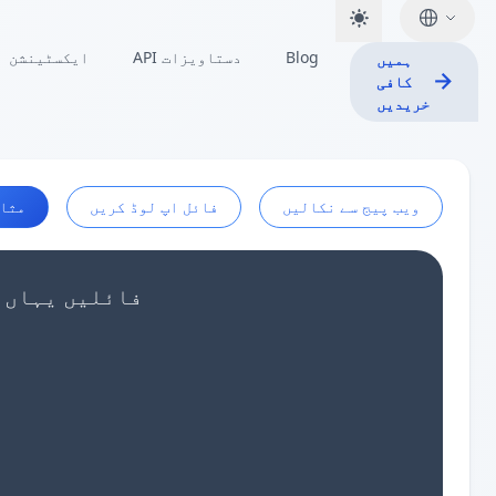
Blog
API دستاویزات
ایکسٹینشن
ہمیں
کافی
خریدیں
ویب پیج سے نکالیں
فائل اپ لوڈ کریں
مثا
اپنا JSON ایرے ڈیٹا پیسٹ کریں یا 