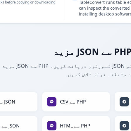
TableConvert runs table e
ks before copying or downloading
can inspect the converted 
installing desktop softwar
مزید JSON سے PHP کنورٹرز دریافت کریں۔ JSON کو PHP اور دیگر فارمیٹس میں تبدیل
 متعلقہ ٹولز تلاش کریں۔
CSV سے PHP
CSV سے JSON
HTML سے PHP
HTML سے JSON