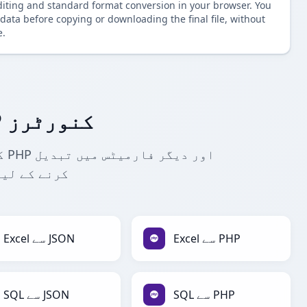
diting and standard format conversion in your browser. You
data before copying or downloading the final file, without
e.
مزید JSON سے PHP کنورٹرز
کرنے کے لیے
Excel سے PHP
Excel سے JSON
SQL سے PHP
SQL سے JSON