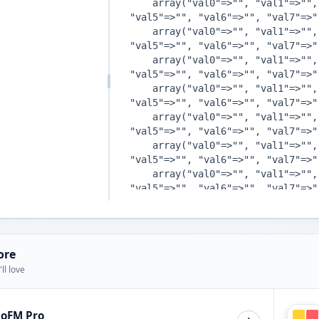
ore
ll love
ioFM Pro