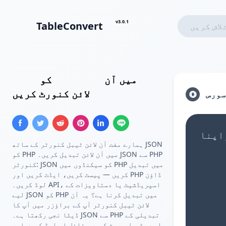
v3.0.1
TableConvert
PHP ایرے
میں آن
کو
JSON ایرے
لائن کنورٹ کریں
سورس
ہمارے مفت آن لائن ٹیبل کنورٹر کے ساتھ JSON
کو PHP میں آن لائن تبدیل کریں۔ JSON سے PHP
کنورٹر: JSON کو سیکنڈوں میں PHP میں تبدیل
کریں — پیسٹ کریں، ایڈٹ کریں اور PHP ڈاؤن
لوڈ کریں۔ API، اسپریڈشیٹ یا دستاویزات کے
لیے JSON کو PHP میں تبدیل کرنا ہے؟ یہ آن
لائن ٹیبل کنورٹر آپ کے براؤزر میں آپ کا
ڈیٹا نجی رکھتا ہے۔ JSON سے PHP تبدیلی کے
لیے، ٹیبل پیسٹ کریں، فائل اپ لوڈ کریں اور