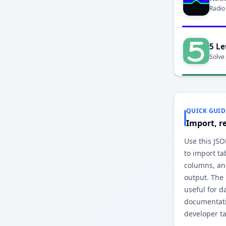
Radio
5 Le
Solve
QUICK GUID
Import, r
Use thi ایرے to PHP ایرے converter
to import ta
columns, ایرے
output. The
useful for d
documentati
developer ta