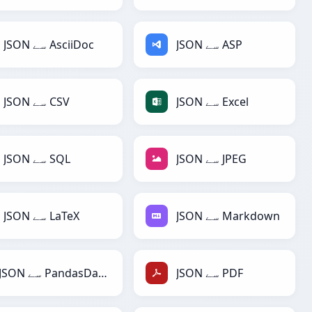
JSON سے ASP
JSON سے AsciiDoc
JSON سے Excel
JSON سے CSV
JSON سے JPEG
JSON سے SQL
JSON سے Markdown
JSON سے LaTeX
JSON سے PDF
JSON سے PandasDataFrame