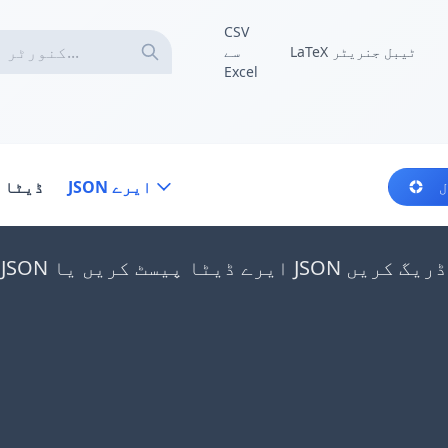
CSV
LaTeX ٹیبل جنریٹر
سے
Excel
JSON ایرے
ڈیٹا 
ل
JSON فائلیں یہاں ڈریگ کریں