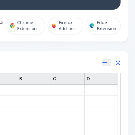
ٹی
Chrome
Firefox
Edge
Extension
Add-ons
Extension
B
C
D