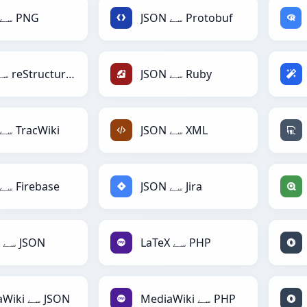
JSON سے Protobuf
JSON سے PNG
JSON سے Ruby
JSON سے reStructuredText
JSON سے XML
JSON سے TracWiki
JSON سے Jira
JSON سے Firebase
LaTeX سے PHP
LaTeX سے JSON
MediaWiki سے PHP
MediaWiki سے JSON