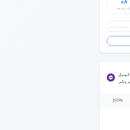
ڑے حروف
ٹیبل
ریٹر
JSON