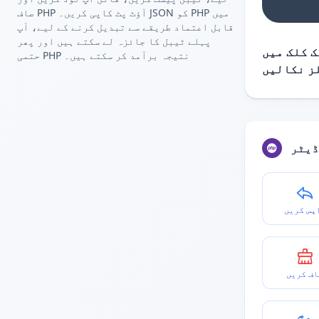
صاف PHP آؤٹ پٹ کاپی کریں۔ JSON کو PHP میں
قابل اعتماد طریقے سے تبدیل کرنے کے لیے، آپ
پہلے ٹیبل کا جائزہ لے سکتے ہیں اور پھر
 کلک میں
حتمی PHP نتیجہ برآمد کر سکتے ہیں۔
ڈیٹر
پس کریں
اف کریں