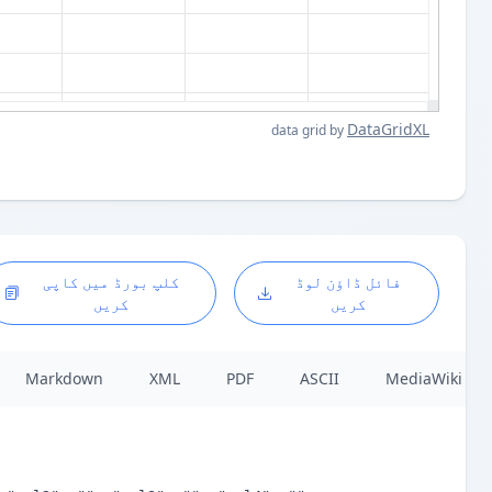
DataGridXL
data grid by
فائل ڈاؤن لوڈ
کلپ بورڈ میں کاپی
کریں
کریں
Markdown
XML
PDF
ASCII
MediaWiki