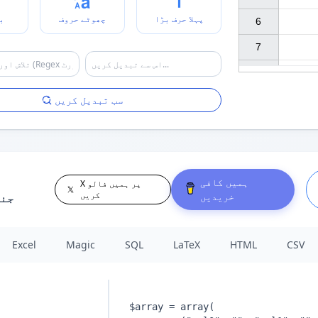
پہلا حرف بڑا
چھوٹے حروف
ب
6

7

سب تبدیل کریں
ہمیں کافی
X پر ہمیں فالو
کریں
خریدیں
جن
Excel
Magic
SQL
LaTeX
HTML
CSV