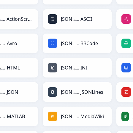
JSON سے ASCII
JSON سے ActionScript
JSON سے BBCode
JSON سے Avro
JSON سے INI
JSON سے HTML
JSON سے JSONLines
JSON سے JSON
JSON سے MediaWiki
JSON سے MATLAB