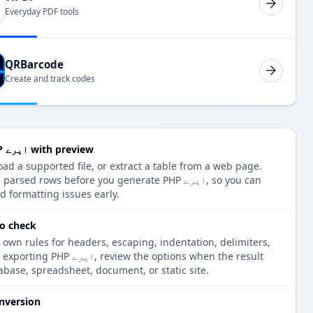
Everyday PDF tools
QRBarcode
Create and track codes
Convert JSON ایرے to PHP ایرے with preview
or shows the parsed rows before you generate PHP
d formatting issues early.
PHP ایرے ck
 own rules for headers, escaping, indentation, delimiters,
tensions. Before exporting PHP
tabase, spreadsheet, document, or static site.
nversion