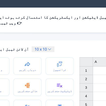
بل ڈیٹیکشن اور ایکسٹریکشن کا استعمال کرتے ہوئے ایک
ویب ٹیبلز نکالیں 👉
10
x
10
آن لائن ٹیبل ای
A
ٹرانسپوز
دوبارہ کریں
وا
1

2

3

ڈپلیکیٹ حذف کریں
خالی حذف کریں
ص
4

5
