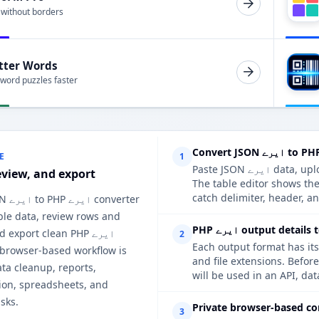
 without borders
tter Words
 word puzzles faster
E
1
Paste JSON ایرے data, upload a supported file, or extract a table from a web page.
eview, and export
The table edit ایرے, so you can
catch delimiter, header, an
s JSON
ble data, review rows and
output details to che
 and export clean PHP
2
Each output format has its
 browser-based workflow is
and file ex ایرے, review the options when the result
ata cleanup, reports,
will be used in an API, da
on, spreadsheets, and
sks.
Private browser-based co
3