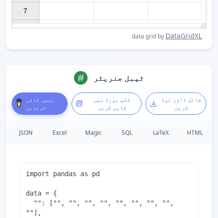
7

DataGridXL
data grid by
ٹیبل جنریٹر
فائل ڈاؤن لوڈ
کلپ بورڈ میں
ہمیں کافی
کریں
کاپی کریں
خریدیں
JSON
Excel
Magic
SQL
LaTeX
HTML