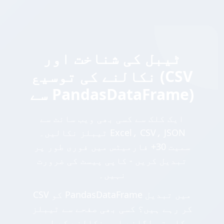
ٹیبل کی شناخت اور
نکالنے کی توسیع (CSV
سے PandasDataFrame)
ایک کلک سے کسی بھی ویب سائٹ سے
ٹیبلز نکالیں۔ Excel، CSV، JSON
سمیت 30+ فارمیٹس میں فوری طور پر
تبدیل کریں - کاپی پیسٹ کی ضرورت
نہیں۔
CSV کو PandasDataFrame میں تبدیل
کر رہے ہیں؟ کسی بھی صفحے سے ٹیبلز
کا پتہ لگانے اور نکالنے کے لیے