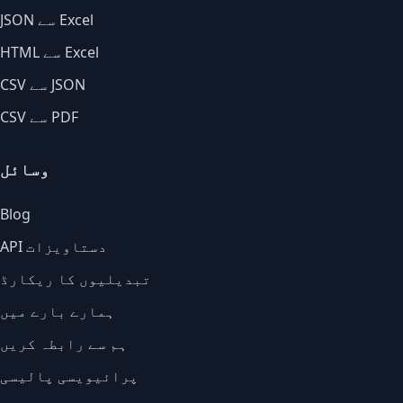
JSON سے Excel
HTML سے Excel
CSV سے JSON
CSV سے PDF
وسائل
Blog
API دستاویزات
تبدیلیوں کا ریکارڈ
ہمارے بارے میں
ہم سے رابطہ کریں
پرائیویسی پالیسی