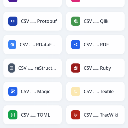
CSV سے Qlik
CSV سے Protobuf
CSV سے RDF
CSV سے RDataFrame
CSV سے Ruby
CSV سے reStructuredText
CSV سے Textile
CSV سے Magic
CSV سے TracWiki
CSV سے TOML