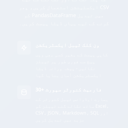
ایکسٹینشن استعمال کریں، پھر CSV
کو PandasDataFrame میں تبدیل
کرنے کے لیے یہاں ڈیٹا پیسٹ کریں۔
ون کلک ٹیبل ایکسٹریکشن
کاپی پیسٹ کے بغیر کسی بھی ویب
پیج سے فوری طور پر ٹیبلز
نکالیں - پیشہ ورانہ ڈیٹا
ایکسٹریکشن آسان بنایا گیا
30+ فارمیٹ کنورٹر سپورٹ
ہمارے ایڈوانس ٹیبل کنورٹر کے
ساتھ نکالے گئے ٹیبلز کو Excel،
CSV، JSON، Markdown، SQL اور
مزید میں تبدیل کریں