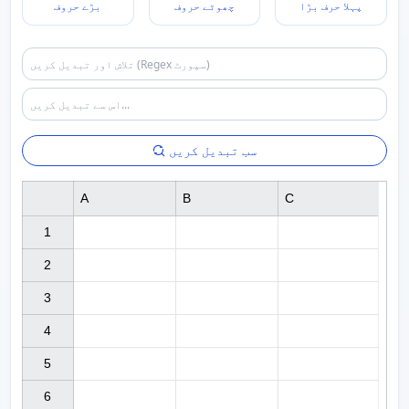
پہلا حرف بڑا
چھوٹے حروف
بڑے حروف
سب تبدیل کریں
A
B
C
1

2

3

4

5

6
