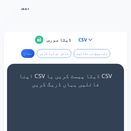
v3.0.1
CSV
ڈیٹا سورس
ویب پیج سے نکالیں
فائل اپ لوڈ کریں
مثال
اپنا CSV ڈیٹا پیسٹ کریں یا CSV
فائلیں یہاں ڈریگ کریں