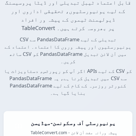
قابل اعتماد ٹیبل تبدیلی اور ڈیٹا پروسیسنگ
کے لیے یونیورسٹیوں، تحقیقی اداروں اور
ڈیولپمنٹ ٹیموں کے پیشہ ور افراد
TableConvert پر بھروسہ کرتے ہیں۔
CSV سے PandasDataFrame تبدیلی کے لیے
یونیورسٹیوں اور پیشہ وروں کا اعتماد۔ اعتماد کے
ساتھ CSV کو PandasDataFrame میں آن لائن تبدیل
کریں۔
اگر آپ کو رپورٹس، دستاویزات یا APIs کے لیے CSV کو
PandasDataFrame میں تبدیل کرنا ہے، یہ CSV سے
PandasDataFrame کنورٹر روزمرہ کے کام کے لیے
بنایا گیا ہے۔
یونیورسٹی آف وسکونسن-میڈیسن
TableConvert.com - پیشہ ورانہ مفت آن لائن