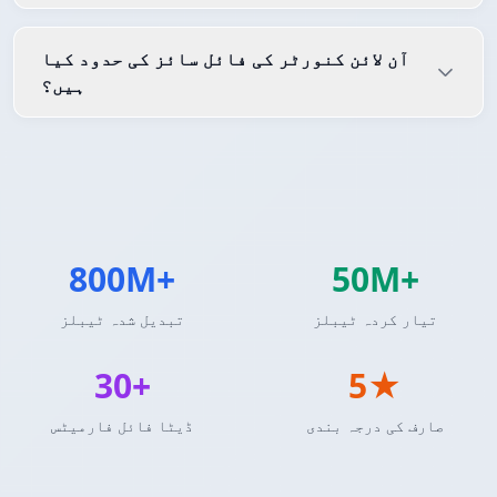
آن لائن کنورٹر کی فائل سائز کی حدود کیا
ہیں؟
800M+
50M+
تیار کردہ ٹیبلز
تبدیل شدہ ٹیبلز
30+
5★
صارف کی درجہ بندی
ڈیٹا فائل فارمیٹس