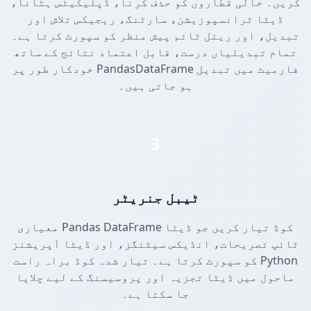
کریں۔ خالی قطاروں کو حذف کرنا، ڈپلیکیٹس ہٹانا،
ڈیٹا ٹرانسپوزیشن، سارٹنگ، ریجیکس تلاش اور
تبدیل، اور ریئل ٹائم پیش منظر کو سپورٹ کرتا ہے۔
تمام تبدیلیاں درست، قابل اعتماد نتائج کے ساتھ
خودکار طور پر PandasDataFrame فارمیٹ میں تبدیل
ہو جاتی ہیں۔
3
ٹیبل جنریٹر
معیاری Pandas DataFrame کوڈ تیار کریں جو ڈیٹا
ٹائپ تصریحات، انڈیکس سیٹنگز، اور ڈیٹا آپریشنز
کو سپورٹ کرتا ہے۔ تیار شدہ کوڈ براہ راست Python
ماحول میں ڈیٹا تجزیہ اور پروسیسنگ کے لیے چلایا
جا سکتا ہے۔