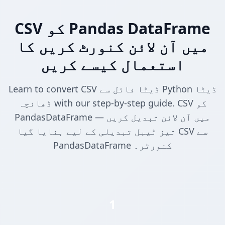
CSV کو Pandas DataFrame
میں آن لائن کنورٹ کریں کا
استعمال کیسے کریں
Learn to convert CSV ڈیٹا فائل سے Python ڈیٹا
ڈھانچہ with our step-by-step guide. CSV کو
PandasDataFrame میں آن لائن تبدیل کریں —
تیز ٹیبل تبدیلی کے لیے بنایا گیا CSV سے
PandasDataFrame کنورٹر۔
1