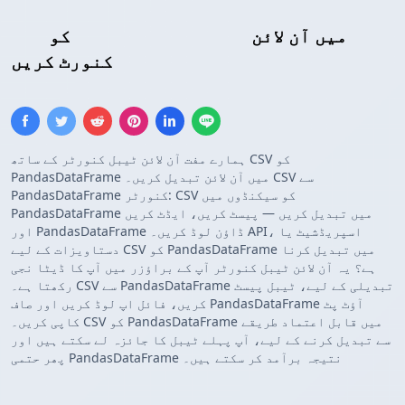
میں آن لائن
Pandas DataFrame
کو
CSV
کنورٹ کریں
ہمارے مفت آن لائن ٹیبل کنورٹر کے ساتھ CSV کو
PandasDataFrame میں آن لائن تبدیل کریں۔ CSV سے
PandasDataFrame کنورٹر: CSV کو سیکنڈوں میں
PandasDataFrame میں تبدیل کریں — پیسٹ کریں، ایڈٹ کریں
اور PandasDataFrame ڈاؤن لوڈ کریں۔ API، اسپریڈشیٹ یا
دستاویزات کے لیے CSV کو PandasDataFrame میں تبدیل کرنا
ہے؟ یہ آن لائن ٹیبل کنورٹر آپ کے براؤزر میں آپ کا ڈیٹا نجی
رکھتا ہے۔ CSV سے PandasDataFrame تبدیلی کے لیے، ٹیبل پیسٹ
کریں، فائل اپ لوڈ کریں اور صاف PandasDataFrame آؤٹ پٹ
کاپی کریں۔ CSV کو PandasDataFrame میں قابل اعتماد طریقے
سے تبدیل کرنے کے لیے، آپ پہلے ٹیبل کا جائزہ لے سکتے ہیں اور
پھر حتمی PandasDataFrame نتیجہ برآمد کر سکتے ہیں۔