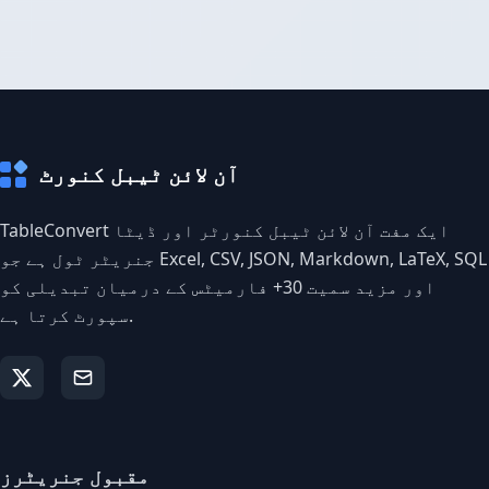
آن لائن ٹیبل کنورٹ
TableConvert ایک مفت آن لائن ٹیبل کنورٹر اور ڈیٹا
جنریٹر ٹول ہے جو Excel, CSV, JSON, Markdown, LaTeX, SQL
اور مزید سمیت 30+ فارمیٹس کے درمیان تبدیلی کو
سپورٹ کرتا ہے.
مقبول جنریٹرز