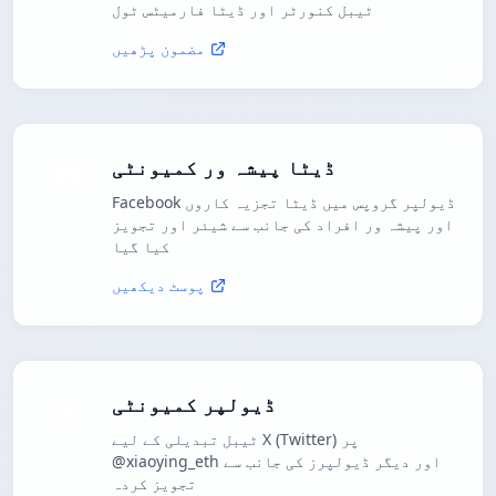
ٹیبل کنورٹر اور ڈیٹا فارمیٹس ٹول
مضمون پڑھیں
ڈیٹا پیشہ ور کمیونٹی
Facebook ڈیولپر گروپس میں ڈیٹا تجزیہ کاروں
اور پیشہ ور افراد کی جانب سے شیئر اور تجویز
کیا گیا
پوسٹ دیکھیں
ڈیولپر کمیونٹی
ٹیبل تبدیلی کے لیے X (Twitter) پر
@xiaoying_eth اور دیگر ڈیولپرز کی جانب سے
تجویز کردہ