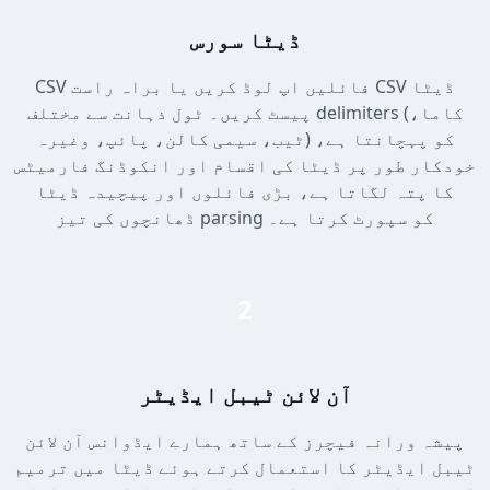
ڈیٹا سورس
CSV فائلیں اپ لوڈ کریں یا براہ راست CSV ڈیٹا
پیسٹ کریں۔ ٹول ذہانت سے مختلف delimiters (کاما،
ٹیب، سیمی کالن، پائپ، وغیرہ) کو پہچانتا ہے،
خودکار طور پر ڈیٹا کی اقسام اور انکوڈنگ فارمیٹس
کا پتہ لگاتا ہے، بڑی فائلوں اور پیچیدہ ڈیٹا
ڈھانچوں کی تیز parsing کو سپورٹ کرتا ہے۔
2
آن لائن ٹیبل ایڈیٹر
پیشہ ورانہ فیچرز کے ساتھ ہمارے ایڈوانس آن لائن
ٹیبل ایڈیٹر کا استعمال کرتے ہوئے ڈیٹا میں ترمیم