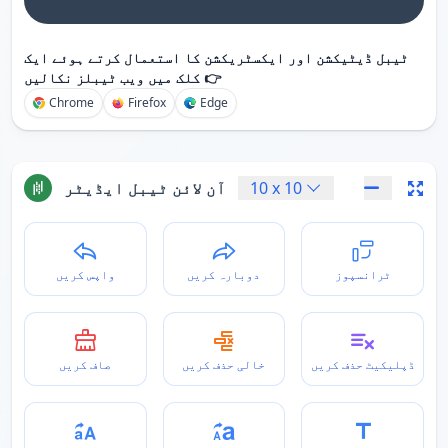
ٹیبل ڈیٹیکشن اور ایکسٹریکشن کا استعمال کرتے ہوئے ایک
کلک میں ویب ٹیبلز نکالیں 👉
Chrome
Firefox
Edge
10
x
10
آن لائن ٹیبل ایڈیٹر
ٹرانسپوز
دوبارہ کریں
واپس کریں
ڈپلیکیٹ حذف کریں
خالی حذف کریں
صاف کریں