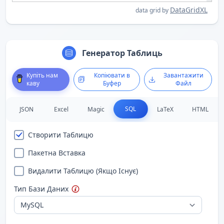
DataGridXL
data grid by
Генератор Таблиць
Купіть нам
Копіювати в
Завантажити
каву
Буфер
Файл
SQL
JSON
Excel
Magic
LaTeX
HTML
Створити Таблицю
Пакетна Вставка
Видалити Таблицю (Якщо Існує)
Тип Бази Даних