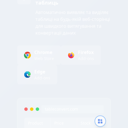
таблиць
Автоматично виявляє та виділяє
таблиці на будь-якій веб-сторінці
для швидкого витягування та
конвертації даних
Chrome
Firefox
Web Store
Add-ons
Edge
Add-ons
tableconvert.com
Product
Price
Stock