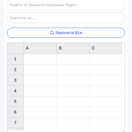
Замінити Все
A
B
C
1

2

3

4

5

6

7
