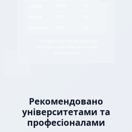
Laptop
$999
15
Mouse
$29
50
Keyboard
$79
25
✨ Наведіть курсор на будь-яку
таблицю, щоб побачити іконку
витягування
Рекомендовано
університетами та
професіоналами