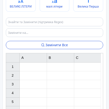
ВЕЛИКІ ЛІТЕРИ
малі літери
Велика Перша
Замінити Все
A
B
C
1

2

3

4

5
