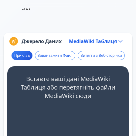
v3.0.1
Джерело Даних
MediaWiki Таблиця
Приклад
Завантажити Файл
Витягти з Веб-сторінки
Вставте ваші дані MediaWiki
Таблиця або перетягніть файли
MediaWiki сюди