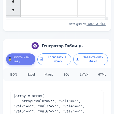
6

7

DataGridXL
data grid by
Генератор Таблиць
Купіть нам
Копіювати в
Завантажити
каву
Буфер
Файл
JSON
Excel
Magic
SQL
LaTeX
HTML