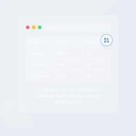
tableconvert.com
Product
Price
Stock
Laptop
$999
15
Mouse
$29
50
Keyboard
$79
25
✨ Наведіть курсор на будь-яку
таблицю, щоб побачити іконку
витягування