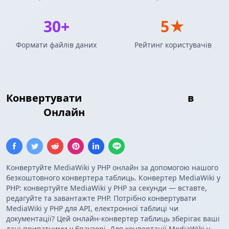
30+
5★
Формати файлів даних
Рейтинг користувачів
Конвертувати
MediaWiki Таблиця
в
PHP
Масив
Онлайн
Конвертуйте MediaWiki у PHP онлайн за допомогою нашого
безкоштовного конвертера таблиць. Конвертер MediaWiki у
PHP: конвертуйте MediaWiki у PHP за секунди — вставте,
редагуйте та завантажте PHP. Потрібно конвертувати
MediaWiki у PHP для API, електронної таблиці чи
документації? Цей онлайн-конвертер таблиць зберігає ваші
дані приватними у браузері. Для конвертації MediaWiki у