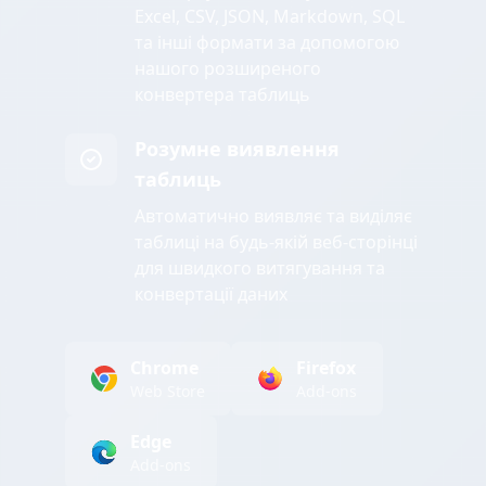
Excel, CSV, JSON, Markdown, SQL
та інші формати за допомогою
нашого розширеного
конвертера таблиць
Розумне виявлення
таблиць
Автоматично виявляє та виділяє
таблиці на будь-якій веб-сторінці
для швидкого витягування та
конвертації даних
Chrome
Firefox
Web Store
Add-ons
Edge
Add-ons