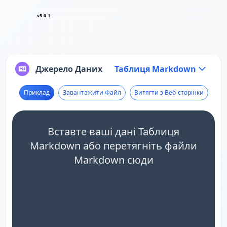
v3.0.1
Джерело Даних
Таблиця Markdown
Приклад
Завантажити Файл
Витягти з Веб-сторінки
Вставте ваші дані Таблиця
Markdown або перетягніть файли
Markdown сюди