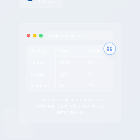
Add-ons
tableconvert.com
Product
Price
Stock
Laptop
$999
15
Mouse
$29
50
Keyboard
$79
25
✨ Наведіть курсор на будь-яку
таблицю, щоб побачити іконку
витягування