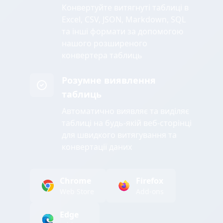
Конвертуйте витягнуті таблиці в
Excel, CSV, JSON, Markdown, SQL
та інші формати за допомогою
нашого розширеного
конвертера таблиць
Розумне виявлення
таблиць
Автоматично виявляє та виділяє
таблиці на будь-якій веб-сторінці
для швидкого витягування та
конвертації даних
Chrome
Firefox
Web Store
Add-ons
Edge