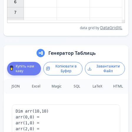
6

7

DataGridXL
data grid by
Генератор Таблиць
Купіть нам
Копіювати в
Завантажити
каву
Буфер
Файл
JSON
Excel
Magic
SQL
LaTeX
HTML