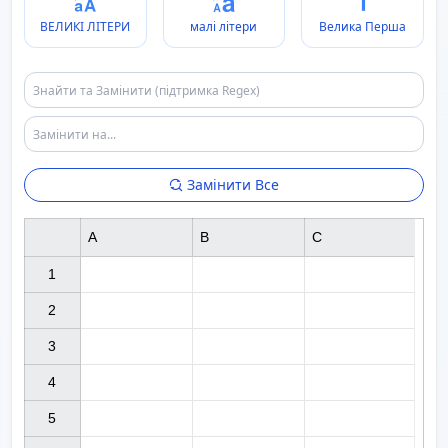
ВЕЛИКІ ЛІТЕРИ
малі літери
Велика Перша
Замінити Все
A
B
C
1

2

3

4

5
