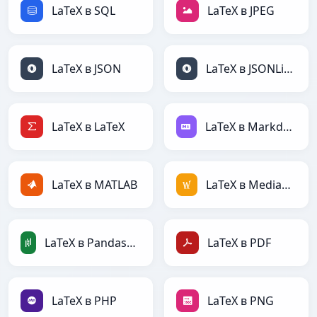
LaTeX в SQL
LaTeX в JPEG
LaTeX в JSON
LaTeX в JSONLines
LaTeX в LaTeX
LaTeX в Markdown
LaTeX в MATLAB
LaTeX в MediaWiki
LaTeX в PandasDataFrame
LaTeX в PDF
LaTeX в PHP
LaTeX в PNG