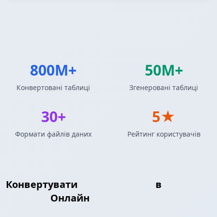
800M+
50M+
Конвертовані таблиці
Згенеровані таблиці
30+
5★
Формати файлів даних
Рейтинг користувачів
Конвертувати
LaTeX Таблиця
в
Textile
Таблиця
Онлайн