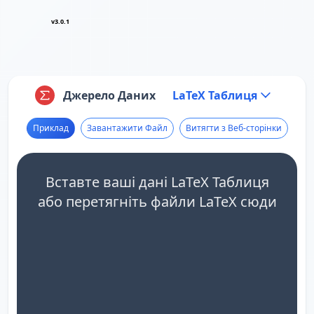
v3.0.1
Джерело Даних
LaTeX Таблиця
Приклад
Завантажити Файл
Витягти з Веб-сторінки
Вставте ваші дані LaTeX Таблиця
або перетягніть файли LaTeX сюди