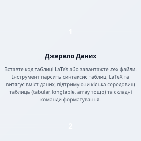
1
Джерело Даних
Вставте код таблиці LaTeX або завантажте .tex файли.
Інструмент парсить синтаксис таблиці LaTeX та
витягує вміст даних, підтримуючи кілька середовищ
таблиць (tabular, longtable, array тощо) та складні
команди форматування.
2