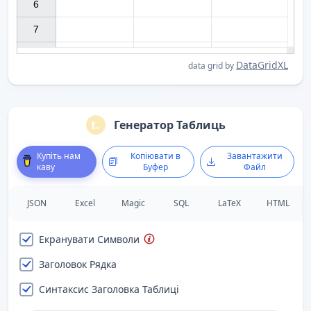
6

7

DataGridXL
data grid by
Генератор Таблиць
Купіть нам
Копіювати в
Завантажити
каву
Буфер
Файл
JSON
Excel
Magic
SQL
LaTeX
HTML
Екранувати Символи
Заголовок Рядка
Синтаксис Заголовка Таблиці