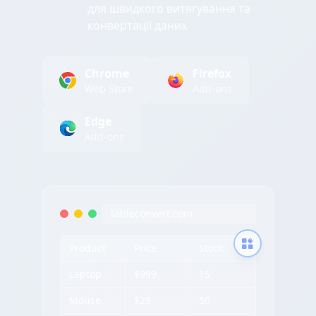
для швидкого витягування та
конвертації даних
Chrome
Firefox
Web Store
Add-ons
Edge
Add-ons
tableconvert.com
Product
Price
Stock
Laptop
$999
15
Mouse
$29
50