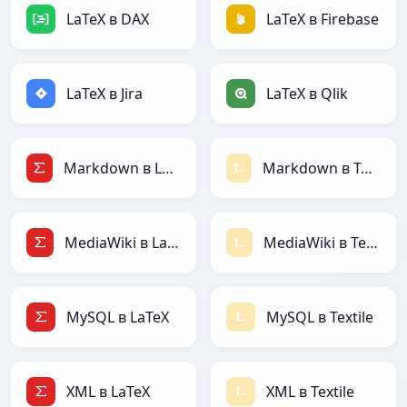
LaTeX в DAX
LaTeX в Firebase
LaTeX в Jira
LaTeX в Qlik
Markdown в LaTeX
Markdown в Textile
MediaWiki в LaTeX
MediaWiki в Textile
MySQL в LaTeX
MySQL в Textile
XML в LaTeX
XML в Textile