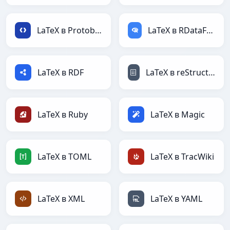
LaTeX в Protobuf
LaTeX в RDataFrame
LaTeX в RDF
LaTeX в reStructuredText
LaTeX в Ruby
LaTeX в Magic
LaTeX в TOML
LaTeX в TracWiki
LaTeX в XML
LaTeX в YAML