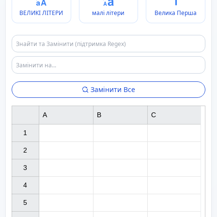
ВЕЛИКІ ЛІТЕРИ
малі літери
Велика Перша
Замінити Все
A
B
C
1

2

3

4

5
