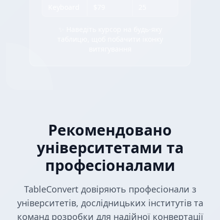
Keyboard
$79
25
✨ Наведіть курсор на будь-яку
таблицю, щоб побачити іконку
витягування
Рекомендовано
університетами та
професіоналами
TableConvert довіряють професіонали з
університетів, дослідницьких інститутів та
команд розробки для надійної конвертації