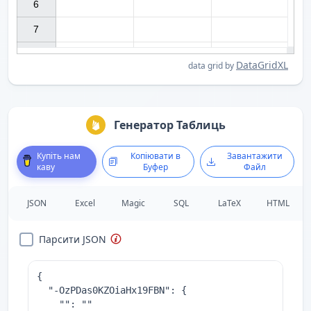
6

7

DataGridXL
data grid by
Генератор Таблиць
Купіть нам
Копіювати в
Завантажити
каву
Буфер
Файл
JSON
Excel
Magic
SQL
LaTeX
HTML
Парсити JSON