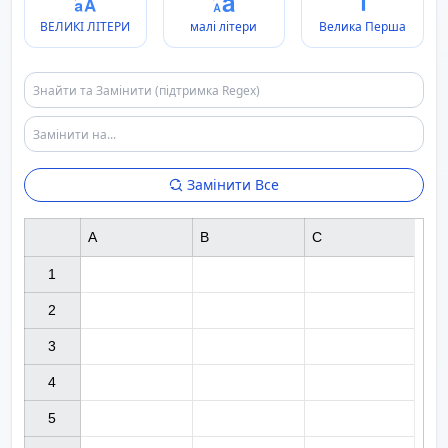
ВЕЛИКІ ЛІТЕРИ
малі літери
Велика Перша
Замінити Все
A
B
C
1

2

3

4

5
