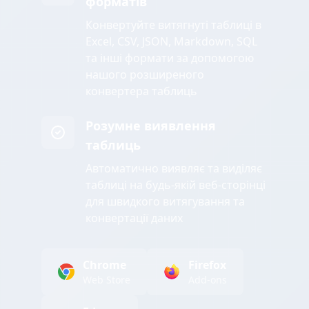
форматів
Конвертуйте витягнуті таблиці в
Excel, CSV, JSON, Markdown, SQL
та інші формати за допомогою
нашого розширеного
конвертера таблиць
Розумне виявлення
таблиць
Автоматично виявляє та виділяє
таблиці на будь-якій веб-сторінці
для швидкого витягування та
конвертації даних
Chrome
Firefox
Web Store
Add-ons