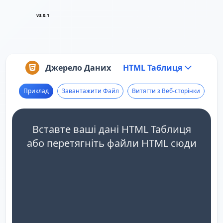
v3.0.1
Джерело Даних
HTML Таблиця
Приклад
Завантажити Файл
Витягти з Веб-сторінки
Вставте ваші дані HTML Таблиця
або перетягніть файли HTML сюди