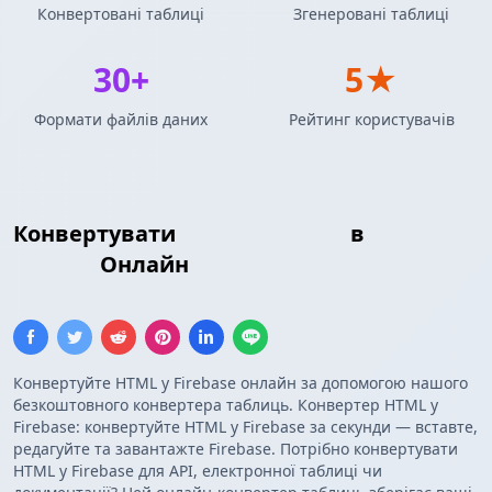
Конвертовані таблиці
Згенеровані таблиці
30+
5★
Формати файлів даних
Рейтинг користувачів
Конвертувати
HTML Таблиця
в
Firebase
Список
Онлайн
Конвертуйте HTML у Firebase онлайн за допомогою нашого
безкоштовного конвертера таблиць. Конвертер HTML у
Firebase: конвертуйте HTML у Firebase за секунди — вставте,
редагуйте та завантажте Firebase. Потрібно конвертувати
HTML у Firebase для API, електронної таблиці чи