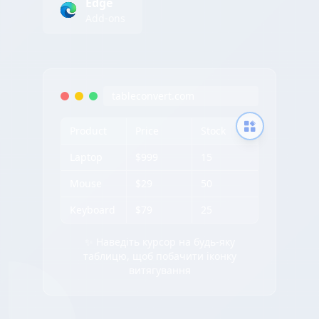
Edge
Add-ons
tableconvert.com
Product
Price
Stock
Laptop
$999
15
Mouse
$29
50
Keyboard
$79
25
✨ Наведіть курсор на будь-яку
таблицю, щоб побачити іконку
витягування