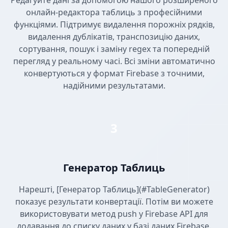
Редагуйте дані за допомогою нашого розширеного
онлайн-редактора таблиць з професійними
функціями. Підтримує видалення порожніх рядків,
видалення дублікатів, транспозицію даних,
сортування, пошук і заміну regex та попередній
перегляд у реальному часі. Всі зміни автоматично
конвертуються у формат Firebase з точними,
надійними результатами.
3
Генератор Таблиць
Нарешті, [Генератор Таблиць](#TableGenerator)
показує результати конвертації. Потім ви можете
використовувати метод push у Firebase API для
додавання до списку даних у базі даних Firebase.