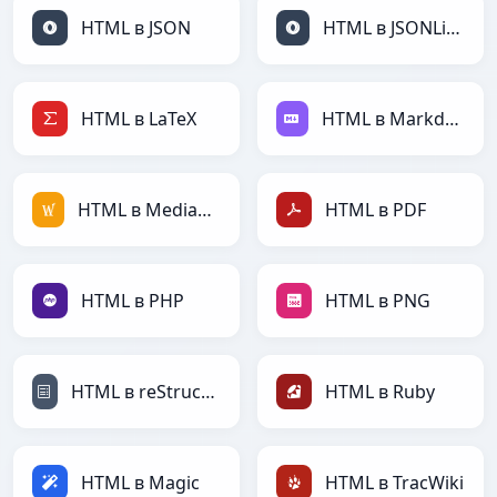
HTML в JSON
HTML в JSONLines
HTML в LaTeX
HTML в Markdown
HTML в MediaWiki
HTML в PDF
HTML в PHP
HTML в PNG
HTML в reStructuredText
HTML в Ruby
HTML в Magic
HTML в TracWiki