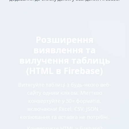
Розширення
виявлення та
вилучення таблиць
(HTML в Firebase)
Витягуйте таблиці з будь-якого веб-
сайту одним кліком. Миттєво
конвертуйте у 30+ форматів,
включаючи Excel, CSV, JSON -
копіювання та вставка не потрібні.
Конвертуєте HTML у Firebase?