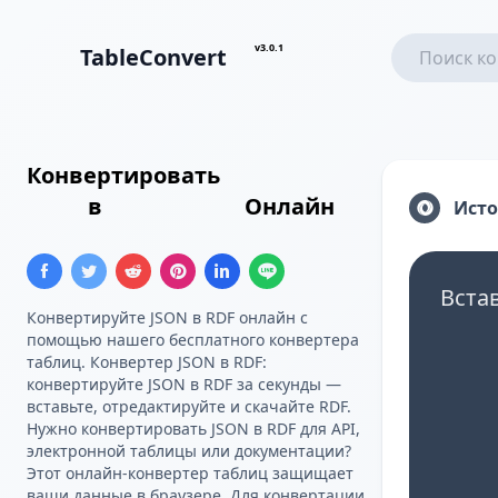
v3.0.1
TableConvert
Конвертировать
Массив
JSON
в
Тройка RDF
Онлайн
Ист
Вста
Конвертируйте JSON в RDF онлайн с
помощью нашего бесплатного конвертера
таблиц. Конвертер JSON в RDF:
конвертируйте JSON в RDF за секунды —
вставьте, отредактируйте и скачайте RDF.
Нужно конвертировать JSON в RDF для API,
электронной таблицы или документации?
Этот онлайн-конвертер таблиц защищает
ваши данные в браузере. Для конвертации