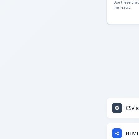
Use these chec
the result.
CSV в
HTML