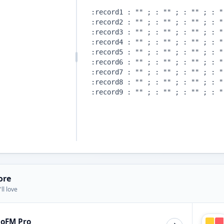
ore
ll love
ioFM Pro