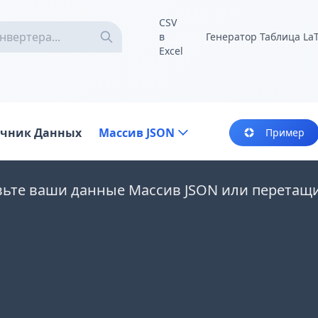
CSV
в
Генератор Таблица La
Excel
очник Данных
Массив JSON
Пример
вьте ваши данные Массив JSON или перетащ