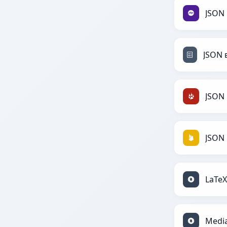
JSON
JSON 
JSON 
LaTeX
Media