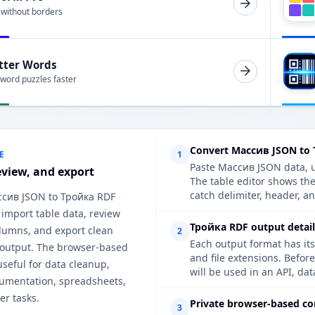
 without borders
tter Words
 word puzzles faster
Convert Массив JSON to 
E
1
Paste Массив JSON data, up
eview, and export
The table editor shows th
catch delimiter, header, an
ссив JSON to Тройка RDF
 import table data, review
Тройка RDF output detail
lumns, and export clean
2
Each output format has its
output. The browser-based
and file extensions. Befor
useful for data cleanup,
will be used in an API, da
cumentation, spreadsheets,
er tasks.
Private browser-based co
3