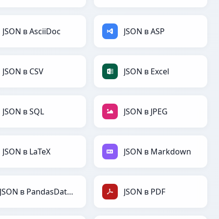
JSON в AsciiDoc
JSON в ASP
JSON в CSV
JSON в Excel
JSON в SQL
JSON в JPEG
JSON в LaTeX
JSON в Markdown
JSON в PandasDataFrame
JSON в PDF