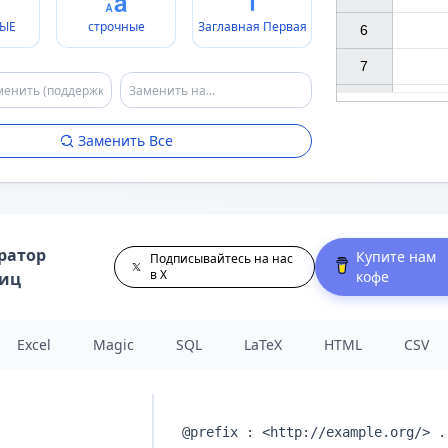
ЫЕ
строчные
Заглавная Первая
6

7

Заменить Все
ратор
Купите нам
Подписывайтесь на нас
в X
кофе
лиц
Excel
Magic
SQL
LaTeX
HTML
CSV