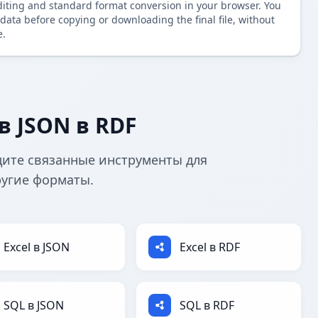
diting and standard format conversion in your browser. You
data before copying or downloading the final file, without
e.
 JSON в RDF
дите связанные инструменты для
ругие форматы.
Excel в JSON
Excel в RDF
SQL в JSON
SQL в RDF