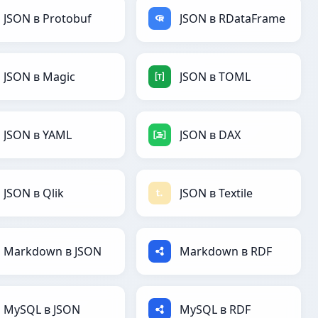
JSON в Protobuf
JSON в RDataFrame
JSON в Magic
JSON в TOML
JSON в YAML
JSON в DAX
JSON в Qlik
JSON в Textile
Markdown в JSON
Markdown в RDF
MySQL в JSON
MySQL в RDF