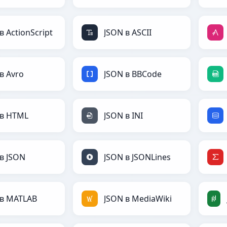
в ActionScript
JSON в ASCII
в Avro
JSON в BBCode
 в HTML
JSON в INI
в JSON
JSON в JSONLines
 в MATLAB
JSON в MediaWiki