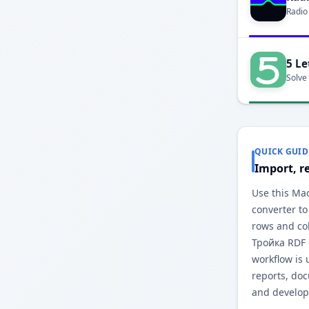
Radio
5 Le
Solve
QUICK GUID
Import, r
Use this Ма
converter to
rows and co
Тройка RDF 
workflow is 
reports, do
and develop