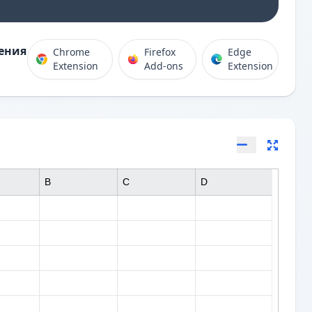
ения
Chrome
Firefox
Edge
Extension
Add-ons
Extension
B
C
D