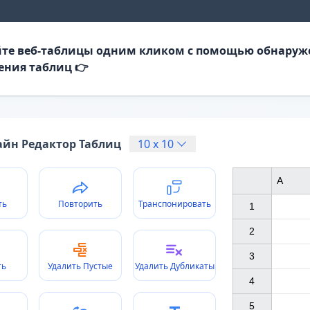
те веб-таблицы одним кликом с помощью обнаруж
ения таблиц 👉
йн Редактор Таблиц
10
x
10
A
ть
Повторить
Транспонировать
1

2

3

ть
Удалить Пустые
Удалить Дубликаты
4

5
