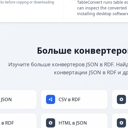
TableConvert runs table e
ks before copying or downloading
can inspect the converted 
installing desktop softwar
Больше конвертеров
Изучите больше конвертеров JSON в RDF. Най
конвертации JSON в RDF и д
 JSON
CSV в RDF
 в RDF
HTML в JSON