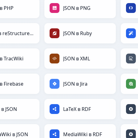
 в PHP
JSON в PNG
JSON в reStructuredText
JSON в Ruby
в TracWiki
JSON в XML
в Firebase
JSON в Jira
 в JSON
LaTeX в RDF
Wiki в JSON
MediaWiki в RDF