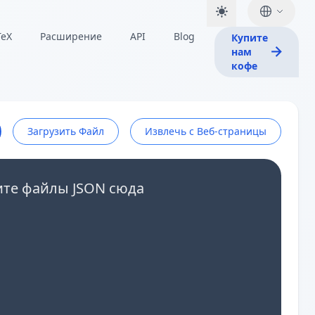
TeX
Расширение
API
Blog
Купите
нам
кофе
Загрузить Файл
Извлечь с Веб-страницы
ите файлы JSON сюда