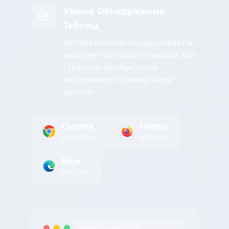
Умное Обнаружение
Таблиц
Автоматически обнаруживает и
выделяет таблицы на любой веб-
странице для быстрого
извлечения и конвертации
данных
Chrome
Firefox
Web Store
Add-ons
Edge
Add-ons
tableconvert.com