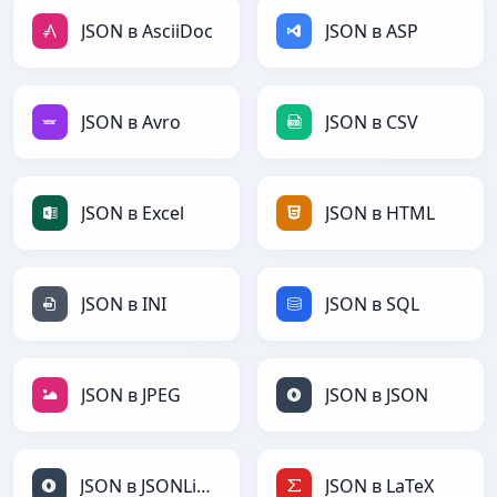
JSON в AsciiDoc
JSON в ASP
JSON в Avro
JSON в CSV
JSON в Excel
JSON в HTML
JSON в INI
JSON в SQL
JSON в JPEG
JSON в JSON
JSON в JSONLines
JSON в LaTeX