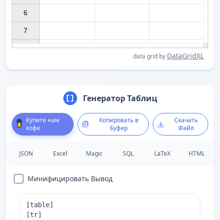
6

7

DataGridXL
data grid by
Генератор Таблиц
Купите нам
Копировать в
Скачать
кофе
Буфер
Файл
JSON
Excel
Magic
SQL
LaTeX
HTML
Минифицировать Вывод