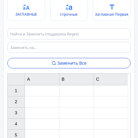
ЗАГЛАВНЫЕ
строчные
Заглавная Первая
Заменить Все
A
B
C
1

2

3

4

5
