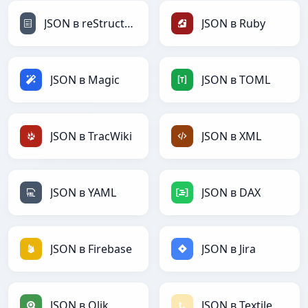
JSON в reStructuredText
JSON в Ruby
JSON в Magic
JSON в TOML
JSON в TracWiki
JSON в XML
JSON в YAML
JSON в DAX
JSON в Firebase
JSON в Jira
JSON в Qlik
JSON в Textile