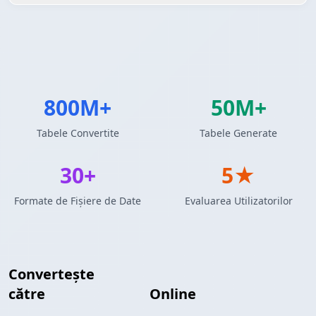
800M+
50M+
Tabele Convertite
Tabele Generate
30+
5★
Formate de Fișiere de Date
Evaluarea Utilizatorilor
Convertește
Rezultate Interogare MySQL
către
Listă Firebase
Online