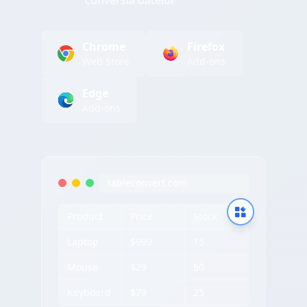
conversia datelor
Chrome
Firefox
Web Store
Add-ons
Edge
Add-ons
tableconvert.com
Product
Price
Stock
Laptop
$999
15
Mouse
$29
50
Keyboard
$79
25