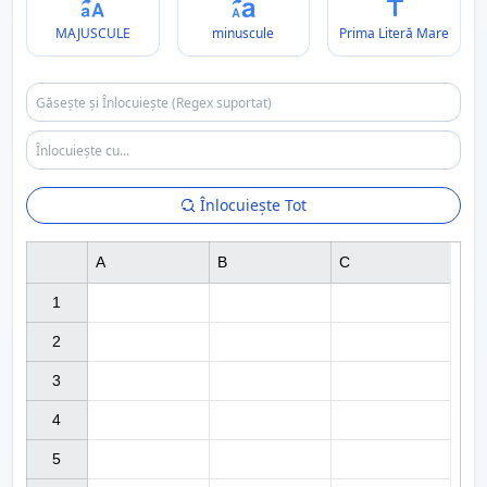
MAJUSCULE
minuscule
Prima Literă Mare
Înlocuiește Tot
A
B
C
1

2

3

4

5
