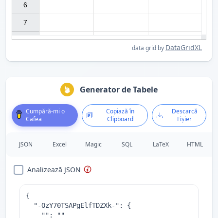
6

7

DataGridXL
data grid by
Generator de Tabele
Cumpără-mi o
Copiază în
Descarcă
Cafea
Clipboard
Fișier
JSON
Excel
Magic
SQL
LaTeX
HTML
Analizează JSON