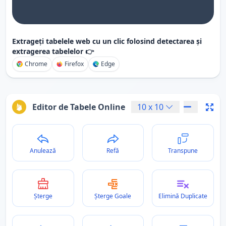
Extrageți tabelele web cu un clic folosind detectarea și
extragerea tabelelor 👉
Chrome
Firefox
Edge
Editor de Tabele Online
10
x
10
Anulează
Refă
Transpune
Șterge
Șterge Goale
Elimină Duplicate