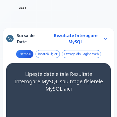
v3.0.1
Sursa de
Rezultate Interogare
Date
MySQL
Exemplu
Încarcă Fișier
Extrage din Pagina Web
Lipește datele tale Rezultate
Interogare MySQL sau trage fișierele
MySQL aici