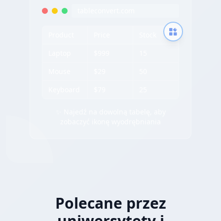
tableconvert.com
Product
Price
Stock
Laptop
$999
15
Mouse
$29
50
Keyboard
$79
25
✨ Najedź na dowolną tabelę, aby
zobaczyć ikonę wyodrębniania
Polecane przez
uniwersytety i