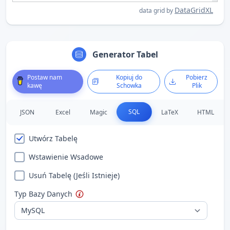
DataGridXL
data grid by
Generator Tabel
Postaw nam
Kopiuj do
Pobierz
kawę
Schowka
Plik
SQL
JSON
Excel
Magic
LaTeX
HTML
Utwórz Tabelę
Wstawienie Wsadowe
Usuń Tabelę (Jeśli Istnieje)
Typ Bazy Danych