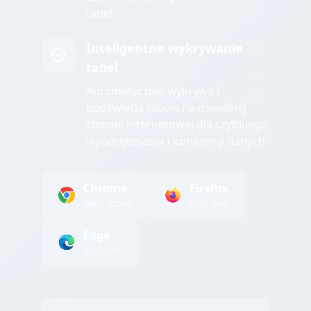
tabel
Inteligentne wykrywanie
tabel
Automatycznie wykrywa i
podświetla tabele na dowolnej
stronie internetowej dla szybkiego
wyodrębniania i konwersji danych
Chrome
Firefox
Web Store
Add-ons
Edge
Add-ons