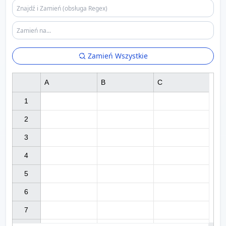
Zamień Wszystkie
A
B
C
1

2

3

4

5

6

7
