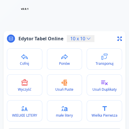
v3.0.1
Edytor Tabel Online
10
x
10
Cofnij
Ponów
Transponuj
Wyczyść
Usuń Puste
Usuń Duplikaty
WIELKIE LITERY
małe litery
Wielka Pierwsza