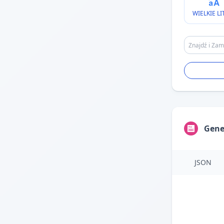
WIELKIE LI
Gene
JSON