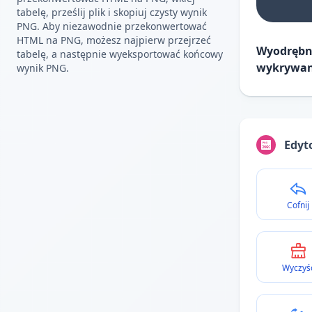
tabelę, prześlij plik i skopiuj czysty wynik
PNG. Aby niezawodnie przekonwertować
HTML na PNG, możesz najpierw przejrzeć
Wyodrębni
tabelę, a następnie wyeksportować końcowy
wykrywani
wynik PNG.
Edyt
Cofnij
Wyczyś