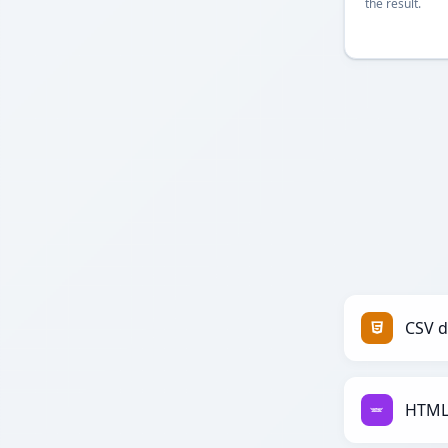
the result.
CSV 
HTML