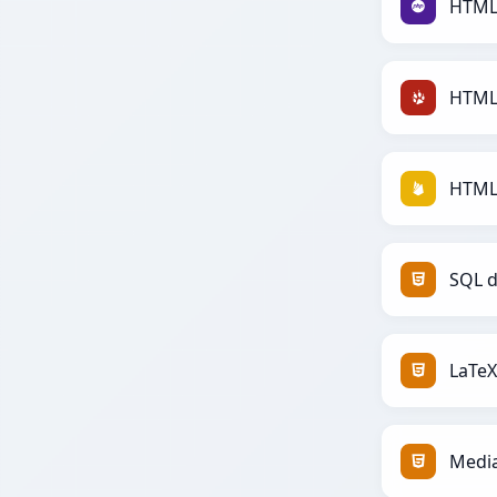
HTML
HTML 
HTML 
SQL 
LaTe
Medi