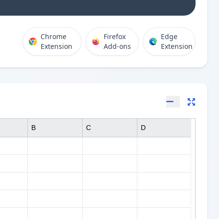
Chrome
Firefox
Edge
Extension
Add-ons
Extension
B
C
D