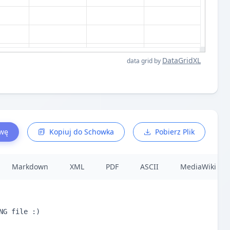
DataGridXL
data grid by
awę
Kopiuj do Schowka
Pobierz Plik
Markdown
XML
PDF
ASCII
MediaWiki