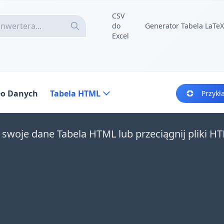
CSV
do
Generator Tabela LaTeX
Excel
ło Danych
Tabela HTML
Przykł
 swoje dane Tabela HTML lub przeciągnij pliki HT