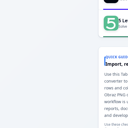
5 Le
Solve
QUICK GUID
Import, r
Use this Ta
converter to
rows and co
Obraz PNG o
workflow is 
reports, do
and develop
Use these chec