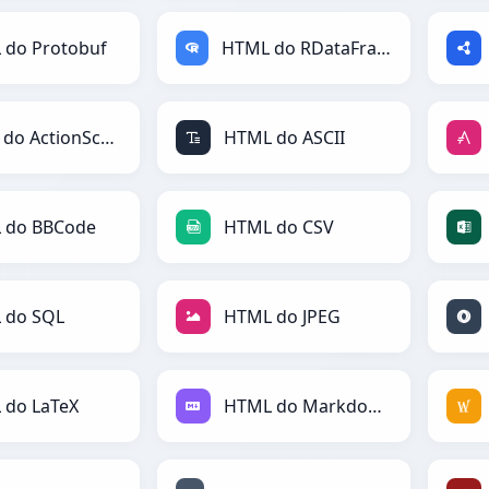
 do Protobuf
HTML do RDataFrame
HTML do ActionScript
HTML do ASCII
 do BBCode
HTML do CSV
 do SQL
HTML do JPEG
 do LaTeX
HTML do Markdown