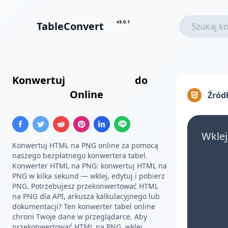
v3.0.1
TableConvert
Konwertuj
Tabela HTML
do
Obraz PNG
Online
Źród
Wklej
Konwertuj HTML na PNG online za pomocą
naszego bezpłatnego konwertera tabel.
Konwerter HTML na PNG: konwertuj HTML na
PNG w kilka sekund — wklej, edytuj i pobierz
PNG. Potrzebujesz przekonwertować HTML
na PNG dla API, arkusza kalkulacyjnego lub
dokumentacji? Ten konwerter tabel online
chroni Twoje dane w przeglądarce. Aby
przekonwertować HTML na PNG, wklej