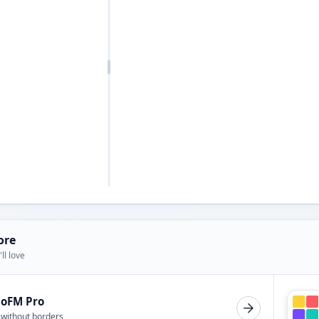
ore
ll love
ioFM Pro
 without borders