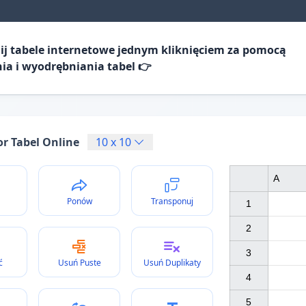
j tabele internetowe jednym kliknięciem za pomocą
a i wyodrębniania tabel 👉
or Tabel Online
10
x
10
A
Ponów
Transponuj
1

2

3

ć
Usuń Puste
Usuń Duplikaty
4

5
