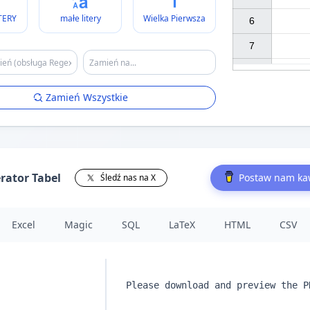
TERY
małe litery
Wielka Pierwsza
6

7

Zamień Wszystkie
rator Tabel
Postaw nam k
Śledź nas na X
Excel
Magic
SQL
LaTeX
HTML
CSV