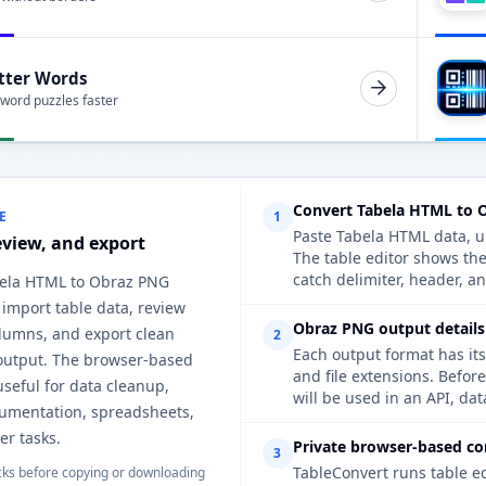
tter Words
 word puzzles faster
Convert Tabela HTML to 
E
1
Paste Tabela HTML data, up
eview, and export
The table editor shows th
catch delimiter, header, an
bela HTML to Obraz PNG
 import table data, review
Obraz PNG output details
lumns, and export clean
2
Each output format has its
utput. The browser-based
and file extensions. Befor
useful for data cleanup,
will be used in an API, da
cumentation, spreadsheets,
er tasks.
Private browser-based co
3
TableConvert runs table e
ks before copying or downloading