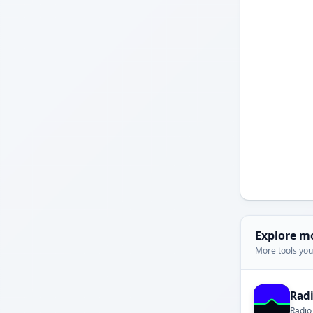
Explore m
More tools you'
Rad
Radio