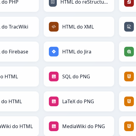
 do PHP
HTML do reStructuredText
do TracWiki
HTML do XML
do Firebase
HTML do Jira
do HTML
SQL do PNG
X do HTML
LaTeX do PNG
aWiki do HTML
MediaWiki do PNG