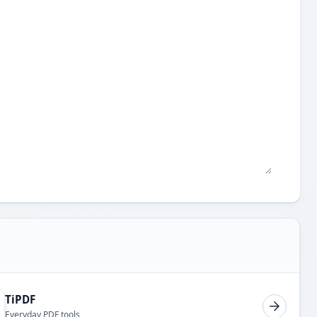
TiPDF
Everyday PDF tools