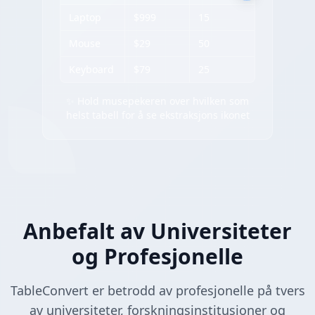
Laptop
$999
15
Mouse
$29
50
Keyboard
$79
25
✨ Hold musepekeren over hvilken som
helst tabell for å se ekstraksjons ikonet
Anbefalt av Universiteter
og Profesjonelle
TableConvert er betrodd av profesjonelle på tvers
av universiteter, forskningsinstitusjoner og