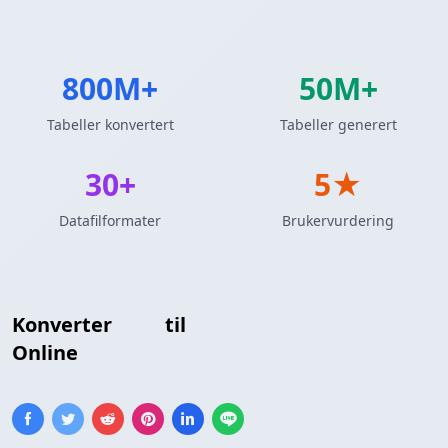
800M+
50M+
Tabeller konvertert
Tabeller generert
30+
5★
Datafilformater
Brukervurdering
Konverter
XML
til
JSONLines Format
Online