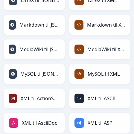
LaTeX til JSONLines
LaTeX til XML
Markdown til JSONLines
Markdown til XML
MediaWiki til JSONLines
MediaWiki til XML
MySQL til JSONLines
MySQL til XML
XML til ActionScript
XML til ASCII
XML til AsciiDoc
XML til ASP