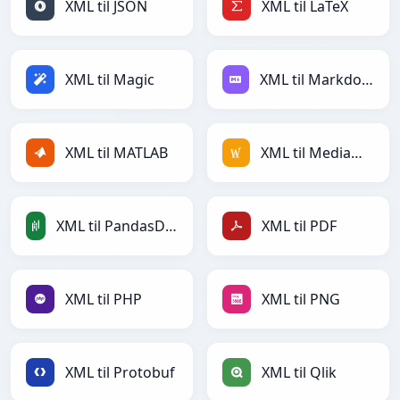
XML til JSON
XML til LaTeX
XML til Magic
XML til Markdown
XML til MATLAB
XML til MediaWiki
XML til PandasDataFrame
XML til PDF
XML til PHP
XML til PNG
XML til Protobuf
XML til Qlik