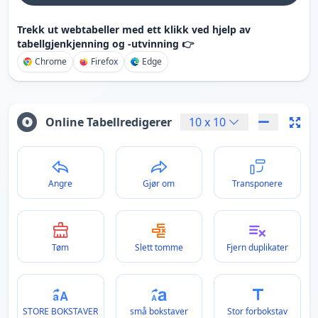
Trekk ut webtabeller med ett klikk ved hjelp av
tabellgjenkjenning og -utvinning 👉
Chrome
Firefox
Edge
Online Tabellredigerer
10
x
10
Angre
Gjør om
Transponere
Tøm
Slett tomme
Fjern duplikater
STORE BOKSTAVER
små bokstaver
Stor forbokstav