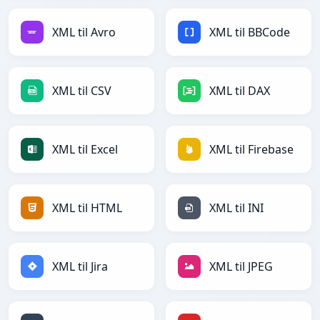
XML til Avro
XML til BBCode
XML til CSV
XML til DAX
XML til Excel
XML til Firebase
XML til HTML
XML til INI
XML til Jira
XML til JPEG