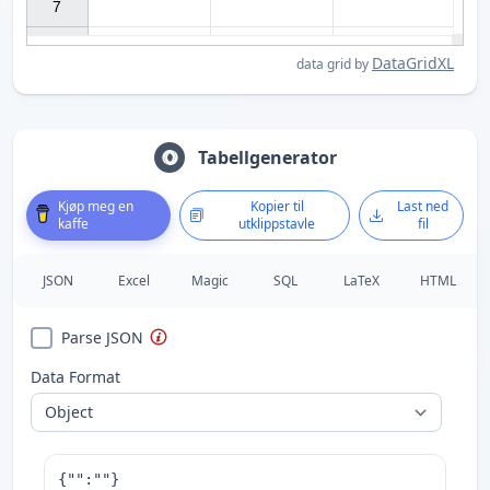
7

DataGridXL
data grid by
Tabellgenerator
Kjøp meg en
Kopier til
Last ned
kaffe
utklippstavle
fil
JSON
Excel
Magic
SQL
LaTeX
HTML
Parse JSON
Data Format