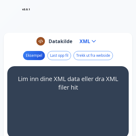
v3.0.1
Datakilde
XML
Eksempel
Last opp fil
Trekk ut fra webside
Lim inn dine XML data eller dra XML
filer hit