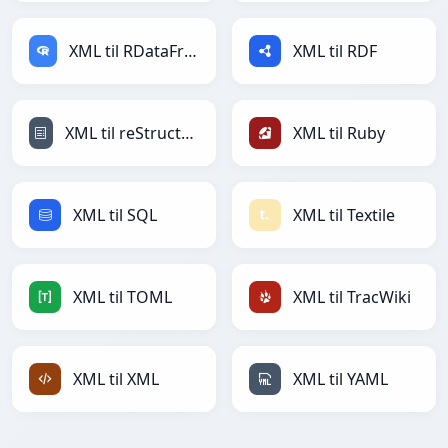
XML til RDataFrame
XML til RDF
XML til reStructuredText
XML til Ruby
XML til SQL
XML til Textile
XML til TOML
XML til TracWiki
XML til XML
XML til YAML