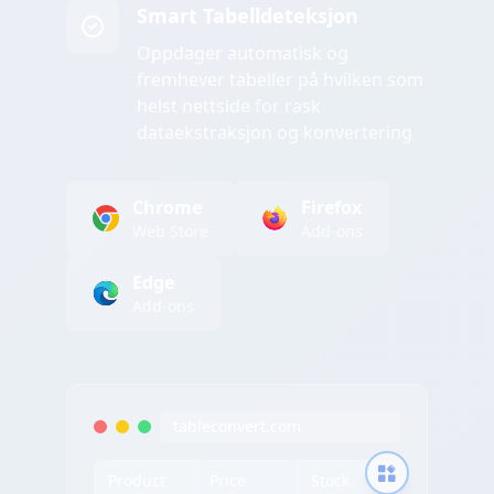
Smart Tabelldeteksjon
Oppdager automatisk og
fremhever tabeller på hvilken som
helst nettside for rask
dataekstraksjon og konvertering
Chrome
Firefox
Web Store
Add-ons
Edge
Add-ons
tableconvert.com
Product
Price
Stock