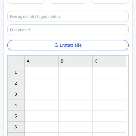
Erstatt alle
A
B
C
1

2

3

4

5

6
