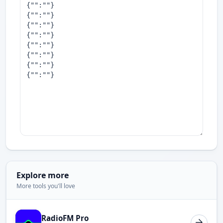
Explore more
More tools you'll love
RadioFM Pro