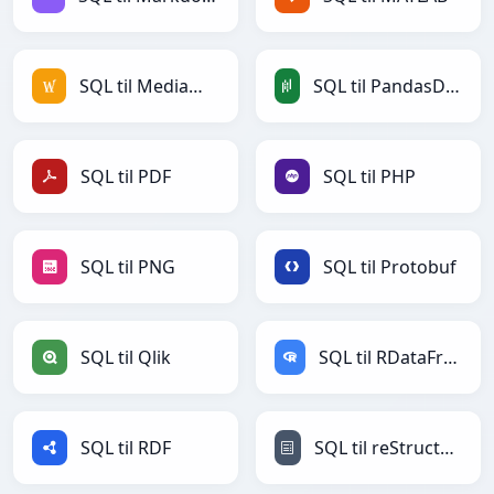
SQL til MediaWiki
SQL til PandasDataFrame
SQL til PDF
SQL til PHP
SQL til PNG
SQL til Protobuf
SQL til Qlik
SQL til RDataFrame
SQL til RDF
SQL til reStructuredText