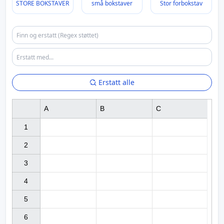
STORE BOKSTAVER
små bokstaver
Stor forbokstav
Erstatt alle
A
B
C
1

2

3

4

5

6
