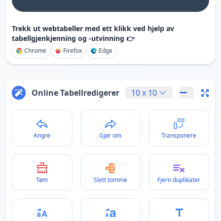
Trekk ut webtabeller med ett klikk ved hjelp av
tabellgjenkjenning og -utvinning 👉
Chrome
Firefox
Edge
Online Tabellredigerer
10
x
10
Angre
Gjør om
Transponere
Tøm
Slett tomme
Fjern duplikater