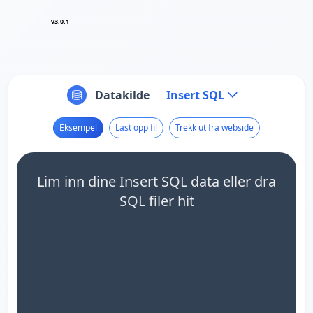
v3.0.1
Datakilde
Insert SQL
Eksempel
Last opp fil
Trekk ut fra webside
Lim inn dine Insert SQL data eller dra
SQL filer hit