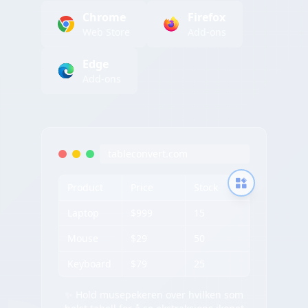
Chrome
Firefox
Web Store
Add-ons
Edge
Add-ons
tableconvert.com
Product
Price
Stock
Laptop
$999
15
Mouse
$29
50
Keyboard
$79
25
✨ Hold musepekeren over hvilken som