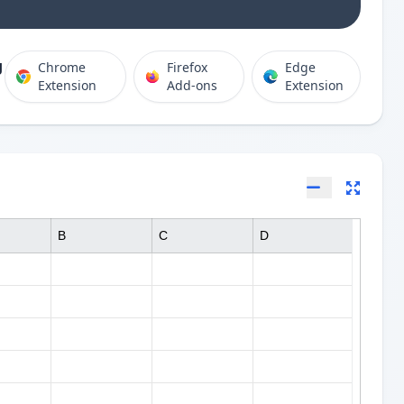
g
Chrome
Firefox
Edge
Extension
Add-ons
Extension
B
C
D