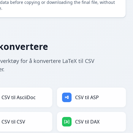
data before copying or downloading the final file, without
e.
-konvertere
 verktøy for å konvertere LaTeX til CSV
r.
CSV til AsciiDoc
CSV til ASP
CSV til CSV
CSV til DAX