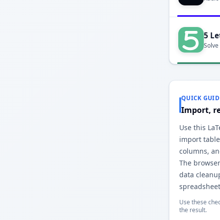
5 Le
Solve
QUICK GUID
Import, r
Use this LaT
import table
columns, an
The browser
data cleanu
spreadsheet
Use these chec
the result.