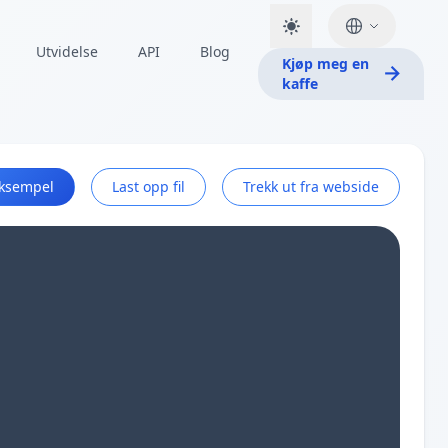
Utvidelse
API
Blog
Kjøp meg en
kaffe
ksempel
Last opp fil
Trekk ut fra webside