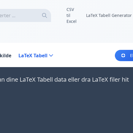
CSV
til
LaTeX Tabell Generator
Excel
kilde
LaTeX Tabell
E
nn dine LaTeX Tabell data eller dra LaTeX filer hit