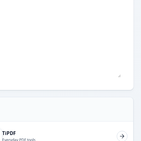
TiPDF
Everyday PDF tools