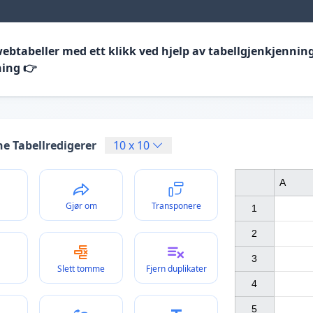
webtabeller med ett klikk ved hjelp av tabellgjenkjennin
ning 👉
ne Tabellredigerer
10
x
10
A
Gjør om
Transponere
1

2

3

Slett tomme
Fjern duplikater
4

5
