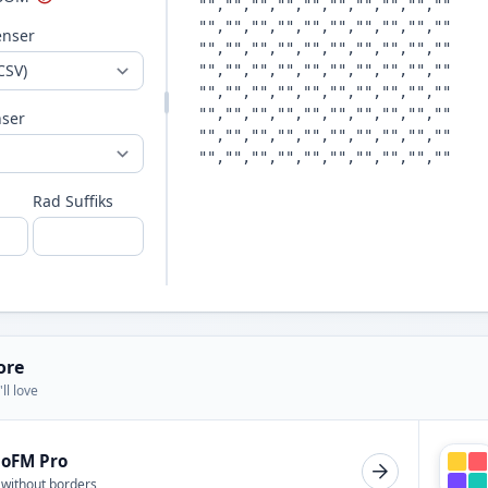
enser
nser
Rad Suffiks
ore
ll love
ioFM Pro
 without borders