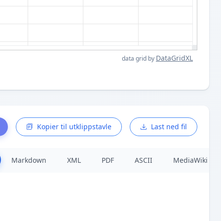
DataGridXL
data grid by
Kopier til utklippstavle
Last ned fil
Markdown
XML
PDF
ASCII
MediaWiki