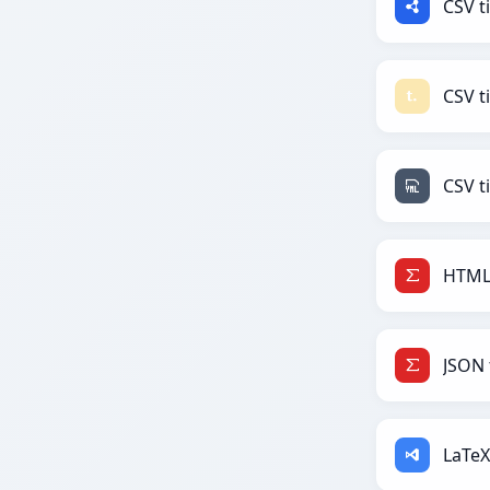
CSV t
CSV ti
CSV t
HTML 
JSON 
LaTeX