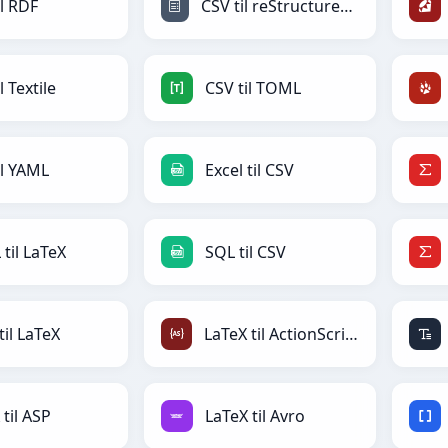
il RDF
CSV til reStructuredText
l Textile
CSV til TOML
il YAML
Excel til CSV
til LaTeX
SQL til CSV
til LaTeX
LaTeX til ActionScript
 til ASP
LaTeX til Avro