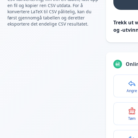
en fil og kopier ren CSV utdata. For å
konvertere LaTeX til CSV pålitelig, kan du
først gjennomgå tabellen og deretter
Trekk ut 
eksportere det endelige CSV resultatet.
og -utvin
Onli
Angre
Tøm