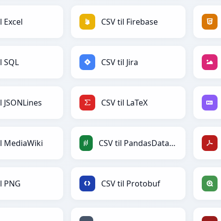
l Excel
CSV til Firebase
il SQL
CSV til Jira
il JSONLines
CSV til LaTeX
il MediaWiki
CSV til PandasDataFrame
il PNG
CSV til Protobuf