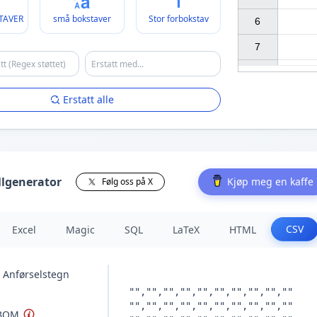
TAVER
små bokstaver
Stor forbokstav
6

7

Erstatt alle
llgenerator
Kjøp meg en kaffe
Følg oss på X
CSV
Excel
Magic
SQL
LaTeX
HTML
 Anførselstegn
 BOM