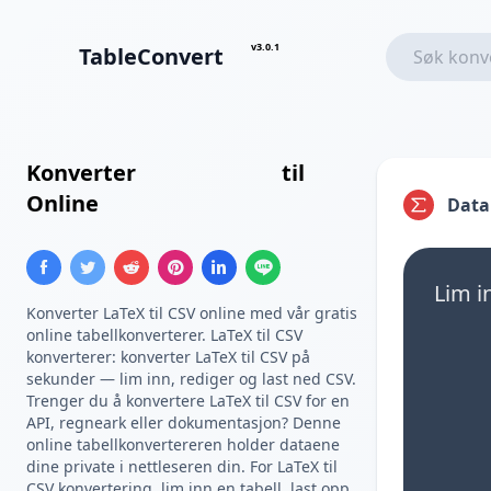
v3.0.1
TableConvert
Konverter
LaTeX Tabell
til
CSV
Online
Data
Lim i
Konverter LaTeX til CSV online med vår gratis
online tabellkonverterer. LaTeX til CSV
konverterer: konverter LaTeX til CSV på
sekunder — lim inn, rediger og last ned CSV.
Trenger du å konvertere LaTeX til CSV for en
API, regneark eller dokumentasjon? Denne
online tabellkonvertereren holder dataene
dine private i nettleseren din. For LaTeX til
CSV konvertering, lim inn en tabell, last opp