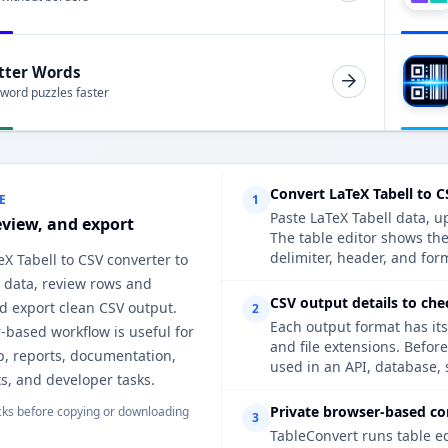
tter Words
 word puzzles faster
Convert LaTeX Tabell to 
E
1
Paste LaTeX Tabell data, u
eview, and export
The table editor shows th
delimiter, header, and form
eX Tabell to CSV converter to
 data, review rows and
CSV output details to che
d export clean CSV output.
2
Each output format has its
-based workflow is useful for
and file extensions. Befor
p, reports, documentation,
used in an API, database, 
s, and developer tasks.
Private browser-based co
ks before copying or downloading
3
TableConvert runs table e