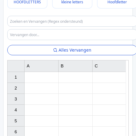
HOOFDLETTERS
kleine letters
Hoofdletter
Alles Vervangen
A
B
C
1

2

3

4

5

6
