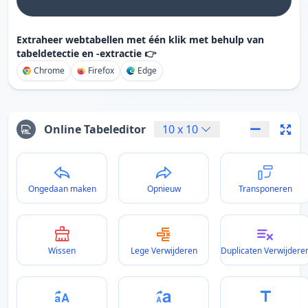
Extraheer webtabellen met één klik met behulp van
tabeldetectie en -extractie 👉
Chrome
Firefox
Edge
Online Tabeleditor
10
x
10
Ongedaan maken
Opnieuw
Transponeren
Wissen
Lege Verwijderen
Duplicaten Verwijdere