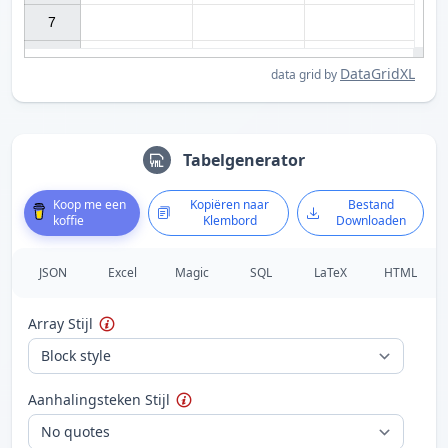
7

DataGridXL
data grid by
Tabelgenerator
Koop me een
Kopiëren naar
Bestand
koffie
Klembord
Downloaden
JSON
Excel
Magic
SQL
LaTeX
HTML
Array Stijl
Aanhalingsteken Stijl