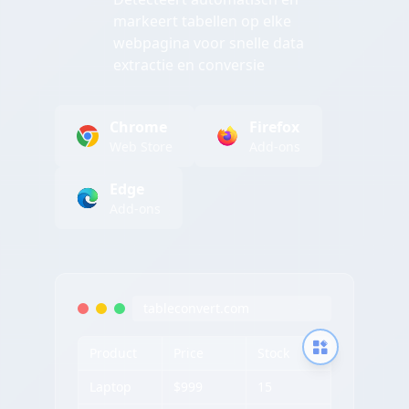
markeert tabellen op elke
webpagina voor snelle data
extractie en conversie
Chrome
Firefox
Web Store
Add-ons
Edge
Add-ons
tableconvert.com
Product
Price
Stock
Laptop
$999
15