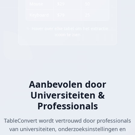
Mouse
$29
50
Keyboard
$79
25
✨ Hover over elke tabel om het extractie
icoon te zien
Aanbevolen door
Universiteiten &
Professionals
TableConvert wordt vertrouwd door professionals
van universiteiten, onderzoeksinstellingen en