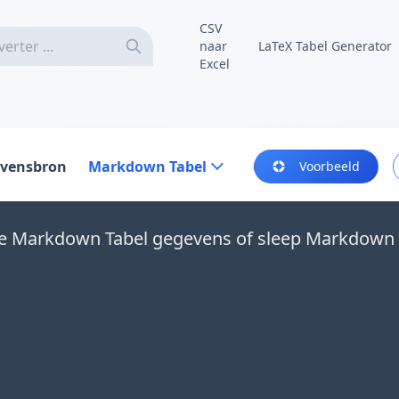
CSV
naar
LaTeX Tabel Generator
Excel
vensbron
Markdown Tabel
Voorbeeld
je Markdown Tabel gegevens of sleep Markdown