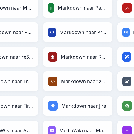
Markdown naar MediaWiki
Markdown naar PandasDataFrame
Markdown naar PNG
Markdown naar Protobuf
Markdown naar reStructuredText
Markdown naar Ruby
Markdown naar TracWiki
Markdown naar XML
Markdown naar Firebase
Markdown naar Jira
MediaWiki naar Avro
MediaWiki naar Markdown