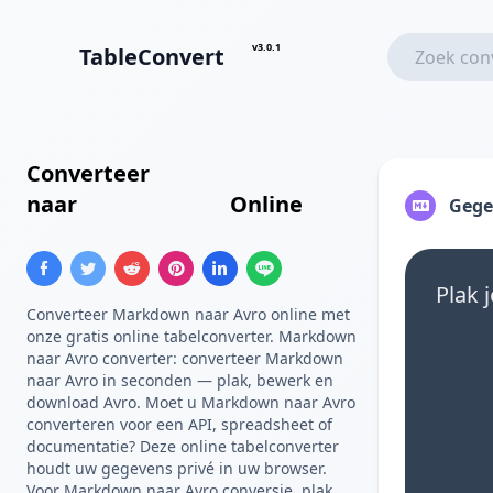
v3.0.1
TableConvert
Converteer
Markdown Tabel
naar
Avro Schema
Online
Gege
Plak 
Converteer Markdown naar Avro online met
onze gratis online tabelconverter. Markdown
naar Avro converter: converteer Markdown
naar Avro in seconden — plak, bewerk en
download Avro. Moet u Markdown naar Avro
converteren voor een API, spreadsheet of
documentatie? Deze online tabelconverter
houdt uw gegevens privé in uw browser.
Voor Markdown naar Avro conversie, plak