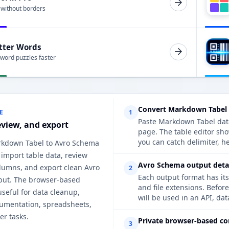
 without borders
tter Words
 word puzzles faster
Convert Markdown Tabel 
E
1
Paste Markdown Tabel data,
eview, and export
page. The table editor sh
you can catch delimiter, h
rkdown Tabel to Avro Schema
 import table data, review
Avro Schema output detai
lumns, and export clean Avro
2
Each output format has its
ut. The browser-based
and file extensions. Befor
useful for data cleanup,
will be used in an API, da
cumentation, spreadsheets,
er tasks.
Private browser-based co
3