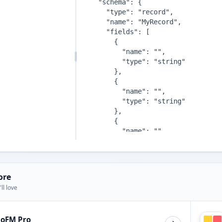
ore
ll love
ioFM Pro