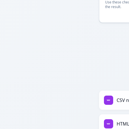
Use these chec
the result.
CSV n
HTML