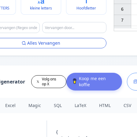
TTERS
kleine letters
Hoofdletter
6

7

Alles Vervangen
Koop me een
Volg ons
lgenerator
op X
koffie
Excel
Magic
SQL
LaTeX
HTML
CSV