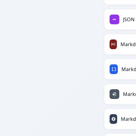
JSON 
Mark