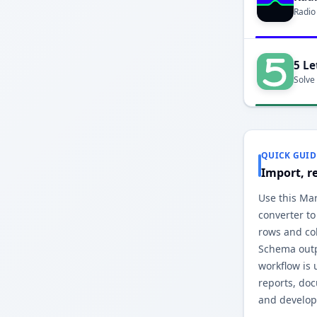
Radio
5 Le
Solve
QUICK GUID
Import, r
Use this Ma
converter to
rows and co
Schema outp
workflow is 
reports, do
and develop