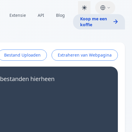
Extensie
API
Blog
Koop me een
koffie
Bestand Uploaden
Extraheren van Webpagina
 bestanden hierheen