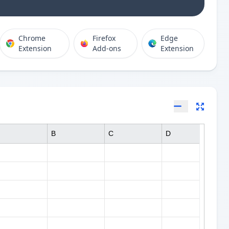
Chrome
Firefox
Edge
Extension
Add-ons
Extension
B
C
D