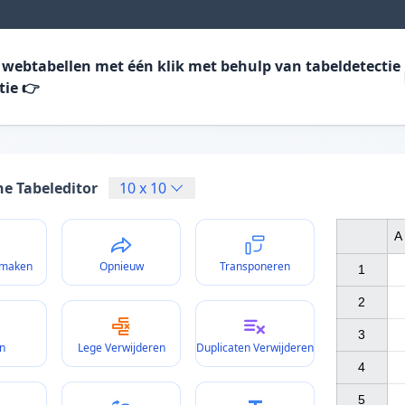
 webtabellen met één klik met behulp van tabeldetectie
tie 👉
ne Tabeleditor
10
x
10
A
 maken
Opnieuw
Transponeren
1

2

3

n
Lege Verwijderen
Duplicaten Verwijderen
4

5
