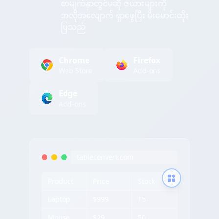
စာမျက်နှာတွင်မဆို ဇယားများကို
အလိုအလျောက် ရှာဖွေပြီး မီးမောင်းထိုး
ပြသည်
Chrome
Firefox
Web Store
Add-ons
Edge
Add-ons
tableconvert.com
Product
Price
Stock
Laptop
$999
15
Mouse
$29
50