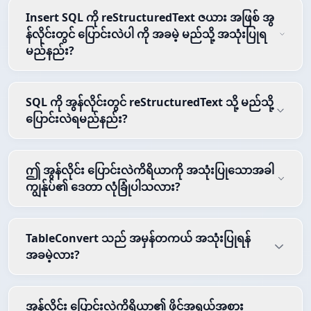
Insert SQL ကို reStructuredText ဇယား အဖြစ် အွ
န်လိုင်းတွင် ပြောင်းလဲပါ ကို အခမဲ့ မည်သို့ အသုံးပြုရ
မည်နည်း?
SQL ကို အွန်လိုင်းတွင် reStructuredText သို့ မည်သို့
ပြောင်းလဲရမည်နည်း?
ဤ အွန်လိုင်း ပြောင်းလဲကိရိယာကို အသုံးပြုသောအခါ
ကျွန်ုပ်၏ ဒေတာ လုံခြုံပါသလား?
TableConvert သည် အမှန်တကယ် အသုံးပြုရန်
အခမဲ့လား?
အွန်လိုင်း ပြောင်းလဲကိရိယာ၏ ဖိုင်အရွယ်အစား