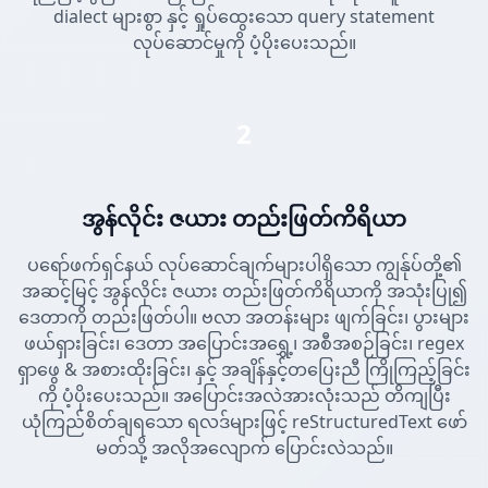
dialect များစွာ နှင့် ရှုပ်ထွေးသော query statement
လုပ်ဆောင်မှုကို ပံ့ပိုးပေးသည်။
2
အွန်လိုင်း ဇယား တည်းဖြတ်ကိရိယာ
ပရော်ဖက်ရှင်နယ် လုပ်ဆောင်ချက်များပါရှိသော ကျွန်ုပ်တို့၏
အဆင့်မြင့် အွန်လိုင်း ဇယား တည်းဖြတ်ကိရိယာကို အသုံးပြု၍
ဒေတာကို တည်းဖြတ်ပါ။ ဗလာ အတန်းများ ဖျက်ခြင်း၊ ပွားများ
ဖယ်ရှားခြင်း၊ ဒေတာ အပြောင်းအရွှေ့၊ အစီအစဉ်ခြင်း၊ regex
ရှာဖွေ & အစားထိုးခြင်း၊ နှင့် အချိန်နှင့်တပြေးညီ ကြိုကြည့်ခြင်း
ကို ပံ့ပိုးပေးသည်။ အပြောင်းအလဲအားလုံးသည် တိကျပြီး
ယုံကြည်စိတ်ချရသော ရလဒ်များဖြင့် reStructuredText ဖော်
မတ်သို့ အလိုအလျောက် ပြောင်းလဲသည်။