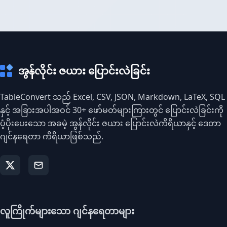
အွန်လိုင်း ဇယား ပြောင်းလဲခြင်း
TableConvert သည် Excel, CSV, JSON, Markdown, LaTeX, SQL
နှင့် အခြားအပါအဝင် 30+ ဖော်မတ်များကြားတွင် ပြောင်းလဲခြင်းကို
ပံ့ပိုးပေးသော အခမဲ့ အွန်လိုင်း ဇယား ပြောင်းလဲကိရိယာနှင့် ဒေတာ
ဂျင်နရေတာ ကိရိယာဖြစ်သည်.
လူကြိုက်များသော ဂျင်နရေတာများ