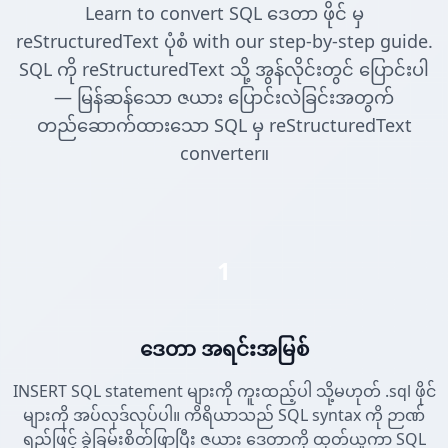
Learn to convert SQL ဒေတာ ဖိုင် မှ
reStructuredText ပုံစံ with our step-by-step guide.
SQL ကို reStructuredText သို့ အွန်လိုင်းတွင် ပြောင်းပါ
— မြန်ဆန်သော ဇယား ပြောင်းလဲခြင်းအတွက်
တည်ဆောက်ထားသော SQL မှ reStructuredText
converter။
1
ဒေတာ အရင်းအမြစ်
INSERT SQL statement များကို ကူးထည့်ပါ သို့မဟုတ် .sql ဖိုင်
များကို အပ်လုဒ်လုပ်ပါ။ ကိရိယာသည် SQL syntax ကို ဉာဏ်
ရည်ဖြင့် ခွဲခြမ်းစိတ်ဖြာပြီး ဇယား ဒေတာကို ထုတ်ယူကာ SQL