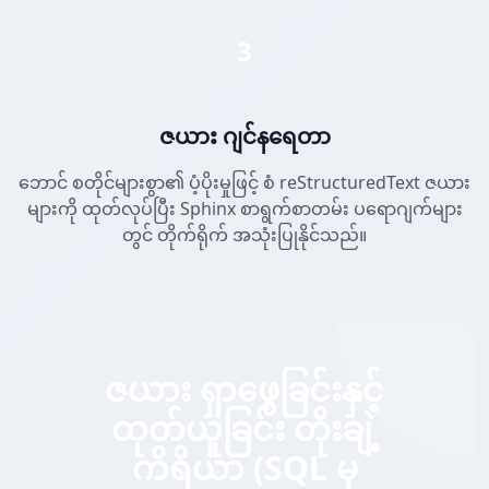
3
ဇယား ဂျင်နရေတာ
ဘောင် စတိုင်များစွာ၏ ပံ့ပိုးမှုဖြင့် စံ reStructuredText ဇယား
များကို ထုတ်လုပ်ပြီး Sphinx စာရွက်စာတမ်း ပရောဂျက်များ
တွင် တိုက်ရိုက် အသုံးပြုနိုင်သည်။
ဇယား ရှာဖွေခြင်းနှင့်
ထုတ်ယူခြင်း တိုးချဲ့
ကိရိယာ (SQL မှ