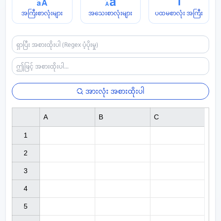
အကြီးစာလုံးများ
အသေးစာလုံးများ
ပထမစာလုံး အကြီး
အားလုံး အစားထိုးပါ
A
B
C
1

2

3

4

5
