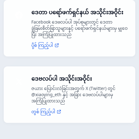
ဒေတာ ပရော်ဖက်ရှင်နယ် အသိုင်းအဝိုင်း
Facebook ဒေဗလပ်ပါ အုပ်စုများတွင် ဒေတာ
ခွဲခြမ်းစိတ်ဖြာသူများနှင့် ပရော်ဖက်ရှင်နယ်များမှ မျှဝေ
ပြီး အကြံပြုထားသည်
ပို့စ် ကြည့်ပါ
ဒေဗလပ်ပါ အသိုင်းအဝိုင်း
ဇယား ပြောင်းလဲခြင်းအတွက် X (Twitter) တွင်
@xiaoying_eth နှင့် အခြား ဒေဗလပ်ပါများမှ
အကြံပြုထားသည်
တွစ် ကြည့်ပါ