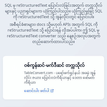
SQL မှ reStructuredText ပြောင်းလဲခြင်းအတွက် တက္ကသိုလ်
များနှင့် ပညာရှင်များက ယုံကြည်ပါသည်။ ယုံကြည်မှုဖြင့် SQL
ကို reStructuredText သို့ အွန်လိုင်းတွင် ပြောင်းပါ။
အစီရင်ခံစာများ၊ docs သို့မဟုတ် APIs အတွက် SQL ကို
reStructuredText သို့ ပြောင်းရန် လိုအပ်ပါက၊ ဤ SQL မှ
reStructuredText converter သည် နေ့စဉ်အလုပ်အတွက်
တည်ဆောက်ထားပါသည်။
ဝစ်ကွန်ဆင်-မက်ဒီဆင် တက္ကသိုလ်
TableConvert.com - ပရော်ဖက်ရှင်နယ် အခမဲ့ အွန်
လိုင်း ဇယား ပြောင်းလဲကိရိယာနှင့် ဒေတာ ဖော်မတ်
ကိရိယာ
ဆောင်းပါး ဖတ်ပါ