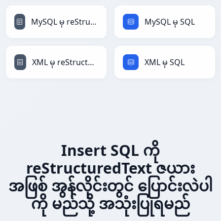
MySQL မှ reStructuredText
MySQL မှ SQL
XML မှ reStructuredText
XML မှ SQL
Insert SQL ကို
reStructuredText ဇယား
အဖြစ် အွန်လိုင်းတွင် ပြောင်းလဲပါ
ကို မည်သို့ အသုံးပြုရမည်