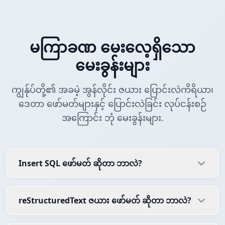
မကြာခဏ မေးလေ့ရှိသော
မေးခွန်းများ
ကျွန်ုပ်တို့၏ အခမဲ့ အွန်လိုင်း ဇယား ပြောင်းလဲကိရိယာ၊
ဒေတာ ဖော်မတ်များနှင့် ပြောင်းလဲခြင်း လုပ်ငန်းစဉ်
အကြောင်း ဘုံ မေးခွန်းများ.
Insert SQL ဖော်မတ် ဆိုတာ ဘာလဲ?
reStructuredText ဇယား ဖော်မတ် ဆိုတာ ဘာလဲ?