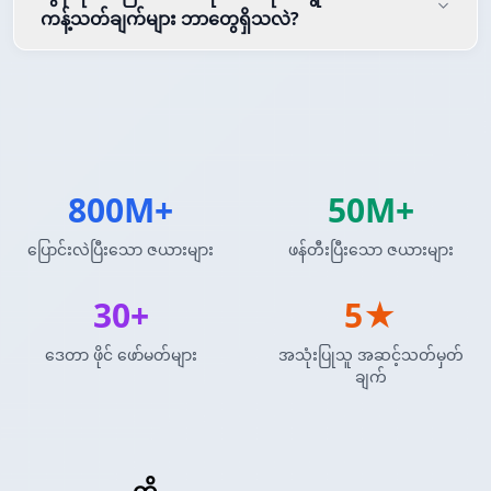
ကန့်သတ်ချက်များ ဘာတွေရှိသလဲ?
800M+
50M+
ပြောင်းလဲပြီးသော ဇယားများ
ဖန်တီးပြီးသော ဇယားများ
30+
5★
ဒေတာ ဖိုင် ဖော်မတ်များ
အသုံးပြုသူ အဆင့်သတ်မှတ်
ချက်
Insert SQL
ကို
reStructuredText ဇယား