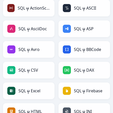
SQL မှ ActionScript
SQL မှ ASCII
SQL မှ AsciiDoc
SQL မှ ASP
SQL မှ Avro
SQL မှ BBCode
SQL မှ CSV
SQL မှ DAX
SQL မှ Excel
SQL မှ Firebase
SQL မှ HTML
SQL မှ INI