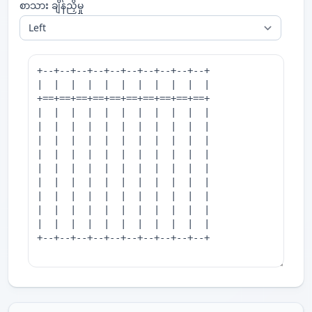
စာသား ချိန်ညှိမှု