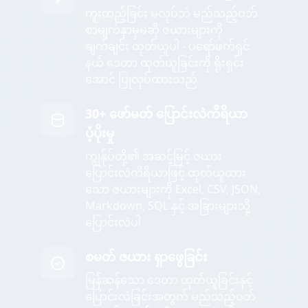
ကူးထည့်ခြင်း မလုပ်ဘဲ မည်သည့်ဝဘ်
စာမျက်နှာမှမဆို ဇယားများကို
ချက်ချင်း ထုတ်ယူပါ - ပရော်ဖက်ရှင်
နယ် ဒေတာ ထုတ်ယူခြင်းကို ရိုးရှင်း
အောင် ပြုလုပ်ထားသည်
30+ ဖော်မတ် ပြောင်းလဲကိရိယာ
ပံ့ပိုးမှု
ကျွန်ုပ်တို့၏ အဆင့်မြင့် ဇယား
ပြောင်းလဲကိရိယာဖြင့် ထုတ်ယူထား
သော ဇယားများကို Excel, CSV, JSON,
Markdown, SQL နှင့် အခြားများသို့
ပြောင်းလဲပါ
စမတ် ဇယား ရှာဖွေခြင်း
မြန်ဆန်သော ဒေတာ ထုတ်ယူခြင်းနှင့်
ပြောင်းလဲခြင်းအတွက် မည်သည့်ဝဘ်