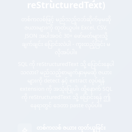
reStructuredText)
တစ်ကလစ်ဖြင့် မည်သည့်ဝဘ်ဆိုက်မှမဆို
ဇယားများကို ထုတ်ယူပါ။ Excel, CSV,
JSON အပါအဝင် 30+ ဖော်မတ်များသို့
ချက်ချင်း ပြောင်းလဲပါ - ကူးထည့်ခြင်း မ
လိုအပ်ပါ။
SQL ကို reStructuredText သို့ ပြောင်းနေပါ
သလား? မည်သည့်စာမျက်နှာမှမဆို ဇယား
များကို detect နှင့် extract လုပ်ရန်
extension ကို အသုံးပြုပါ၊ ထို့နောက် SQL
ကို reStructuredText သို့ ပြောင်းရန် ဤ
နေရာတွင် ဒေတာ paste လုပ်ပါ။
တစ်ကလစ် ဇယား ထုတ်ယူခြင်း