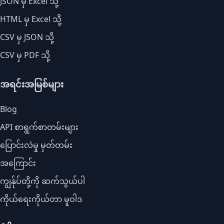
JSON မှ Excel သို့
HTML မှ Excel သို့
CSV မှ JSON သို့
CSV မှ PDF သို့
အရင်းအမြစ်များ
Blog
API စာရွက်စာတမ်းများ
ပြောင်းလဲမှု မှတ်တမ်း
အကြောင်း
ကျွန်ုပ်တို့ကို ဆက်သွယ်ပါ
ကိုယ်ရေးကိုယ်တာ မူဝါဒ