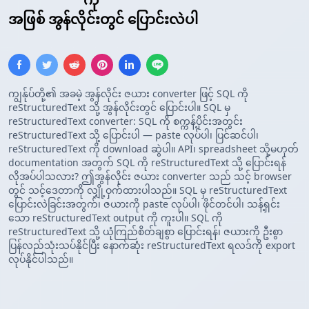
အဖြစ် အွန်လိုင်းတွင် ပြောင်းလဲပါ
ကျွန်ုပ်တို့၏ အခမဲ့ အွန်လိုင်း ဇယား converter ဖြင့် SQL ကို
reStructuredText သို့ အွန်လိုင်းတွင် ပြောင်းပါ။ SQL မှ
reStructuredText converter: SQL ကို စက္ကန့်ပိုင်းအတွင်း
reStructuredText သို့ ပြောင်းပါ — paste လုပ်ပါ၊ ပြင်ဆင်ပါ၊
reStructuredText ကို download ဆွဲပါ။ API၊ spreadsheet သို့မဟုတ်
documentation အတွက် SQL ကို reStructuredText သို့ ပြောင်းရန်
လိုအပ်ပါသလား? ဤအွန်လိုင်း ဇယား converter သည် သင့် browser
တွင် သင့်ဒေတာကို လျှို့ဝှက်ထားပါသည်။ SQL မှ reStructuredText
ပြောင်းလဲခြင်းအတွက်၊ ဇယားကို paste လုပ်ပါ၊ ဖိုင်တင်ပါ၊ သန့်ရှင်း
သော reStructuredText output ကို ကူးပါ။ SQL ကို
reStructuredText သို့ ယုံကြည်စိတ်ချစွာ ပြောင်းရန်၊ ဇယားကို ဦးစွာ
ပြန်လည်သုံးသပ်နိုင်ပြီး နောက်ဆုံး reStructuredText ရလဒ်ကို export
လုပ်နိုင်ပါသည်။