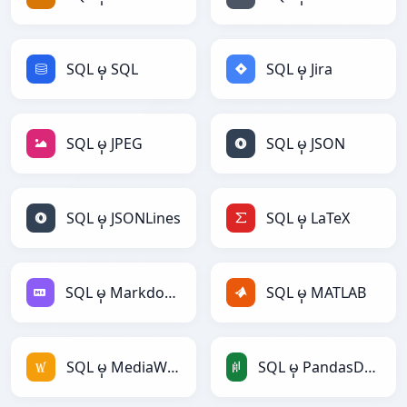
SQL မှ SQL
SQL မှ Jira
SQL မှ JPEG
SQL မှ JSON
SQL မှ JSONLines
SQL မှ LaTeX
SQL မှ Markdown
SQL မှ MATLAB
SQL မှ MediaWiki
SQL မှ PandasDataFrame