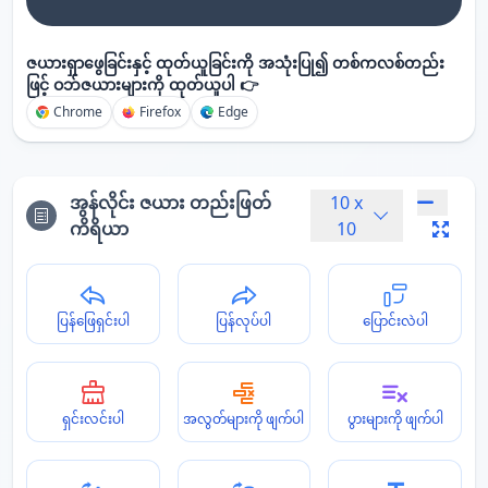
ဇယားရှာဖွေခြင်းနှင့် ထုတ်ယူခြင်းကို အသုံးပြု၍ တစ်ကလစ်တည်း
ဖြင့် ဝဘ်ဇယားများကို ထုတ်ယူပါ 👉
Chrome
Firefox
Edge
အွန်လိုင်း ဇယား တည်းဖြတ်
10
x
ကိရိယာ
10
ပြန်ဖြေရှင်းပါ
ပြန်လုပ်ပါ
ပြောင်းလဲပါ
ရှင်းလင်းပါ
အလွတ်များကို ဖျက်ပါ
ပွားများကို ဖျက်ပါ