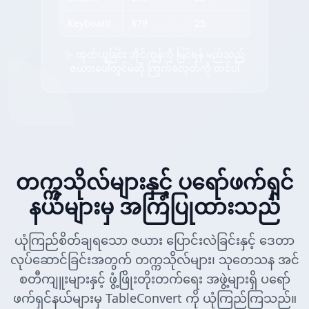
Keyboard
$79
25
✨ ထုတ်ယူခြင်း အိုင်ကွန်ကို မြင်ရန် မည်သည့်
ဇယားပေါ်တွင်မဆို ကြွက်ခလုတ်ကို တင်ပါ
တက္ကသိုလ်များနှင့် ပရော်ဖက်ရှင်
နယ်များမှ အကြံပြုထားသည်
ယုံကြည်စိတ်ချရသော ဇယား ပြောင်းလဲခြင်းနှင့် ဒေတာ
လုပ်ဆောင်ခြင်းအတွက် တက္ကသိုလ်များ၊ သုတေသန အင်
စတီကျူးများနှင့် ဖွံ့ဖြိုးတိုးတက်ရေး အဖွဲ့များရှိ ပရော်
ဖက်ရှင်နယ်များမှ TableConvert ကို ယုံကြည်ကြသည်။