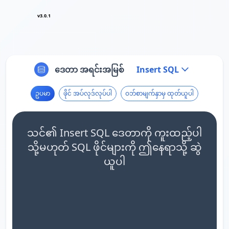
v3.0.1
ဒေတာ အရင်းအမြစ်
Insert SQL
ဥပမာ
ဖိုင် အပ်လုဒ်လုပ်ပါ
ဝဘ်စာမျက်နှာမှ ထုတ်ယူပါ
သင်၏ Insert SQL ဒေတာကို ကူးထည့်ပါ
သို့မဟုတ် SQL ဖိုင်များကို ဤနေရာသို့ ဆွဲ
ယူပါ