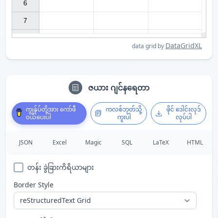
6

7

DataGridXL
data grid by
ဇယား ဂျင်နရေတာ
ကျွန်ုပ်တို့အား ကော်ဖီ
ကလစ်ဘုတ်သို့
ဖိုင် ဒေါင်းလုဒ်
ဝယ်ပေးပါ
ကူးပါ
လုပ်ပါ
JSON
Excel
Magic
SQL
LaTeX
HTML
တန်း ခွဲခြားကိရိယာများ
Border Style