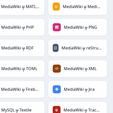
MediaWiki မှ MATLAB
MediaWiki မှ MediaWiki
MediaWiki မှ PHP
MediaWiki မှ PNG
MediaWiki မှ RDF
MediaWiki မှ reStructuredText
MediaWiki မှ TOML
MediaWiki မှ XML
MediaWiki မှ Firebase
MediaWiki မှ Jira
MySQL မှ Textile
MediaWiki မှ TracWiki