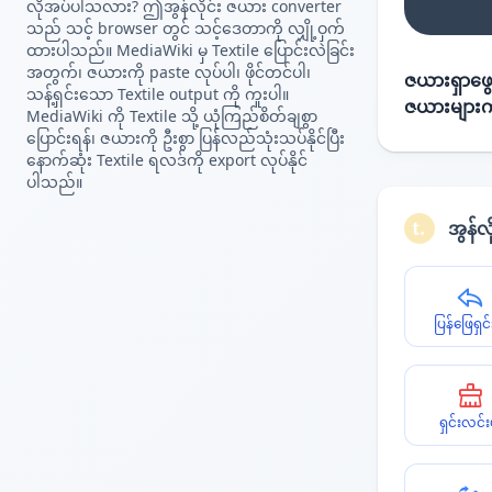
လိုအပ်ပါသလား? ဤအွန်လိုင်း ဇယား converter
သည် သင့် browser တွင် သင့်ဒေတာကို လျှို့ဝှက်
ထားပါသည်။ MediaWiki မှ Textile ပြောင်းလဲခြင်း
အတွက်၊ ဇယားကို paste လုပ်ပါ၊ ဖိုင်တင်ပါ၊
ဇယားရှာဖွေ
သန့်ရှင်းသော Textile output ကို ကူးပါ။
ဇယားများက
MediaWiki ကို Textile သို့ ယုံကြည်စိတ်ချစွာ
ပြောင်းရန်၊ ဇယားကို ဦးစွာ ပြန်လည်သုံးသပ်နိုင်ပြီး
နောက်ဆုံး Textile ရလဒ်ကို export လုပ်နိုင်
ပါသည်။
အွန်လ
ပြန်ဖြေရှင်
ရှင်းလင်း