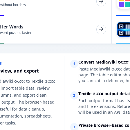
 without borders
tter Words
 word puzzles faster
Convert MediaWiki ဇယား t
E
1
Paste MediaWiki ဇယား data,
eview, and export
page. The table editor sh
you can catch delimiter, h
diaWiki ဇယား to Textile ဇယား
 import table data, review
Textile ဇယား output detai
lumns, and export clean
2
Each output format has its
း output. The browser-based
and file extensions. Befor
useful for data cleanup,
will be used in an API, da
cumentation, spreadsheets,
er tasks.
Private browser-based co
3