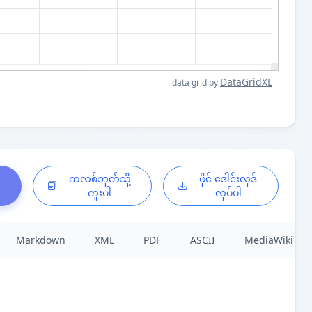
DataGridXL
data grid by
်
ကလစ်ဘုတ်သို့
ဖိုင် ဒေါင်းလုဒ်
ကူးပါ
လုပ်ပါ
Markdown
XML
PDF
ASCII
MediaWiki