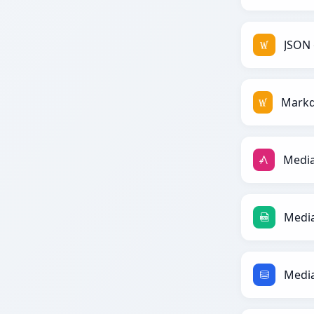
JSON 
Media
Media