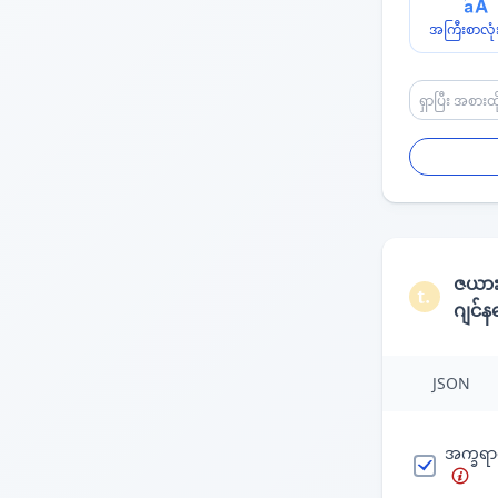
အကြီးစာလုံး
ဇယာ
ဂျင်
JSON
အက္ခရာမ