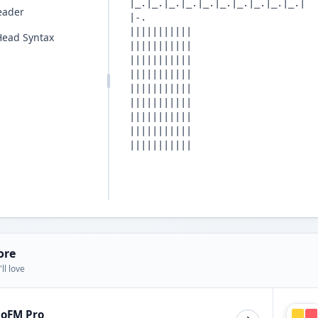
eader
ead Syntax
ore
ll love
ioFM Pro