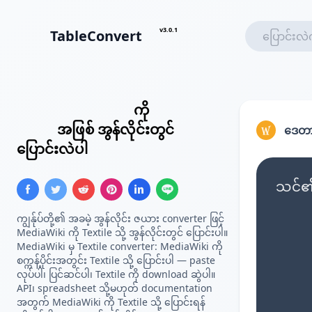
v3.0.1
TableConvert
MediaWiki ဇယား
ကို
Textile
ဇယား
အဖြစ် အွန်လိုင်းတွင်
ဒေတာ
ပြောင်းလဲပါ
သင်၏ 
ကျွန်ုပ်တို့၏ အခမဲ့ အွန်လိုင်း ဇယား converter ဖြင့်
MediaWiki ကို Textile သို့ အွန်လိုင်းတွင် ပြောင်းပါ။
MediaWiki မှ Textile converter: MediaWiki ကို
စက္ကန့်ပိုင်းအတွင်း Textile သို့ ပြောင်းပါ — paste
လုပ်ပါ၊ ပြင်ဆင်ပါ၊ Textile ကို download ဆွဲပါ။
API၊ spreadsheet သို့မဟုတ် documentation
အတွက် MediaWiki ကို Textile သို့ ပြောင်းရန်