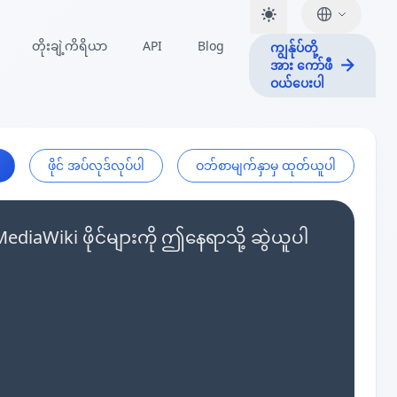
တိုးချဲ့ကိရိယာ
API
Blog
ကျွန်ုပ်တို့
အား ကော်ဖီ
ဝယ်ပေးပါ
ဖိုင် အပ်လုဒ်လုပ်ပါ
ဝဘ်စာမျက်နှာမှ ထုတ်ယူပါ
iaWiki ဖိုင်များကို ဤနေရာသို့ ဆွဲယူပါ