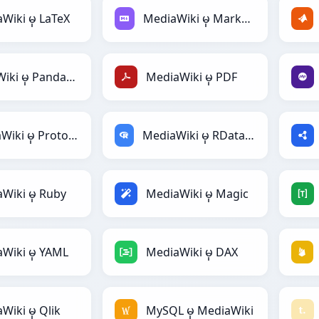
Wiki မှ LaTeX
MediaWiki မှ Markdown
MediaWiki မှ PandasDataFrame
MediaWiki မှ PDF
MediaWiki မှ Protobuf
MediaWiki မှ RDataFrame
Wiki မှ Ruby
MediaWiki မှ Magic
Wiki မှ YAML
MediaWiki မှ DAX
Wiki မှ Qlik
MySQL မှ MediaWiki