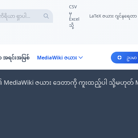
CSV
မှ
LaTeX ဇယား ဂျင်နရေတာ
Excel
သို့
 အရင်းအမြစ်
MediaWiki ဇယား
ဥပမာ
MediaWiki ဇယား ဒေတာကို ကူးထည့်ပါ သို့မဟုတ် Med