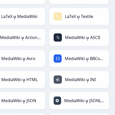
LaTeX မှ MediaWiki
LaTeX မှ Textile
MediaWiki မှ ActionScript
MediaWiki မှ ASCII
MediaWiki မှ Avro
MediaWiki မှ BBCode
MediaWiki မှ HTML
MediaWiki မှ INI
MediaWiki မှ JSON
MediaWiki မှ JSONLines