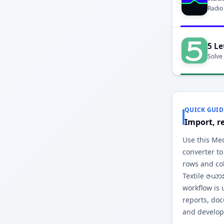
Radio
5 Le
Solve
QUICK GUID
Import, r
Use this Me
converter to
rows and co
Textile ဇယာ
workflow is 
reports, do
and develop