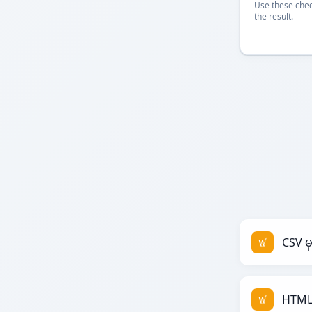
Use these chec
the result.
CSV မ
HTML 