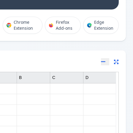
Chrome
Firefox
Edge
Extension
Add-ons
Extension
B
C
D