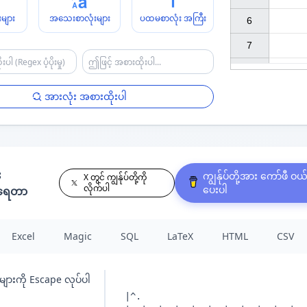
များ
အသေးစာလုံးများ
ပထမစာလုံး အကြီး
6

7

အားလုံး အစားထိုးပါ
း
ကျွန်ုပ်တို့အား ကော်ဖီ ဝယ
X တွင် ကျွန်ုပ်တို့ကို
လိုက်ပါ
ပေးပါ
နရေတာ
Excel
Magic
SQL
LaTeX
HTML
CSV
ျားကို Escape လုပ်ပါ