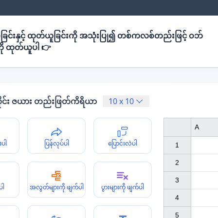
ခြင်းနှင့် ထုတ်ယူခြင်းကို အသုံးပြု၍ တစ်ကလစ်တည်းဖြင့် ဝဘ်
ို ထုတ်ယူပါ 👉
ိုင်း ဇယား တည်းဖြတ်ကိရိယာ
10
x
10
A
းပါ
ပြန်လုပ်ပါ
ပြောင်းလဲပါ
1

2

3

ပါ
အလွတ်များကို ဖျက်ပါ
ပွားများကို ဖျက်ပါ
4

5
