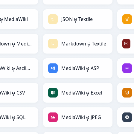
မှ MediaWiki
JSON မှ Textile
Markdown မှ MediaWiki
Markdown မှ Textile
MediaWiki မှ AsciiDoc
MediaWiki မှ ASP
Wiki မှ CSV
MediaWiki မှ Excel
Wiki မှ SQL
MediaWiki မှ JPEG