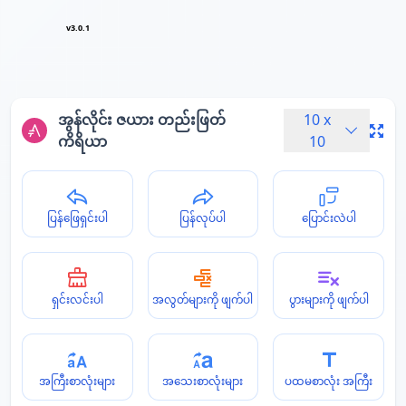
v3.0.1
အွန်လိုင်း ဇယား တည်းဖြတ်
10
x
ကိရိယာ
10
ပြန်ဖြေရှင်းပါ
ပြန်လုပ်ပါ
ပြောင်းလဲပါ
ရှင်းလင်းပါ
အလွတ်များကို ဖျက်ပါ
ပွားများကို ဖျက်ပါ
အကြီးစာလုံးများ
အသေးစာလုံးများ
ပထမစာလုံး အကြီး