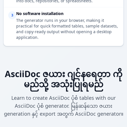
into docs, repositories, or spreadsheets.
No software installation
3
The generator runs in your browser, making it
practical for quick formatted tables, sample datasets,
and copy-ready output without opening a desktop
application.
AsciiDoc ဇယား ဂျင်နရေတာ ကို
မည်သို့ အသုံးပြုရမည်
Learn to create AsciiDoc ပုံစံ tables with our
AsciiDoc ပုံစံ generator. မြန်ဆန်သော ဇယား
generation နှင့် export အတွက် AsciiDoc generator။