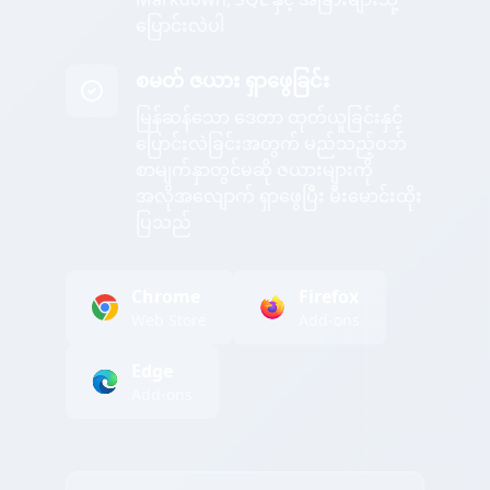
ပြောင်းလဲပါ
စမတ် ဇယား ရှာဖွေခြင်း
မြန်ဆန်သော ဒေတာ ထုတ်ယူခြင်းနှင့်
ပြောင်းလဲခြင်းအတွက် မည်သည့်ဝဘ်
စာမျက်နှာတွင်မဆို ဇယားများကို
အလိုအလျောက် ရှာဖွေပြီး မီးမောင်းထိုး
ပြသည်
Chrome
Firefox
Web Store
Add-ons
Edge
Add-ons