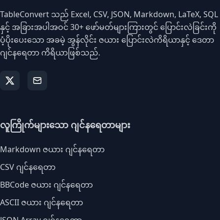
TableConvert သည် Excel, CSV, JSON, Markdown, LaTeX, SQL
နှင့် အခြားအပါအဝင် 30+ ဖော်မတ်များကြားတွင် ပြောင်းလဲခြင်းကို
ပံ့ပိုးပေးသော အခမဲ့ အွန်လိုင်း ဇယား ပြောင်းလဲကိရိယာနှင့် ဒေတာ
ဂျင်နရေတာ ကိရိယာဖြစ်သည်.
လူကြိုက်များသော ဂျင်နရေတာများ
Markdown ဇယား ဂျင်နရေတာ
CSV ဂျင်နရေတာ
BBCode ဇယား ဂျင်နရေတာ
ASCII ဇယား ဂျင်နရေတာ