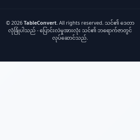
© 2026
TableConvert
. All rights reserved. သင်၏ ဒေတာ
လုံခြုံပါသည် - ပြောင်းလဲမှုအားလုံး သင်၏ ဘရောက်ဇာတွင်
လုပ်ဆောင်သည်.