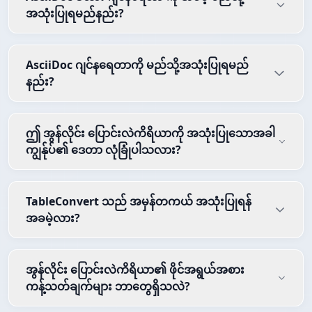
အသုံးပြုရမည်နည်း?
AsciiDoc ဂျင်နရေတာကို မည်သို့အသုံးပြုရမည်
နည်း?
ဤ အွန်လိုင်း ပြောင်းလဲကိရိယာကို အသုံးပြုသောအခါ
ကျွန်ုပ်၏ ဒေတာ လုံခြုံပါသလား?
TableConvert သည် အမှန်တကယ် အသုံးပြုရန်
အခမဲ့လား?
အွန်လိုင်း ပြောင်းလဲကိရိယာ၏ ဖိုင်အရွယ်အစား
ကန့်သတ်ချက်များ ဘာတွေရှိသလဲ?