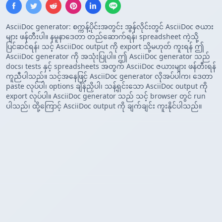
AsciiDoc generator: စက္ကန့်ပိုင်းအတွင်း အွန်လိုင်းတွင် AsciiDoc ဇယား
များ ဖန်တီးပါ။ နမူနာဒေတာ တည်ဆောက်ရန်၊ spreadsheet ကဲ့သို့
ပြင်ဆင်ရန်၊ သင့် AsciiDoc output ကို export သို့မဟုတ် ကူးရန် ဤ
AsciiDoc generator ကို အသုံးပြုပါ။ ဤ AsciiDoc generator သည်
docs၊ tests နှင့် spreadsheets အတွက် AsciiDoc ဇယားများ ဖန်တီးရန်
ကူညီပါသည်။ သင့်အနေဖြင့် AsciiDoc generator လိုအပ်ပါက၊ ဒေတာ
paste လုပ်ပါ၊ options ချိန်ညှိပါ၊ သန့်ရှင်းသော AsciiDoc output ကို
export လုပ်ပါ။ AsciiDoc generator သည် သင့် browser တွင် run
ပါသည်၊ ထို့ကြောင့် AsciiDoc output ကို ချက်ချင်း ကူးနိုင်ပါသည်။