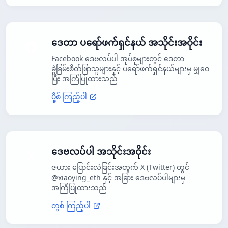
ဒေတာ ပရော်ဖက်ရှင်နယ် အသိုင်းအဝိုင်း
Facebook ဒေဗလပ်ပါ အုပ်စုများတွင် ဒေတာ
ခွဲခြမ်းစိတ်ဖြာသူများနှင့် ပရော်ဖက်ရှင်နယ်များမှ မျှဝေ
ပြီး အကြံပြုထားသည်
ပို့စ် ကြည့်ပါ
ဒေဗလပ်ပါ အသိုင်းအဝိုင်း
ဇယား ပြောင်းလဲခြင်းအတွက် X (Twitter) တွင်
@xiaoying_eth နှင့် အခြား ဒေဗလပ်ပါများမှ
အကြံပြုထားသည်
တွစ် ကြည့်ပါ