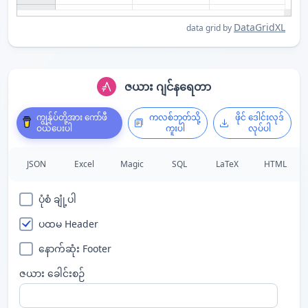
DataGridXL
data grid by
ဇယား ဂျင်နရေတာ
ကျွန်ုပ်တို့အား ကော်ဖီ
ကလစ်ဘုတ်သို့
ဖိုင် ဒေါင်းလုဒ်
ဝယ်ပေးပါ
ကူးပါ
လုပ်ပါ
JSON
Excel
Magic
SQL
LaTeX
HTML
ပုံစံ ချုံ့ပါ
ပထမ Header
နောက်ဆုံး Footer
ဇယား ခေါင်းစဉ်