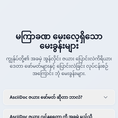
မကြာခဏ မေးလေ့ရှိသော
မေးခွန်းများ
ကျွန်ုပ်တို့၏ အခမဲ့ အွန်လိုင်း ဇယား ပြောင်းလဲကိရိယာ၊
ဒေတာ ဖော်မတ်များနှင့် ပြောင်းလဲခြင်း လုပ်ငန်းစဉ်
အကြောင်း ဘုံ မေးခွန်းများ.
AsciiDoc ဇယား ဖော်မတ် ဆိုတာ ဘာလဲ?
AsciiDoc ဇယား ဂျင်နရေတာ ကို အခမဲ့ မည်သို့