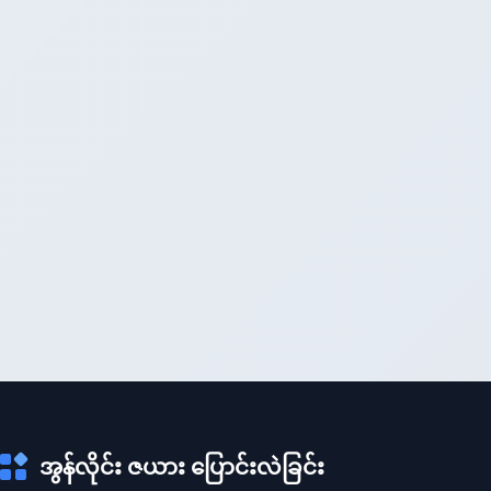
အွန်လိုင်း ဇယား ပြောင်းလဲခြင်း