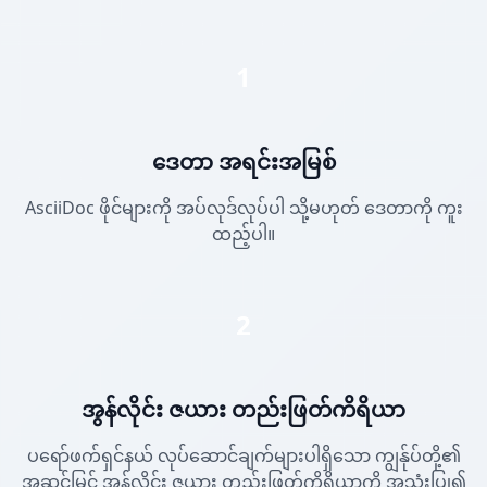
1
ဒေတာ အရင်းအမြစ်
AsciiDoc ဖိုင်များကို အပ်လုဒ်လုပ်ပါ သို့မဟုတ် ဒေတာကို ကူး
ထည့်ပါ။
2
အွန်လိုင်း ဇယား တည်းဖြတ်ကိရိယာ
ပရော်ဖက်ရှင်နယ် လုပ်ဆောင်ချက်များပါရှိသော ကျွန်ုပ်တို့၏
အဆင့်မြင့် အွန်လိုင်း ဇယား တည်းဖြတ်ကိရိယာကို အသုံးပြု၍