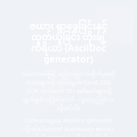
ဇယား ရှာဖွေခြင်းနှင့်
ထုတ်ယူခြင်း တိုးချဲ့
ကိရိယာ (AsciiDoc
generator)
တစ်ကလစ်ဖြင့် မည်သည့်ဝဘ်ဆိုက်မှမဆို
ဇယားများကို ထုတ်ယူပါ။ Excel, CSV,
JSON အပါအဝင် 30+ ဖော်မတ်များသို့
ချက်ချင်း ပြောင်းလဲပါ - ကူးထည့်ခြင်း မ
လိုအပ်ပါ။
ဝဘ်ဇယားများမှ AsciiDoc generator
လိုအပ်ပါသလား? ဇယားဒေတာ extract