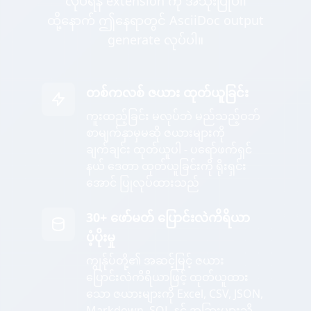
လုပ်ရန် extension ကို အသုံးပြုပါ၊
ထို့နောက် ဤနေရာတွင် AsciiDoc output
generate လုပ်ပါ။
တစ်ကလစ် ဇယား ထုတ်ယူခြင်း
ကူးထည့်ခြင်း မလုပ်ဘဲ မည်သည့်ဝဘ်
စာမျက်နှာမှမဆို ဇယားများကို
ချက်ချင်း ထုတ်ယူပါ - ပရော်ဖက်ရှင်
နယ် ဒေတာ ထုတ်ယူခြင်းကို ရိုးရှင်း
အောင် ပြုလုပ်ထားသည်
30+ ဖော်မတ် ပြောင်းလဲကိရိယာ
ပံ့ပိုးမှု
ကျွန်ုပ်တို့၏ အဆင့်မြင့် ဇယား
ပြောင်းလဲကိရိယာဖြင့် ထုတ်ယူထား
သော ဇယားများကို Excel, CSV, JSON,
Markdown, SQL နှင့် အခြားများသို့