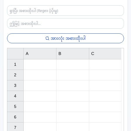
အားလုံး အစားထိုးပါ
A
B
C
1

2

3

4

5

6

7
