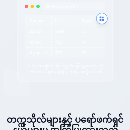
tableconvert.com
Product
Price
Stock
Laptop
$999
15
Mouse
$29
50
Keyboard
$79
25
✨ ထုတ်ယူခြင်း အိုင်ကွန်ကို မြင်ရန် မည်သည့်
ဇယားပေါ်တွင်မဆို ကြွက်ခလုတ်ကို တင်ပါ
တက္ကသိုလ်များနှင့် ပရော်ဖက်ရှင်
နယ်များမှ အကြံပြုထားသည်