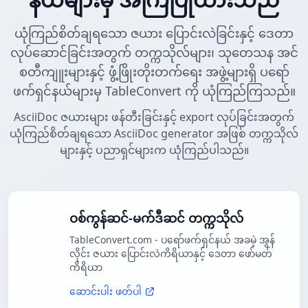
ယုံကြည်စိတ်ချရသော ဇယား ပြောင်းလဲခြင်းနှင့် ဒေတာ
လုပ်ဆောင်ခြင်းအတွက် တက္ကသိုလ်များ၊ သုတေသန အင်
စတီကျူးများနှင့် ဖွံ့ဖြိုးတိုးတက်ရေး အဖွဲ့များရှိ ပရော်
ဖက်ရှင်နယ်များမှ TableConvert ကို ယုံကြည်ကြသည်။
AsciiDoc ဇယားများ ဖန်တီးခြင်းနှင့် export လုပ်ခြင်းအတွက်
ယုံကြည်စိတ်ချရသော AsciiDoc generator အဖြစ် တက္ကသိုလ်
များနှင့် ပညာရှင်များက ယုံကြည်ပါသည်။
ဝစ်ကွန်ဆင်-မက်ဒီဆင် တက္ကသိုလ်
TableConvert.com - ပရော်ဖက်ရှင်နယ် အခမဲ့ အွန်
လိုင်း ဇယား ပြောင်းလဲကိရိယာနှင့် ဒေတာ ဖော်မတ်
ကိရိယာ
ဆောင်းပါး ဖတ်ပါ