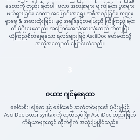
ဒေတာကို တည်းဖြတ်ပါ။ ဗလာ အတန်းများ ဖျက်ခြင်း၊ ပွားများ
ဖယ်ရှားခြင်း၊ ဒေတာ အပြောင်းအရွှေ့၊ အစီအစဉ်ခြင်း၊ regex
ရှာဖွေ & အစားထိုးခြင်း၊ နှင့် အချိန်နှင့်တပြေးညီ ကြိုကြည့်ခြင်း
ကို ပံ့ပိုးပေးသည်။ အပြောင်းအလဲအားလုံးသည် တိကျပြီး
ယုံကြည်စိတ်ချရသော ရလဒ်များဖြင့် AsciiDoc ဖော်မတ်သို့
အလိုအလျောက် ပြောင်းလဲသည်။
3
ဇယား ဂျင်နရေတာ
ခေါင်းစီး၊ ခြေစာ နှင့် ခေါင်းစဉ် ဆက်တင်များ၏ ပံ့ပိုးမှုဖြင့်
AsciiDoc ဇယား syntax ကို ထုတ်လုပ်ပြီး AsciiDoc တည်းဖြတ်
ကိရိယာများတွင် တိုက်ရိုက် အသုံးပြုနိုင်သည်။