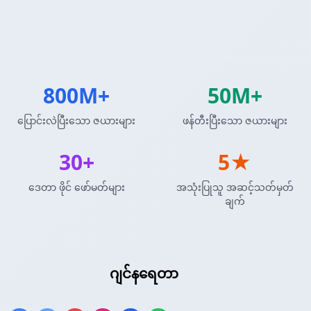
800M+
50M+
ပြောင်းလဲပြီးသော ဇယားများ
ဖန်တီးပြီးသော ဇယားများ
30+
5★
ဒေတာ ဖိုင် ဖော်မတ်များ
အသုံးပြုသူ အဆင့်သတ်မှတ်
ချက်
AsciiDoc ဇယား
ဂျင်နရေတာ