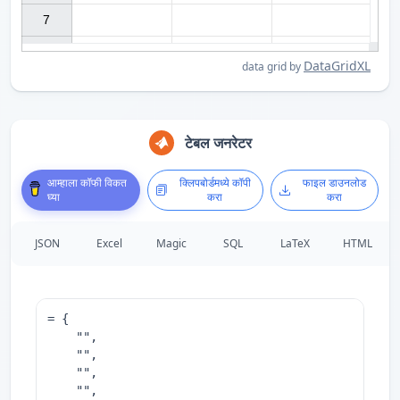
7

DataGridXL
data grid by
टेबल जनरेटर
आम्हाला कॉफी विकत
क्लिपबोर्डमध्ये कॉपी
फाइल डाउनलोड
घ्या
करा
करा
JSON
Excel
Magic
SQL
LaTeX
HTML