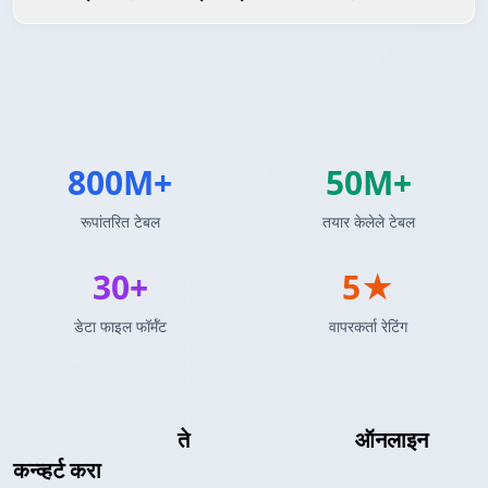
800M+
50M+
रूपांतरित टेबल
तयार केलेले टेबल
30+
5★
डेटा फाइल फॉर्मॅट
वापरकर्ता रेटिंग
Markdown टेबल
ते
MATLAB Array
ऑनलाइन
कन्व्हर्ट करा