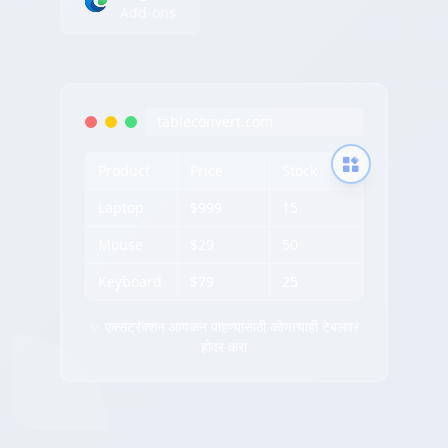
Add-ons
tableconvert.com
Product
Price
Stock
Laptop
$999
15
Mouse
$29
50
Keyboard
$79
25
✨ एक्सट्रॅक्शन आयकन पाहण्यासाठी कोणत्याही टेबलवर
होवर करा