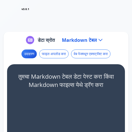
v3.0.1
डेटा स्रोत
Markdown टेबल
उदाहरण
फाइल अपलोड करा
वेब पेजमधून एक्सट्रॅक्ट करा
तुमचा Markdown टेबल डेटा पेस्ट करा किंवा
Markdown फाइल्स येथे ड्रॅग करा