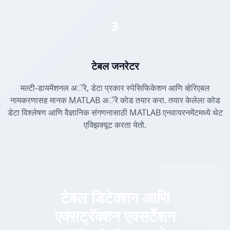
3
टेबल जनरेटर
मल्टी-डायमेंशनल अॅरे, डेटा प्रकार स्पेसिफिकेशन आणि व्हेरिएबल
नामकरणासह मानक MATLAB अॅरे कोड तयार करा. तयार केलेला कोड
डेटा विश्लेषण आणि वैज्ञानिक संगणनासाठी MATLAB एनवायरनमेंटमध्ये थेट
एक्झिक्यूट करता येतो.
टेबल डिटेक्शन आणि
एक्सट्रॅक्शन एक्सटेंशन