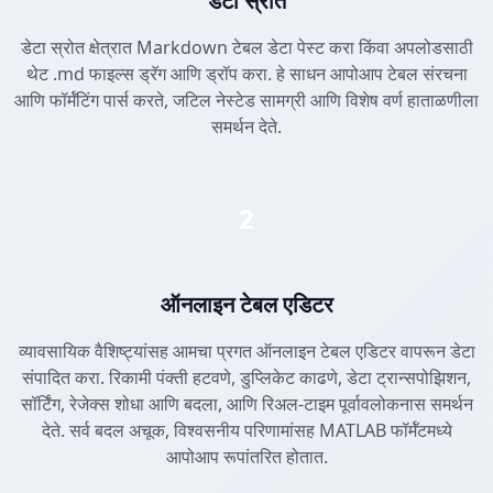
डेटा स्रोत
डेटा स्रोत क्षेत्रात Markdown टेबल डेटा पेस्ट करा किंवा अपलोडसाठी
थेट .md फाइल्स ड्रॅग आणि ड्रॉप करा. हे साधन आपोआप टेबल संरचना
आणि फॉर्मॅटिंग पार्स करते, जटिल नेस्टेड सामग्री आणि विशेष वर्ण हाताळणीला
समर्थन देते.
2
ऑनलाइन टेबल एडिटर
व्यावसायिक वैशिष्ट्यांसह आमचा प्रगत ऑनलाइन टेबल एडिटर वापरून डेटा
संपादित करा. रिकामी पंक्ती हटवणे, डुप्लिकेट काढणे, डेटा ट्रान्सपोझिशन,
सॉर्टिंग, रेजेक्स शोधा आणि बदला, आणि रिअल-टाइम पूर्वावलोकनास समर्थन
देते. सर्व बदल अचूक, विश्वसनीय परिणामांसह MATLAB फॉर्मॅटमध्ये
आपोआप रूपांतरित होतात.