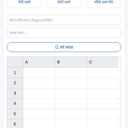
मोठी अक्षरे
छोटी अक्षरे
पहिले अक्षर मोठे
सर्व बदला
A
B
C
1

2

3

4

5

6
