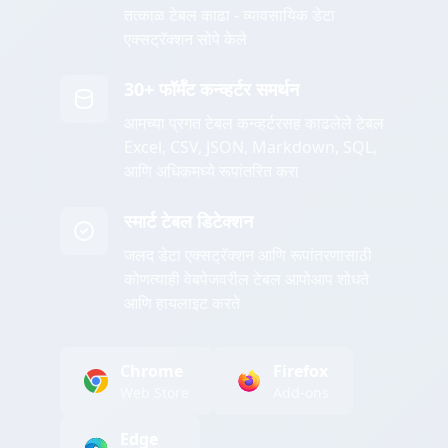
तत्काळ टेबल काढा - व्यावसायिक डेटा
एक्सट्रॅक्शन सोपे केले
30+ फॉर्मॅट कन्व्हर्टर समर्थन
आमच्या प्रगत टेबल कन्व्हर्टरसह काढलेले टेबल
Excel, CSV, JSON, Markdown, SQL,
आणि अधिकमध्ये रूपांतरित करा
स्मार्ट टेबल डिटेक्शन
जलद डेटा एक्सट्रॅक्शन आणि रूपांतरणासाठी
कोणत्याही वेबपेजवरील टेबल आपोआप शोधते
आणि हायलाइट करते
Chrome
Firefox
Web Store
Add-ons
Edge