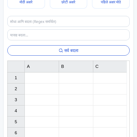
मोठी अक्षरे
छोटी अक्षरे
पहिले अक्षर मोठे
सर्व बदला
A
B
C
1

2

3

4

5

6
