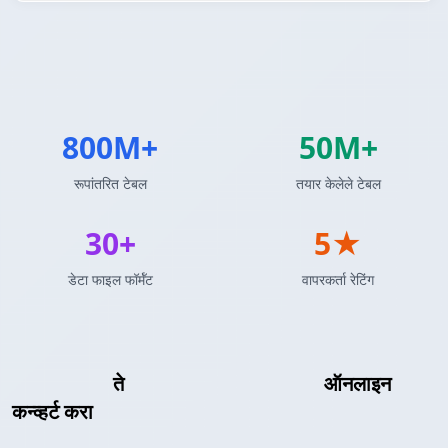
800M+
50M+
रूपांतरित टेबल
तयार केलेले टेबल
30+
5★
डेटा फाइल फॉर्मॅट
वापरकर्ता रेटिंग
HTML टेबल
ते
Pandas DataFrame
ऑनलाइन
कन्व्हर्ट करा