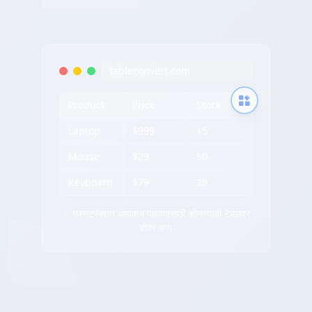
tableconvert.com
Product
Price
Stock
Laptop
$999
15
Mouse
$29
50
Keyboard
$79
25
✨ एक्सट्रॅक्शन आयकन पाहण्यासाठी कोणत्याही टेबलवर
होवर करा