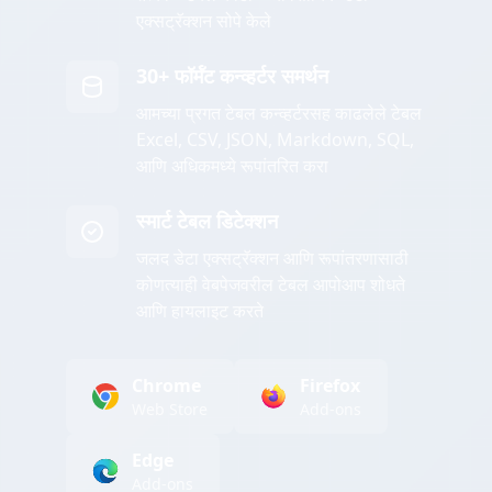
एक्सट्रॅक्शन सोपे केले
30+ फॉर्मॅट कन्व्हर्टर समर्थन
आमच्या प्रगत टेबल कन्व्हर्टरसह काढलेले टेबल
Excel, CSV, JSON, Markdown, SQL,
आणि अधिकमध्ये रूपांतरित करा
स्मार्ट टेबल डिटेक्शन
जलद डेटा एक्सट्रॅक्शन आणि रूपांतरणासाठी
कोणत्याही वेबपेजवरील टेबल आपोआप शोधते
आणि हायलाइट करते
Chrome
Firefox
Web Store
Add-ons
Edge
Add-ons