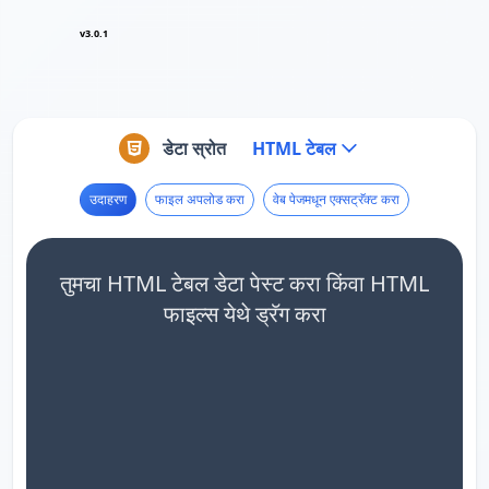
v3.0.1
डेटा स्रोत
HTML टेबल
उदाहरण
फाइल अपलोड करा
वेब पेजमधून एक्सट्रॅक्ट करा
तुमचा HTML टेबल डेटा पेस्ट करा किंवा HTML
फाइल्स येथे ड्रॅग करा