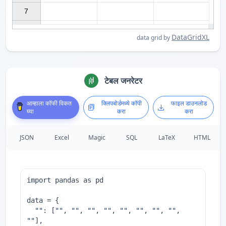
7

DataGridXL
data grid by
टेबल जनरेटर
आम्हाला कॉफी विकत
क्लिपबोर्डमध्ये कॉपी
फाइल डाउनलोड
घ्या
करा
करा
JSON
Excel
Magic
SQL
LaTeX
HTML