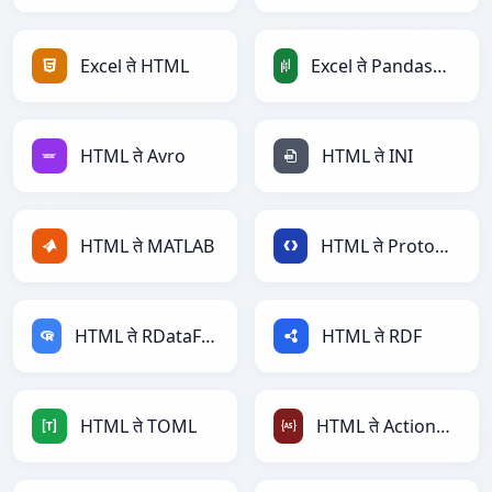
Excel ते HTML
Excel ते PandasDataFrame
HTML ते Avro
HTML ते INI
HTML ते MATLAB
HTML ते Protobuf
HTML ते RDataFrame
HTML ते RDF
HTML ते TOML
HTML ते ActionScript