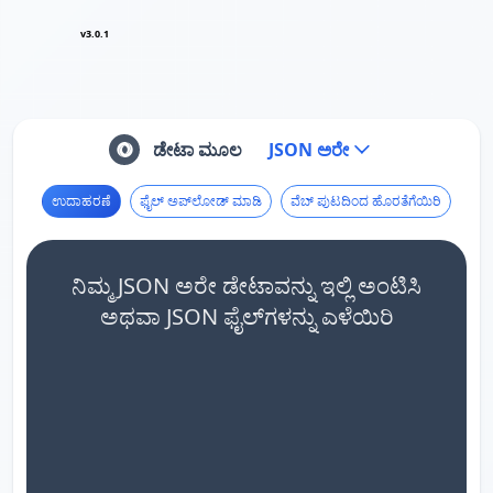
v3.0.1
ಡೇಟಾ ಮೂಲ
JSON ಅರೇ
ಉದಾಹರಣೆ
ಫೈಲ್ ಅಪ್‌ಲೋಡ್ ಮಾಡಿ
ವೆಬ್ ಪುಟದಿಂದ ಹೊರತೆಗೆಯಿರಿ
ನಿಮ್ಮ JSON ಅರೇ ಡೇಟಾವನ್ನು ಇಲ್ಲಿ ಅಂಟಿಸಿ
ಅಥವಾ JSON ಫೈಲ್‌ಗಳನ್ನು ಎಳೆಯಿರಿ