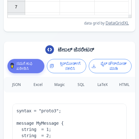
7

DataGridXL
data grid by
ಟೇಬಲ್ ಜೆನರೇಟರ್
ನಮಗೆ ಕಾಫಿ
ಕ್ಲಿಪ್‌ಬೋರ್ಡ್‌ಗೆ
ಫೈಲ್ ಡೌನ್‌ಲೋಡ್
ಖರೀದಿಸಿ
ನಕಲಿಸಿ
ಮಾಡಿ
JSON
Excel
Magic
SQL
LaTeX
HTML