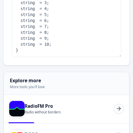
Explore more
More tools you'll love
RadioFM Pro
Radio without borders