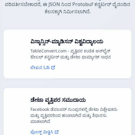
ಪರಿವರ್ತಿಸಬೇಕಾದರೆ, ಈ JSON ನಿಂದ Protobuf ಕನ್ವರ್ಟರ್ ದೈನಂದಿನ
ಕೆಲಸಕ್ಕಾಗಿ ನಿರ್ಮಿಸಲಾಗಿದೆ.
ವಿಸ್ಕಾನ್ಸಿನ್-ಮ್ಯಾಡಿಸನ್ ವಿಶ್ವವಿದ್ಯಾಲಯ
TableConvert.com - ವೃತ್ತಿಪರ ಉಚಿತ ಆನ್‌ಲೈನ್
ಟೇಬಲ್ ಕನ್ವರ್ಟರ್ ಮತ್ತು ಡೇಟಾ ಫಾರ್ಮ್ಯಾಟ್ ಸಾಧನ
ಲೇಖನ ಓದಿ
ಡೇಟಾ ವೃತ್ತಿಪರ ಸಮುದಾಯ
Facebook ಡೆವಲಪರ್ ಗುಂಪುಗಳಲ್ಲಿ ಡೇಟಾ ವಿಶ್ಲೇಷಕರು
ಮತ್ತು ವೃತ್ತಿಪರರಿಂದ ಹಂಚಲಾಗಿದೆ ಮತ್ತು ಶಿಫಾರಸು
ಮಾಡಲಾಗಿದೆ
ಪೋಸ್ಟ್ ವೀಕ್ಷಿಸಿ