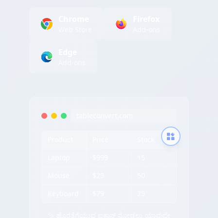
Chrome
Firefox
Web Store
Add-ons
Edge
Add-ons
tableconvert.com
Product
Price
Stock
Laptop
$999
15
Mouse
$29
50
Keyboard
$79
25
✨ ಹೊರತೆಗೆಯುವ ಐಕಾನ್ ನೋಡಲು ಯಾವುದೇ