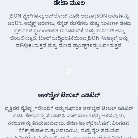
ಡೇಟಾ ಮೂಲ
JSON ಫೈಲ್‌ಗಳನ್ನು ಅಪ್‌ಲೋಡ್ ಮಾಡಿ ಅಥವಾ JSON ಅರೇಗಳನ್ನು
ಅಂಟಿಸಿ. ಆಬ್ಜೆಕ್ಟ್ ಅರೇಗಳು, ನೆಸ್ಟೆಡ್ ರಚನೆಗಳು ಮತ್ತು ಸಂಕೀರ್ಣ ಡೇಟಾ
ಪ್ರಕಾರಗಳ ಸ್ವಯಂಚಾಲಿತ ಗುರುತಿಸುವಿಕೆ ಮತ್ತು ಪಾರ್ಸಿಂಗ್ ಅನ್ನು
ಬೆಂಬಲಿಸುತ್ತದೆ. ಟೂಲ್ ಬುದ್ಧಿವಂತಿಕೆಯಿಂದ JSON ಸಿಂಟ್ಯಾಕ್ಸ್ ಅನ್ನು
ಮೌಲ್ಯೀಕರಿಸುತ್ತದೆ ಮತ್ತು ದೋಷ ಪ್ರಾಂಪ್ಟ್‌ಗಳನ್ನು ಒದಗಿಸುತ್ತದೆ.
2
ಆನ್‌ಲೈನ್ ಟೇಬಲ್ ಎಡಿಟರ್
ವೃತ್ತಿಪರ ವೈಶಿಷ್ಟ್ಯಗಳೊಂದಿಗೆ ನಮ್ಮ ಸುಧಾರಿತ ಆನ್‌ಲೈನ್ ಟೇಬಲ್ ಎಡಿಟರ್
ಬಳಸಿ ಡೇಟಾವನ್ನು ಸಂಪಾದಿಸಿ. ಖಾಲಿ ಸಾಲುಗಳನ್ನು ಅಳಿಸುವುದು,
ನಕಲುಗಳನ್ನು ತೆಗೆದುಹಾಕುವುದು, ಡೇಟಾ ಟ್ರಾನ್ಸ್‌ಪೋಸಿಷನ್, ವಿಂಗಡಣೆ,
ರೆಗೆಕ್ಸ್ ಹುಡುಕಿ ಮತ್ತು ಬದಲಾಯಿಸಿ, ಮತ್ತು ನೈಜ-ಸಮಯದ
ಪೂರ್ವವೀಕ್ಷಣೆಯನ್ನು ಬೆಂಬಲಿಸುತ್ತದೆ. ಎಲ್ಲಾ ಬದಲಾವಣೆಗಳು ನಿಖರವಾದ,