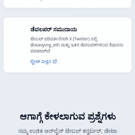
ಡೆವಲಪರ್ ಸಮುದಾಯ
ಟೇಬಲ್ ಪರಿವರ್ತನೆಗಾಗಿ X (Twitter) ನಲ್ಲಿ
@xiaoying_eth ಮತ್ತು ಇತರ ಡೆವಲಪರ್‌ಗಳಿಂದ ಶಿಫಾರಸು
ಮಾಡಲಾಗಿದೆ
ಟ್ವೀಟ್ ವೀಕ್ಷಿಸಿ
ಆಗಾಗ್ಗೆ ಕೇಳಲಾಗುವ ಪ್ರಶ್ನೆಗಳು
ನಮ್ಮ ಉಚಿತ ಆನ್‌ಲೈನ್ ಟೇಬಲ್ ಕನ್ವರ್ಟರ್, ಡೇಟಾ