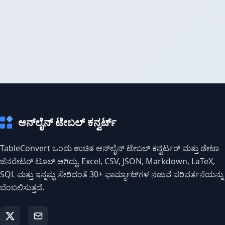
ಆನ್‌ಲೈನ್ ಟೇಬಲ್ ಕನ್ವರ್ಟ್
TableConvert ಒಂದು ಉಚಿತ ಆನ್‌ಲೈನ್ ಟೇಬಲ್ ಕನ್ವರ್ಟರ್ ಮತ್ತು ಡೇಟಾ
ಜೆನರೇಟರ್ ಟೂಲ್ ಆಗಿದ್ದು, Excel, CSV, JSON, Markdown, LaTeX,
SQL ಮತ್ತು ಇನ್ನಷ್ಟು ಸೇರಿದಂತೆ 30+ ಫಾರ್ಮ್ಯಾಟ್‌ಗಳ ನಡುವೆ ಪರಿವರ್ತನೆಯನ್ನು
ಬೆಂಬಲಿಸುತ್ತದೆ.