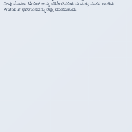
ನೀವು ಮೊದಲು ಟೇಬಲ್ ಅನ್ನು ಪರಿಶೀಲಿಸಬಹುದು ಮತ್ತು ನಂತರ ಅಂತಿಮ
Protobuf ಫಲಿತಾಂಶವನ್ನು ರಫ್ತು ಮಾಡಬಹುದು.