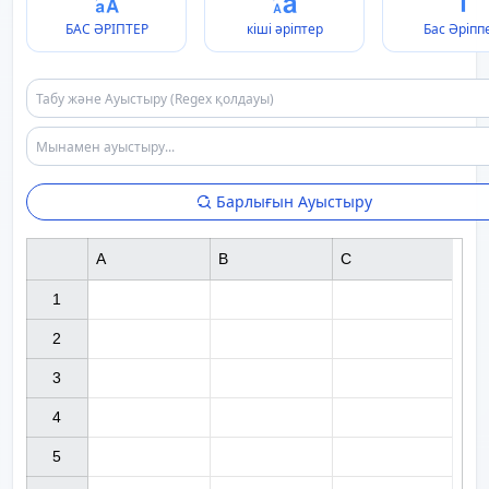
БАС ӘРІПТЕР
кіші әріптер
Бас Әріпп
Барлығын Ауыстыру
A
B
C
1

2

3

4

5
