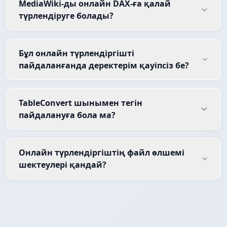
MediaWiki-ды онлайн DAX-ға қалай
түрлендіруге болады?
Бұл онлайн түрлендіргішті
пайдаланғанда деректерім қауіпсіз бе?
TableConvert шынымен тегін
пайдалануға бола ма?
Онлайн түрлендіргіштің файл өлшемі
шектеулері қандай?