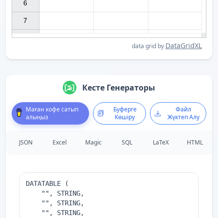
6

7

DataGridXL
data grid by
Кесте Генераторы
Маған кофе сатып
Буферге
Файл
алыңыз
Көшіру
Жүктеп Алу
JSON
Excel
Magic
SQL
LaTeX
HTML