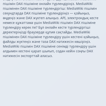
пішімін DAX пішіміне онлайн түрлендіріңіз. MediaWiki
пішімінен DAX пішіміне түрлендіргіш: MediaWiki пішімін
секундтарда DAX пішіміне түрлендіріңіз — қойыңыз,
өңдеңіз және DAX жүктеп алыңыз. API, электрондық кесте
немесе құжаттама үшін MediaWiki пішімін DAX пішіміне
түрлендіру керек пе? Бұл онлайн кесте түрлендіргіші
деректеріңізді браузерде құпия сақтайды. MediaWiki
пішімінен DAX пішіміне түрлендіру үшін кестені қойыңыз,
файлды жүктеңіз және таза DAX нәтижесін көшіріңіз.
MediaWiki пішімін DAX пішіміне сенімді түрлендіру үшін
алдымен кестені қарап шығып, содан кейін соңғы DAX
нәтижесін экспорттай аласыз.