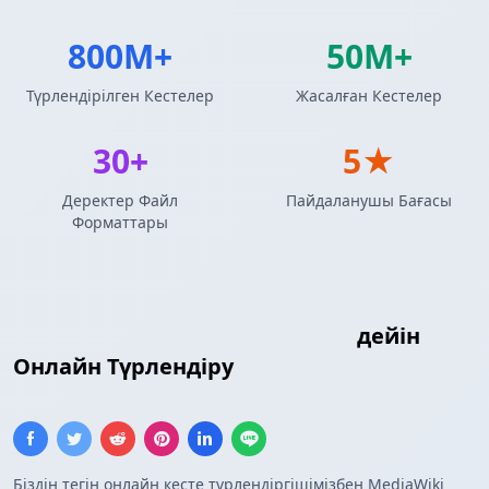
800M+
50M+
Түрлендірілген Кестелер
Жасалған Кестелер
30+
5★
Деректер Файл
Пайдаланушы Бағасы
Форматтары
MediaWiki Кестесі
DAX Кестесі
дейін
Онлайн Түрлендіру
Біздің тегін онлайн кесте түрлендіргішімізбен MediaWiki