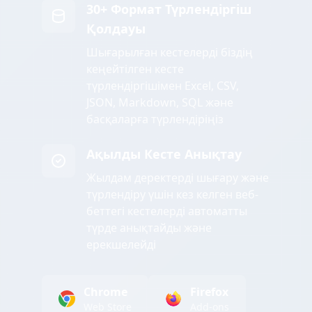
30+ Формат Түрлендіргіш
Қолдауы
Шығарылған кестелерді біздің
кеңейтілген кесте
түрлендіргішімен Excel, CSV,
JSON, Markdown, SQL және
басқаларға түрлендіріңіз
Ақылды Кесте Анықтау
Жылдам деректерді шығару және
түрлендіру үшін кез келген веб-
беттегі кестелерді автоматты
түрде анықтайды және
ерекшелейді
Chrome
Firefox
Web Store
Add-ons