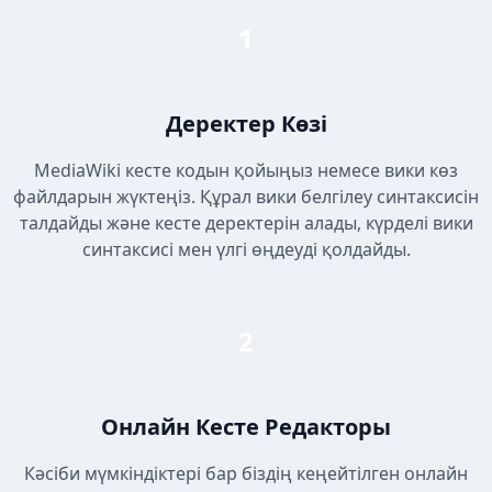
1
Деректер Көзі
MediaWiki кесте кодын қойыңыз немесе вики көз
файлдарын жүктеңіз. Құрал вики белгілеу синтаксисін
талдайды және кесте деректерін алады, күрделі вики
синтаксисі мен үлгі өңдеуді қолдайды.
2
Онлайн Кесте Редакторы
Кәсіби мүмкіндіктері бар біздің кеңейтілген онлайн