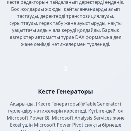
кесте редакторын пайдаланып деректерді өңдеңіз.
Бос жолдарды жоюды, қайталанғандарды алып
тастауды, деректерді транспозициялауды,
сұрыптауды, regex табу және ауыстыруды, нақты
уақыттағы алдын ала көруді қолдайды. Барлық
өзгерістер автоматты түрде DAX форматына дәл
және сенімді нәтижелермен түрленеді.
3
Кесте Генераторы
Ақырында, [Кесте Генераторы](#TableGenerator)
түрлендіру нәтижелерін көрсетеді. Күтілгендей, ол
Microsoft Power BI, Microsoft Analysis Services және
Excel үшін Microsoft Power Pivot сияқты бірнеше