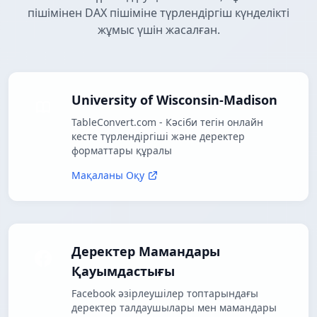
пішімінен DAX пішіміне түрлендіргіш күнделікті
жұмыс үшін жасалған.
University of Wisconsin-Madison
TableConvert.com - Кәсіби тегін онлайн
кесте түрлендіргіші және деректер
форматтары құралы
Мақаланы Оқу
Деректер Мамандары
Қауымдастығы
Facebook әзірлеушілер топтарындағы
деректер талдаушылары мен мамандары