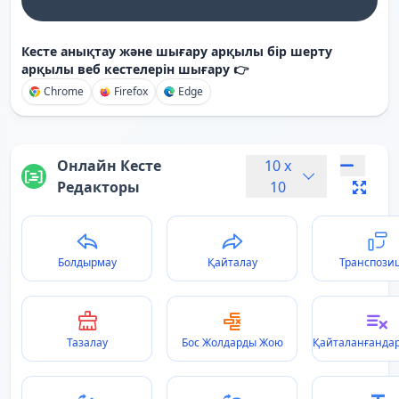
Кесте анықтау және шығару арқылы бір шерту
арқылы веб кестелерін шығару 👉
Chrome
Firefox
Edge
Онлайн Кесте
10
x
Редакторы
10
Болдырмау
Қайталау
Транспози
Тазалау
Бос Жолдарды Жою
Қайталанғанда