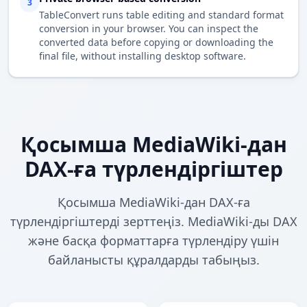
3
TableConvert runs table editing and standard format
conversion in your browser. You can inspect the
converted data before copying or downloading the
final file, without installing desktop software.
Қосымша MediaWiki-дан
DAX-ға түрлендіргіштер
Қосымша MediaWiki-дан DAX-ға
түрлендіргіштерді зерттеңіз. MediaWiki-ды DAX
және басқа форматтарға түрлендіру үшін
байланысты құралдарды табыңыз.