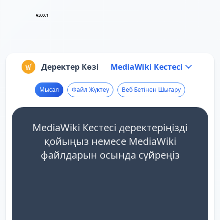
v3.0.1
Деректер Көзі
MediaWiki Кестесі
Мысал
Файл Жүктеу
Веб Бетінен Шығару
MediaWiki Кестесі деректеріңізді
қойыңыз немесе MediaWiki
файлдарын осында сүйреңіз