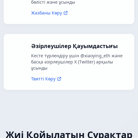
бөлісті және ұсынды
Жазбаны Көру
Әзірлеушілер Қауымдастығы
Кесте түрлендіру үшін @xiaoying_eth және
басқа әзірлеушілер X (Twitter) арқылы
ұсынды
Твитті Көру
Жиі Қойылатын Сұрақтар