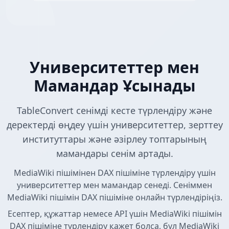
Университеттер мен
Мамандар Ұсынады
TableConvert сенімді кесте түрлендіру және
деректерді өңдеу үшін университеттер, зерттеу
институттары және әзірлеу топтарының
мамандары сенім артады.
MediaWiki пішімінен DAX пішіміне түрлендіру үшін
университеттер мен мамандар сенеді. Сеніммен
MediaWiki пішімін DAX пішіміне онлайн түрлендіріңіз.
Есептер, құжаттар немесе API үшін MediaWiki пішімін
DAX пішіміне түрлендіру қажет болса, бұл MediaWiki