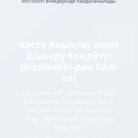
Microsoft өнімдерінде пайдаланылады.
Кесте Анықтау және
Шығару Кеңейтуі
(MediaWiki-дан DAX-
ға)
Кез келген веб-сайттан кестелерді
бір шертумен шығарыңыз. Excel,
CSV, JSON сияқты 30+ форматқа
лезде түрлендіріңіз - көшіру-қою
қажет емес.