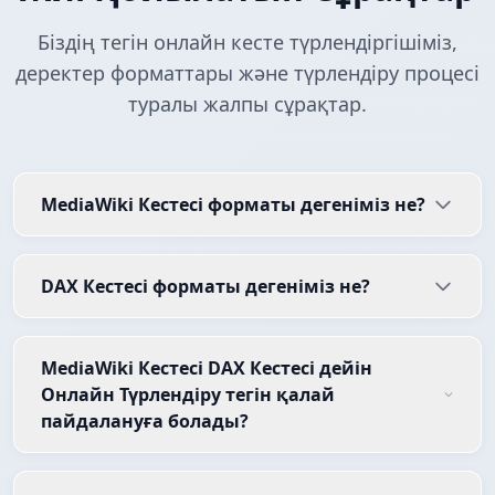
Біздің тегін онлайн кесте түрлендіргішіміз,
деректер форматтары және түрлендіру процесі
туралы жалпы сұрақтар.
MediaWiki Кестесі форматы дегеніміз не?
DAX Кестесі форматы дегеніміз не?
MediaWiki Кестесі DAX Кестесі дейін
Онлайн Түрлендіру тегін қалай
пайдалануға болады?