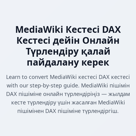
MediaWiki Кестесі DAX
Кестесі дейін Онлайн
Түрлендіру қалай
пайдалану керек
Learn to convert MediaWiki кестесі DAX кестесі
with our step-by-step guide. MediaWiki пішімін
DAX пішіміне онлайн түрлендіріңіз — жылдам
кесте түрлендіру үшін жасалған MediaWiki
пішімінен DAX пішіміне түрлендіргіш.