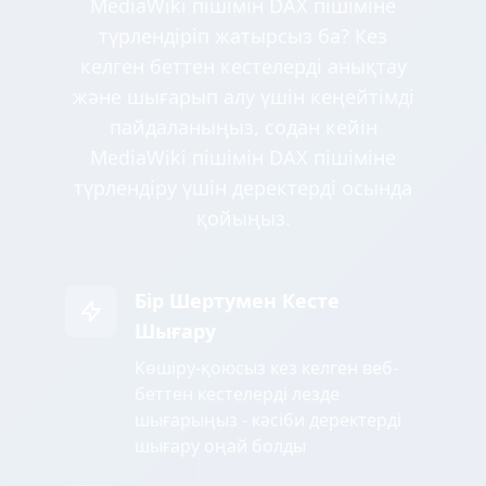
MediaWiki пішімін DAX пішіміне
түрлендіріп жатырсыз ба? Кез
келген беттен кестелерді анықтау
және шығарып алу үшін кеңейтімді
пайдаланыңыз, содан кейін
MediaWiki пішімін DAX пішіміне
түрлендіру үшін деректерді осында
қойыңыз.
Бір Шертумен Кесте
Шығару
Көшіру-қоюсыз кез келген веб-
беттен кестелерді лезде
шығарыңыз - кәсіби деректерді
шығару оңай болды