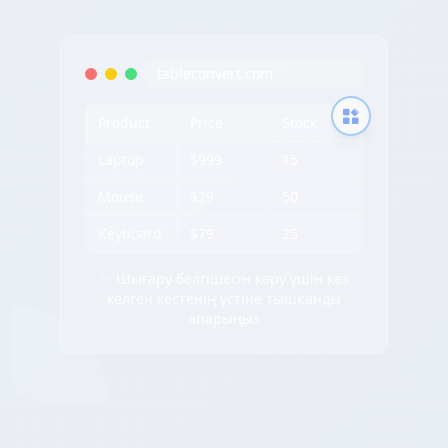
tableconvert.com
Product
Price
Stock
Laptop
$999
15
Mouse
$29
50
Keyboard
$79
25
✨ Шығару белгішесін көру үшін кез
келген кестенің үстіне тышқанды
апарыңыз