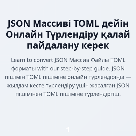
JSON Массиві TOML дейін
Онлайн Түрлендіру қалай
пайдалану керек
Learn to convert JSON Массив Файлы TOML
форматы with our step-by-step guide. JSON
пішімін TOML пішіміне онлайн түрлендіріңіз —
жылдам кесте түрлендіру үшін жасалған JSON
пішімінен TOML пішіміне түрлендіргіш.
1