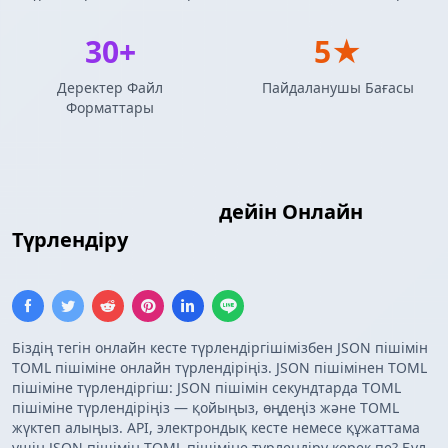
30+
5★
Деректер Файл
Пайдаланушы Бағасы
Форматтары
JSON Массиві
TOML
дейін Онлайн
Түрлендіру
Біздің тегін онлайн кесте түрлендіргішімізбен JSON пішімін
TOML пішіміне онлайн түрлендіріңіз. JSON пішімінен TOML
пішіміне түрлендіргіш: JSON пішімін секундтарда TOML
пішіміне түрлендіріңіз — қойыңыз, өңдеңіз және TOML
жүктеп алыңыз. API, электрондық кесте немесе құжаттама
үшін JSON пішімін TOML пішіміне түрлендіру керек пе? Бұл