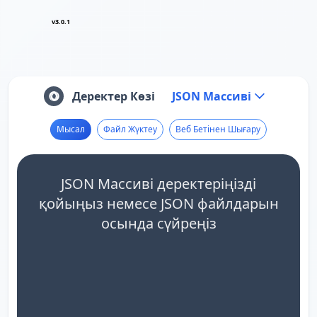
v3.0.1
Деректер Көзі
JSON Массиві
Мысал
Файл Жүктеу
Веб Бетінен Шығару
JSON Массиві деректеріңізді
қойыңыз немесе JSON файлдарын
осында сүйреңіз