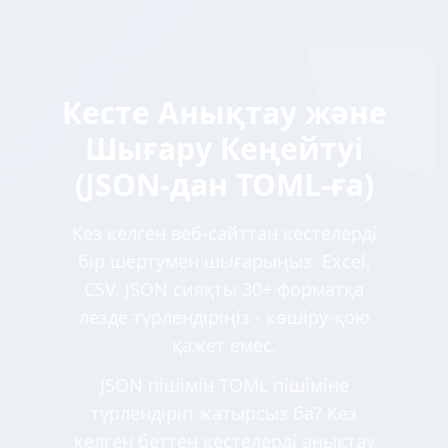
Кесте Анықтау және
Шығару Кеңейтуі
(JSON-дан TOML-ға)
Кез келген веб-сайттан кестелерді
бір шертумен шығарыңыз. Excel,
CSV, JSON сияқты 30+ форматқа
лезде түрлендіріңіз - көшіру-қою
қажет емес.
JSON пішімін TOML пішіміне
түрлендіріп жатырсыз ба? Кез
келген беттен кестелерді анықтау