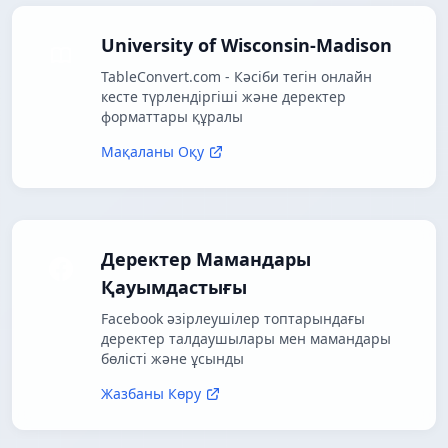
University of Wisconsin-Madison
TableConvert.com - Кәсіби тегін онлайн
кесте түрлендіргіші және деректер
форматтары құралы
Мақаланы Оқу
Деректер Мамандары
Қауымдастығы
Facebook әзірлеушілер топтарындағы
деректер талдаушылары мен мамандары
бөлісті және ұсынды
Жазбаны Көру