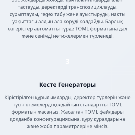
тастауды, деректерді транспозициялауды,
сұрыптауды, regex табу және ауыстыруды, нақты
уақыттағы алдын ала көруді қолдайды. Барлық
өзгерістер автоматты түрде TOML форматына дәл
және сенімді нәтижелермен түрленеді.
3
Кесте Генераторы
Кірістірілген құрылымдарды, деректер түрлерін және
түсініктемелерді қолдайтын стандартты TOML
форматын жасаңыз. Жасалған TOML файлдары
қолданба конфигурациясына, құру құралдарына
және жоба параметрлеріне мінсіз.