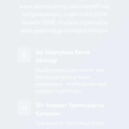
және шығарып алу үшін кеңейтімді
пайдаланыңыз, содан кейін JSON
пішімін TOML пішіміне түрлендіру
үшін деректерді осында қойыңыз.
Бір Шертумен Кесте
Шығару
Көшіру-қоюсыз кез келген веб-
беттен кестелерді лезде
шығарыңыз - кәсіби деректерді
шығару оңай болды
30+ Формат Түрлендіргіш
Қолдауы
Шығарылған кестелерді біздің