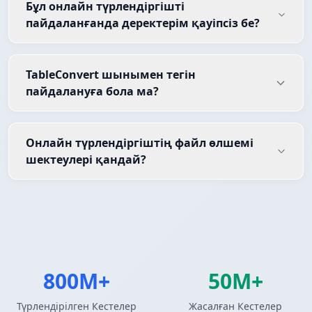
Бұл онлайн түрлендіргішті
пайдаланғанда деректерім қауіпсіз бе?
TableConvert шынымен тегін
пайдалануға бола ма?
Онлайн түрлендіргіштің файл өлшемі
шектеулері қандай?
800M+
50M+
Түрлендірілген Кестелер
Жасалған Кестелер