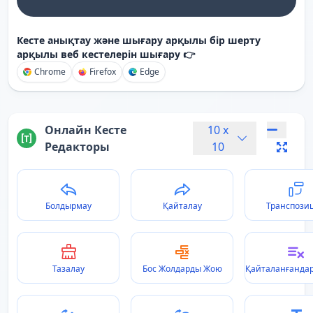
Кесте анықтау және шығару арқылы бір шерту
арқылы веб кестелерін шығару 👉
Chrome
Firefox
Edge
Онлайн Кесте
10
x
Редакторы
10
Болдырмау
Қайталау
Транспози
Тазалау
Бос Жолдарды Жою
Қайталанғанда