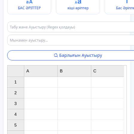
БАС ӘРІПТЕР
кіші әріптер
Бас Әріпп
Барлығын Ауыстыру
A
B
C
1

2

3

4

5
