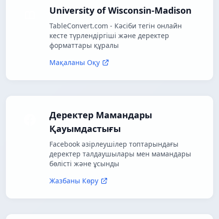
University of Wisconsin-Madison
TableConvert.com - Кәсіби тегін онлайн
кесте түрлендіргіші және деректер
форматтары құралы
Мақаланы Оқу
Деректер Мамандары
Қауымдастығы
Facebook әзірлеушілер топтарындағы
деректер талдаушылары мен мамандары
бөлісті және ұсынды
Жазбаны Көру