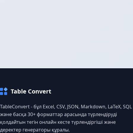
Table Convert
TableConvert - бұл Excel, CSV, JSON, Markdown, LaTeX, SQL
және басқа 30+ форматтар арасында түрлендіруді
қолдайтын тегін онлайн кесте түрлендіргіші және
деректер генераторы құралы.