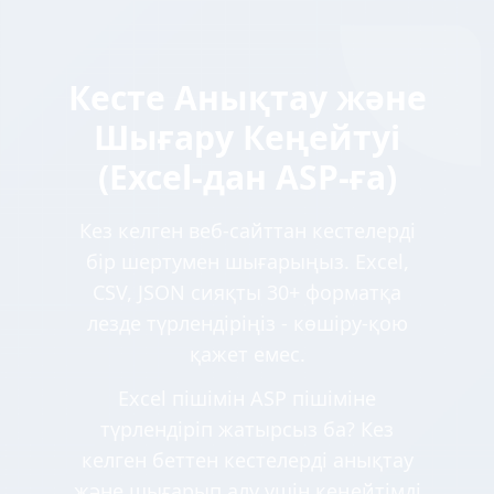
Кесте Анықтау және
Шығару Кеңейтуі
(Excel-дан ASP-ға)
Кез келген веб-сайттан кестелерді
бір шертумен шығарыңыз. Excel,
CSV, JSON сияқты 30+ форматқа
лезде түрлендіріңіз - көшіру-қою
қажет емес.
Excel пішімін ASP пішіміне
түрлендіріп жатырсыз ба? Кез
келген беттен кестелерді анықтау
және шығарып алу үшін кеңейтімді