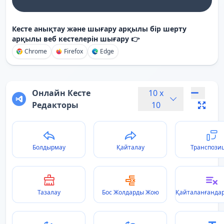
Кесте анықтау және шығару арқылы бір шерту
арқылы веб кестелерін шығару 👉
Chrome
Firefox
Edge
Онлайн Кесте
10
x
Редакторы
10
Болдырмау
Қайталау
Транспози
Тазалау
Бос Жолдарды Жою
Қайталанғанда