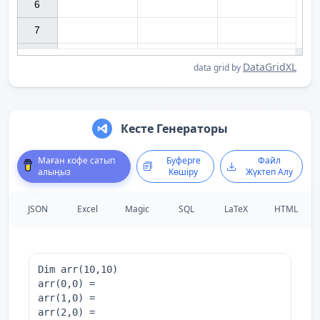
6

7

DataGridXL
data grid by
Кесте Генераторы
Маған кофе сатып
Буферге
Файл
алыңыз
Көшіру
Жүктеп Алу
JSON
Excel
Magic
SQL
LaTeX
HTML