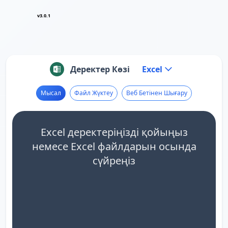
v3.0.1
Деректер Көзі
Excel
Мысал
Файл Жүктеу
Веб Бетінен Шығару
Excel деректеріңізді қойыңыз
немесе Excel файлдарын осында
сүйреңіз