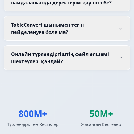
пайдаланғанда деректерім қауіпсіз бе?
TableConvert шынымен тегін
пайдалануға бола ма?
Онлайн түрлендіргіштің файл өлшемі
шектеулері қандай?
800M+
50M+
Түрлендірілген Кестелер
Жасалған Кестелер