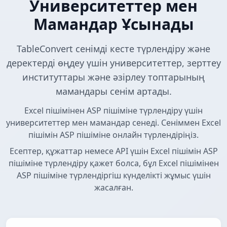
Университеттер мен
Мамандар Ұсынады
TableConvert сенімді кесте түрлендіру және
деректерді өңдеу үшін университеттер, зерттеу
институттары және әзірлеу топтарының
мамандары сенім артады.
Excel пішімінен ASP пішіміне түрлендіру үшін
университеттер мен мамандар сенеді. Сеніммен Excel
пішімін ASP пішіміне онлайн түрлендіріңіз.
Есептер, құжаттар немесе API үшін Excel пішімін ASP
пішіміне түрлендіру қажет болса, бұл Excel пішімінен
ASP пішіміне түрлендіргіш күнделікті жұмыс үшін
жасалған.