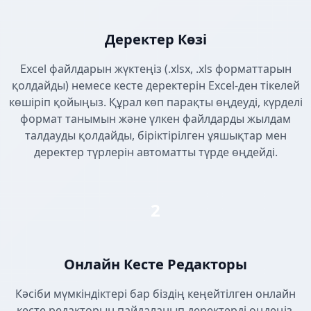
Деректер Көзі
Excel файлдарын жүктеңіз (.xlsx, .xls форматтарын
қолдайды) немесе кесте деректерін Excel-ден тікелей
көшіріп қойыңыз. Құрал көп парақты өңдеуді, күрделі
формат танымын және үлкен файлдарды жылдам
талдауды қолдайды, біріктірілген ұяшықтар мен
деректер түрлерін автоматты түрде өңдейді.
2
Онлайн Кесте Редакторы
Кәсіби мүмкіндіктері бар біздің кеңейтілген онлайн
кесте редакторын пайдаланып деректерді өңдеңіз.