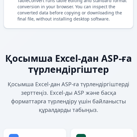
TableConvert runs table editing and standard format
conversion in your browser. You can inspect the
converted data before copying or downloading the
final file, without installing desktop software.
Қосымша Excel-дан ASP-ға
түрлендіргіштер
Қосымша Excel-дан ASP-ға түрлендіргіштерді
зерттеңіз. Excel-ды ASP және басқа
форматтарға түрлендіру үшін байланысты
құралдарды табыңыз.