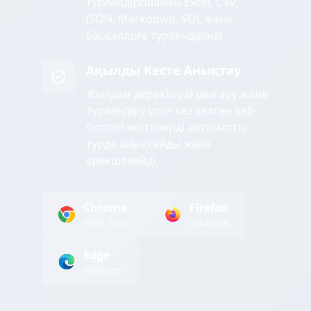
түрлендіргішімен Excel, CSV,
JSON, Markdown, SQL және
басқаларға түрлендіріңіз
Ақылды Кесте Анықтау
Жылдам деректерді шығару және
түрлендіру үшін кез келген веб-
беттегі кестелерді автоматты
түрде анықтайды және
ерекшелейді
Chrome
Firefox
Web Store
Add-ons
Edge
Add-ons