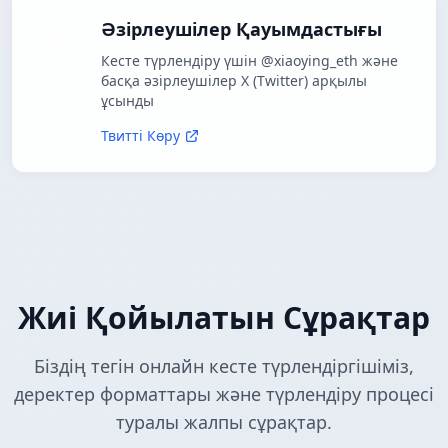
Әзірлеушілер Қауымдастығы
Кесте түрлендіру үшін @xiaoying_eth және
басқа әзірлеушілер X (Twitter) арқылы
ұсынды
Твитті Көру
Жиі Қойылатын Сұрақтар
Біздің тегін онлайн кесте түрлендіргішіміз,
деректер форматтары және түрлендіру процесі
туралы жалпы сұрақтар.