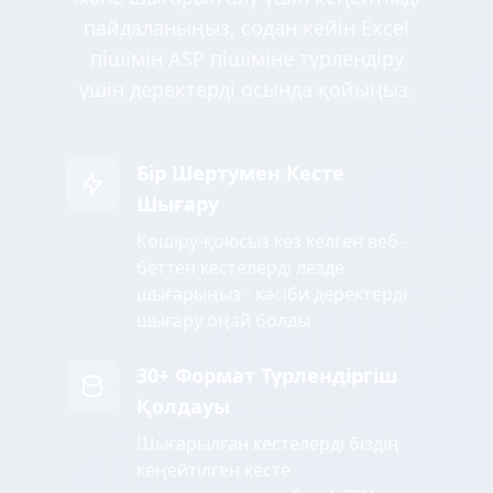
пайдаланыңыз, содан кейін Excel
пішімін ASP пішіміне түрлендіру
үшін деректерді осында қойыңыз.
Бір Шертумен Кесте
Шығару
Көшіру-қоюсыз кез келген веб-
беттен кестелерді лезде
шығарыңыз - кәсіби деректерді
шығару оңай болды
30+ Формат Түрлендіргіш
Қолдауы
Шығарылған кестелерді біздің
кеңейтілген кесте