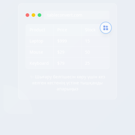
tableconvert.com
Product
Price
Stock
Laptop
$999
15
Mouse
$29
50
Keyboard
$79
25
✨ Шығару белгішесін көру үшін кез
келген кестенің үстіне тышқанды
апарыңыз