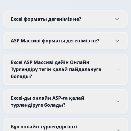
Excel форматы дегеніміз не?
ASP Массиві форматы дегеніміз не?
Excel ASP Массиві дейін Онлайн
Түрлендіру тегін қалай пайдалануға
болады?
Excel-ды онлайн ASP-ға қалай
түрлендіруге болады?
Бұл онлайн түрлендіргішті