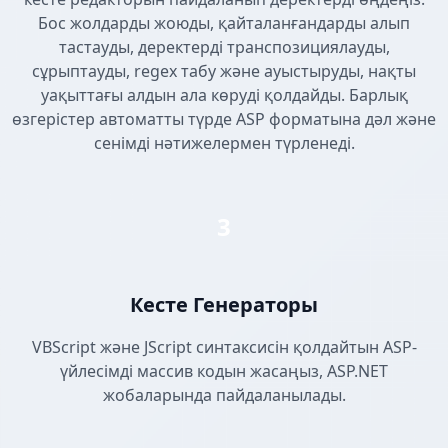
Бос жолдарды жоюды, қайталанғандарды алып
тастауды, деректерді транспозициялауды,
сұрыптауды, regex табу және ауыстыруды, нақты
уақыттағы алдын ала көруді қолдайды. Барлық
өзгерістер автоматты түрде ASP форматына дәл және
сенімді нәтижелермен түрленеді.
3
Кесте Генераторы
VBScript және JScript синтаксисін қолдайтын ASP-
үйлесімді массив кодын жасаңыз, ASP.NET
жобаларында пайдаланылады.