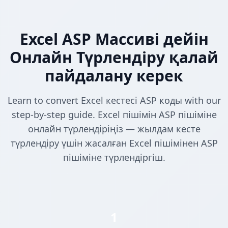
Excel ASP Массиві дейін
Онлайн Түрлендіру қалай
пайдалану керек
Learn to convert Excel кестесі ASP коды with our
step-by-step guide. Excel пішімін ASP пішіміне
онлайн түрлендіріңіз — жылдам кесте
түрлендіру үшін жасалған Excel пішімінен ASP
пішіміне түрлендіргіш.
1