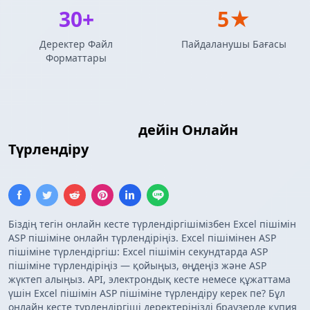
30+
5★
Деректер Файл
Пайдаланушы Бағасы
Форматтары
Excel
ASP Массиві
дейін Онлайн
Түрлендіру
Біздің тегін онлайн кесте түрлендіргішімізбен Excel пішімін
ASP пішіміне онлайн түрлендіріңіз. Excel пішімінен ASP
пішіміне түрлендіргіш: Excel пішімін секундтарда ASP
пішіміне түрлендіріңіз — қойыңыз, өңдеңіз және ASP
жүктеп алыңыз. API, электрондық кесте немесе құжаттама
үшін Excel пішімін ASP пішіміне түрлендіру керек пе? Бұл
онлайн кесте түрлендіргіші деректеріңізді браузерде құпия