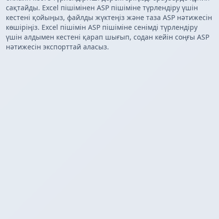
сақтайды. Excel пішімінен ASP пішіміне түрлендіру үшін
кестені қойыңыз, файлды жүктеңіз және таза ASP нәтижесін
көшіріңіз. Excel пішімін ASP пішіміне сенімді түрлендіру
үшін алдымен кестені қарап шығып, содан кейін соңғы ASP
нәтижесін экспорттай аласыз.