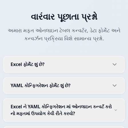
વારંવાર પૂછાતા પ્રશ્નો
અમારા મફત ઓનલાઇન ટેબલ કન્વર્ટર, ડેટા ફોર્મેટ અને
કન્વર્ઝન પ્રક્રિયા વિશે સામાન્ય પ્રશ્નો.
Excel ફોર્મેટ શું છે?
YAML કોન્ફિગરેશન ફોર્મેટ શું છે?
Excel ને YAML કોન્ફિગરેશન માં ઓનલાઇન કન્વર્ટ કરો
નો મફતમાં ઉપયોગ કેવી રીતે કરવો?