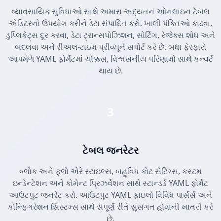
વ્યાવસાયિક સુવિધાઓ સાથે અમારા અદ્યતન ઓનલાઇન ટેબલ
એડિટરનો ઉપયોગ કરીને ડેટા સંપાદિત કરો. ખાલી પંક્તિઓ કાઢવા,
ડુપ્લિકેટ્સ દૂર કરવા, ડેટા ટ્રાન્સપોઝિશન, સોર્ટિંગ, રેજેક્સ શોધ અને
બદલવા અને રીઅલ-ટાઇમ પ્રીવ્યૂને સપોર્ટ કરે છે. બધા ફેરફારો
આપમેળે YAML ફોર્મેટમાં ચોક્કસ, વિશ્વસનીય પરિણામો સાથે કન્વર્ટ
થાય છે.
3
ટેબલ જનરેટર
બ્લોક અને ફ્લો એરે સ્ટાઇલ્સ, બહુવિધ કોટ સેટિંગ્સ, કસ્ટમ
ઇન્ડેન્ટેશન અને કોમેન્ટ પ્રિઝર્વેશન સાથે સ્ટાન્ડર્ડ YAML ફોર્મેટ
આઉટપુટ જનરેટ કરો. આઉટપુટ YAML ફાઇલો વિવિધ પાર્સર્સ અને
કોન્ફિગરેશન સિસ્ટમ્સ સાથે સંપૂર્ણ રીતે સુસંગત હોવાની ખાતરી કરે
છે.