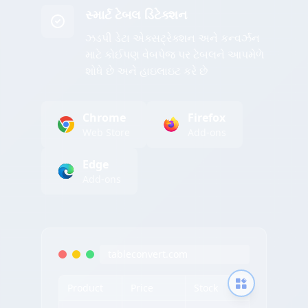
સ્માર્ટ ટેબલ ડિટેક્શન
ઝડપી ડેટા એક્સટ્રેક્શન અને કન્વર્ઝન
માટે કોઈપણ વેબપેજ પર ટેબલને આપમેળે
શોધે છે અને હાઇલાઇટ કરે છે
Chrome
Firefox
Web Store
Add-ons
Edge
Add-ons
tableconvert.com
Product
Price
Stock