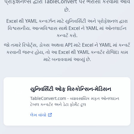
પ્રોફેશનલ્સ દ્વારા TableConvert પર ભરોસો કરવામાં આવે
છે.
Excel થી YAML કન્વર્ઝન માટે યુનિવર્સિટી અને પ્રોફેશનલ દ્વારા
વિશ્વસનીય. આત્મવિશ્વાસ સાથે Excel ને YAML માં ઓનલાઈન
કન્વર્ટ કરો.
જો તમારે રિપોર્ટ્સ, ડોક્સ અથવા API માટે Excel ને YAML માં કન્વર્ટ
કરવાની જરૂર હોય, તો આ Excel થી YAML કન્વર્ટર રોજિંદા કામ
માટે બનાવવામાં આવ્યું છે.
યુનિવર્સિટી ઓફ વિસ્કોન્સિન-મેડિસન
TableConvert.com - વ્યાવસાયિક મફત ઓનલાઇન
ટેબલ કન્વર્ટર અને ડેટા ફોર્મેટ ટૂલ
લેખ વાંચો