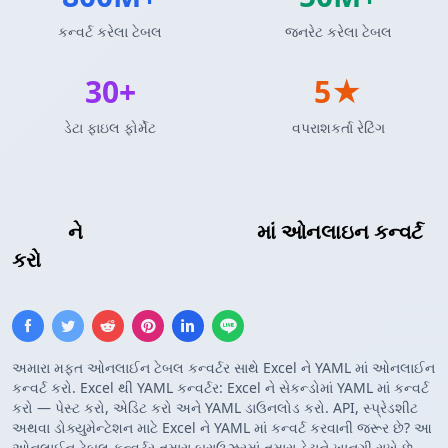
કન્વર્ટ કરેલા ટેબલ
જનરેટ કરેલા ટેબલ
30+
5★
ડેટા ફાઇલ ફોર્મેટ
વપરાશકર્તા રેટિંગ
Excel
ને
YAML કોન્ફિગરેશન
માં ઓનલાઇન કન્વર્ટ
કરો
અમારા મફત ઓનલાઈન ટેબલ કન્વર્ટર સાથે Excel ને YAML માં ઓનલાઈન
કન્વર્ટ કરો. Excel થી YAML કન્વર્ટર: Excel ને સેકન્ડોમાં YAML માં કન્વર્ટ
કરો — પેસ્ટ કરો, એડિટ કરો અને YAML ડાઉનલોડ કરો. API, સ્પ્રેડશીટ
અથવા ડોક્યુમેન્ટેશન માટે Excel ને YAML માં કન્વર્ટ કરવાની જરૂર છે? આ
ઓનલાઈન ટેબલ કન્વર્ટર તમારા બ્રાઉઝરમાં તમારા ડેટાને ખાનગી રાખે છે.