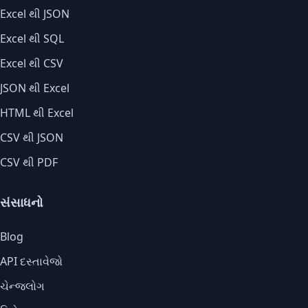
Excel થી JSON
Excel થી SQL
Excel થી CSV
JSON થી Excel
HTML થી Excel
CSV થી JSON
CSV થી PDF
સંસાધનો
Blog
API દસ્તાવેજો
ચેન્જલોગ