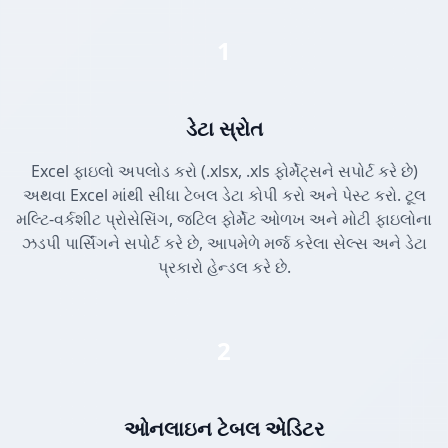
1
ડેટા સ્રોત
Excel ફાઇલો અપલોડ કરો (.xlsx, .xls ફોર્મેટ્સને સપોર્ટ કરે છે)
અથવા Excel માંથી સીધા ટેબલ ડેટા કોપી કરો અને પેસ્ટ કરો. ટૂલ
મલ્ટિ-વર્કશીટ પ્રોસેસિંગ, જટિલ ફોર્મેટ ઓળખ અને મોટી ફાઇલોના
ઝડપી પાર્સિંગને સપોર્ટ કરે છે, આપમેળે મર્જ કરેલા સેલ્સ અને ડેટા
પ્રકારો હેન્ડલ કરે છે.
2
ઓનલાઇન ટેબલ એડિટર