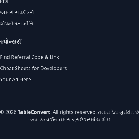
વિશે
અમારો સંપર્ક કરો
ગોપનીયતા નીતિ
સ્પોન્સર્સ
Find Referral Code & Link
Cheat Sheets for Developers
Your Ad Here
© 2026
TableConvert
. All rights reserved. તમારો ડેટા સુરક્ષિત છે
- બધા કન્વર્ઝન તમારા બ્રાઉઝરમાં ચાલે છે.