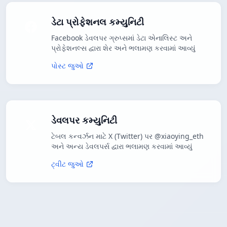
ડેટા પ્રોફેશનલ કમ્યુનિટી
Facebook ડેવલપર ગ્રુપ્સમાં ડેટા એનાલિસ્ટ અને
પ્રોફેશનલ્સ દ્વારા શેર અને ભલામણ કરવામાં આવ્યું
પોસ્ટ જુઓ
ડેવલપર કમ્યુનિટી
ટેબલ કન્વર્ઝન માટે X (Twitter) પર @xiaoying_eth
અને અન્ય ડેવલપર્સ દ્વારા ભલામણ કરવામાં આવ્યું
ટ્વીટ જુઓ