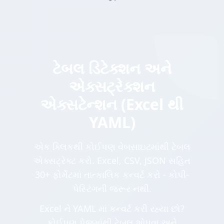
ટેબલ ડિટેક્શન અને
એક્સટ્રેક્શન
એક્સટેન્શન (Excel થી
YAML)
એક ક્લિકથી કોઈપણ વેબસાઇટમાંથી ટેબલ
એક્સટ્રેક્ટ કરો. Excel, CSV, JSON સહિત
30+ ફોર્મેટમાં તાત્કાલિક કન્વર્ટ કરો - કોપી-
પેસ્ટિંગની જરૂર નથી.
Excel ને YAML માં કન્વર્ટ કરી રહ્યા છો?
કોઈપણ પેજમાંથી ટેબલ શોધવા અને