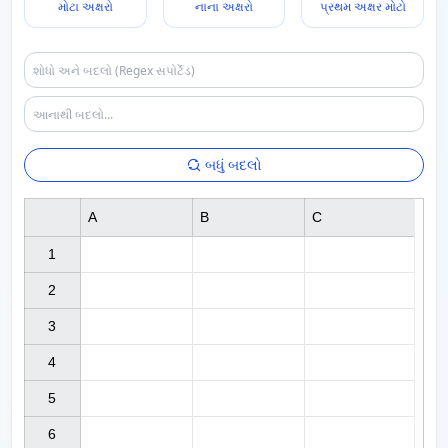
મોટા અક્ષરો
નાના અક્ષરો
પ્રથમ અક્ષર મોટો
બધું બદલો
A
B
C
1

2

3

4

5

6
