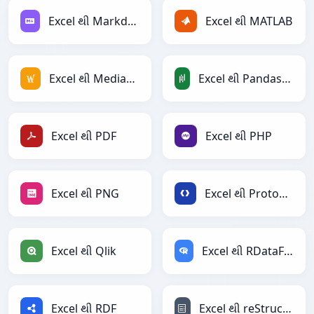
Excel થી Markdown
Excel થી MATLAB
Excel થી MediaWiki
Excel થી PandasDataFrame
Excel થી PDF
Excel થી PHP
Excel થી PNG
Excel થી Protobuf
Excel થી Qlik
Excel થી RDataFrame
Excel થી RDF
Excel થી reStructuredText