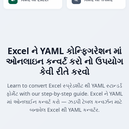
Excel ને YAML કોન્ફિગરેશન માં
ઓનલાઇન કન્વર્ટ કરો નો ઉપયોગ
કેવી રીતે કરવો
Learn to convert Excel સ્પ્રેડશીટ થી YAML સ્ટાન્ડર્ડ
ફોર્મેટ with our step-by-step guide. Excel ને YAML
માં ઓનલાઈન કન્વર્ટ કરો — ઝડપી ટેબલ કન્વર્ઝન માટે
બનાવેલ Excel થી YAML કન્વર્ટર.