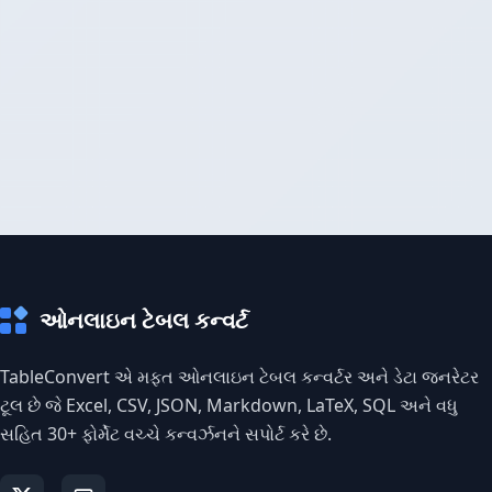
ઓનલાઇન ટેબલ કન્વર્ટ
TableConvert એ મફત ઓનલાઇન ટેબલ કન્વર્ટર અને ડેટા જનરેટર
ટૂલ છે જે Excel, CSV, JSON, Markdown, LaTeX, SQL અને વધુ
સહિત 30+ ફોર્મેટ વચ્ચે કન્વર્ઝનને સપોર્ટ કરે છે.