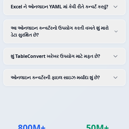
Excel ને ઓનલાઇન YAML માં કેવી રીતે કન્વર્ટ કરવું?
આ ઓનલાઇન કન્વર્ટરનો ઉપયોગ કરતી વખતે શું મારો
ડેટા સુરક્ષિત છે?
શું TableConvert ખરેખર ઉપયોગ માટે મફત છે?
ઓનલાઇન કન્વર્ટરની ફાઇલ સાઇઝ મર્યાદા શું છે?
800M+
50M+