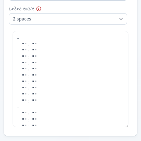
ઇન્ડેન્ટ સાઇઝ