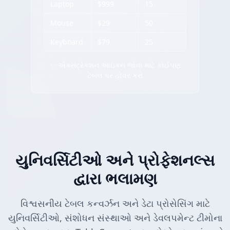
Laptop
$999
15
Mouse
$29
50
Keyboard
$79
25
✨ એક્સટ્રેક્શન આઇકન જોવા માટે કોઈપણ
ટેબલ પર હોવર કરો
યુનિવર્સિટીઓ અને પ્રોફેશનલ્સ
દ્વારા ભલામણ
વિશ્વસનીય ટેબલ કન્વર્ઝન અને ડેટા પ્રોસેસિંગ માટે
યુનિવર્સિટીઓ, સંશોધન સંસ્થાઓ અને ડેવલપમેન્ટ ટીમોના