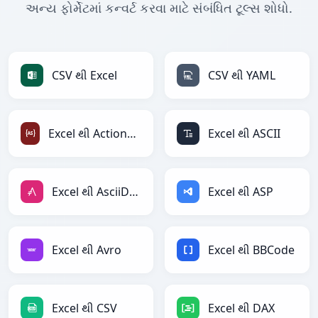
અન્ય ફોર્મેટમાં કન્વર્ટ કરવા માટે સંબંધિત ટૂલ્સ શોધો.
CSV થી Excel
CSV થી YAML
Excel થી ActionScript
Excel થી ASCII
Excel થી AsciiDoc
Excel થી ASP
Excel થી Avro
Excel થી BBCode
Excel થી CSV
Excel થી DAX