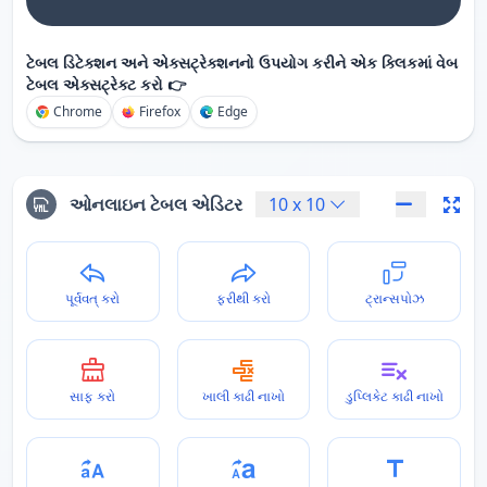
ટેબલ ડિટેક્શન અને એક્સટ્રેક્શનનો ઉપયોગ કરીને એક ક્લિકમાં વેબ
ટેબલ એક્સટ્રેક્ટ કરો 👉
Chrome
Firefox
Edge
ઓનલાઇન ટેબલ એડિટર
10
x
10
પૂર્વવત્ કરો
ફરીથી કરો
ટ્રાન્સપોઝ
સાફ કરો
ખાલી કાઢી નાખો
ડુપ્લિકેટ કાઢી નાખો