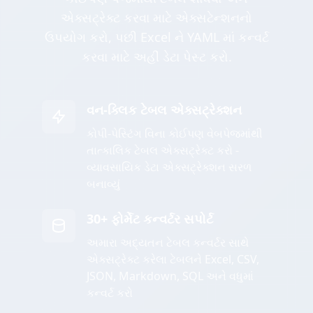
એક્સટ્રેક્ટ કરવા માટે એક્સટેન્શનનો
ઉપયોગ કરો, પછી Excel ને YAML માં કન્વર્ટ
કરવા માટે અહીં ડેટા પેસ્ટ કરો.
વન-ક્લિક ટેબલ એક્સટ્રેક્શન
કોપી-પેસ્ટિંગ વિના કોઈપણ વેબપેજમાંથી
તાત્કાલિક ટેબલ એક્સટ્રેક્ટ કરો -
વ્યાવસાયિક ડેટા એક્સટ્રેક્શન સરળ
બનાવ્યું
30+ ફોર્મેટ કન્વર્ટર સપોર્ટ
અમારા અદ્યતન ટેબલ કન્વર્ટર સાથે
એક્સટ્રેક્ટ કરેલા ટેબલને Excel, CSV,
JSON, Markdown, SQL અને વધુમાં
કન્વર્ટ કરો