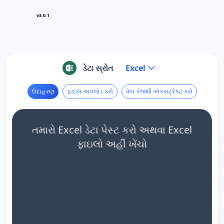
v3.0.1
ડેટા સ્રોત
Excel
ઉદાહરણ
ફાઇલ અપલોડ કરો
વેબ પેજથી એક્સટ્રેક્ટ કરો
તમારો Excel ડેટા પેસ્ટ કરો અથવા Excel
ફાઇલો અહીં ખેંચો