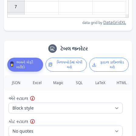
7

DataGridXL
data grid by
ટેબલ જનરેટર
અમને કોફી
ક્લિપબોર્ડમાં કોપી
ફાઇલ ડાઉનલોડ
ખરીદો
કરો
કરો
JSON
Excel
Magic
SQL
LaTeX
HTML
એરે સ્ટાઇલ
કોટ સ્ટાઇલ