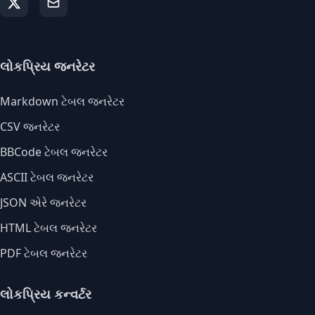
લોકપ્રિય જનરેટર
Markdown ટેબલ જનરેટર
CSV જનરેટર
BBCode ટેબલ જનરેટર
ASCII ટેબલ જનરેટર
JSON એરે જનરેટર
HTML ટેબલ જનરેટર
PDF ટેબલ જનરેટર
લોકપ્રિય કન્વર્ટર