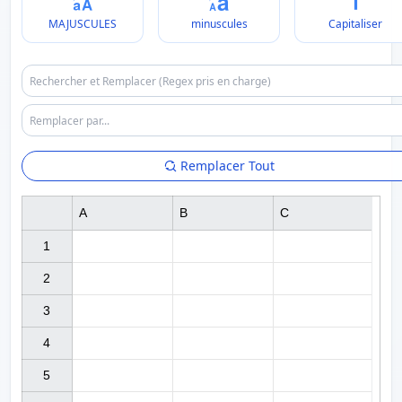
MAJUSCULES
minuscules
Capitaliser
Remplacer Tout
A
B
C
1

2

3

4

5
