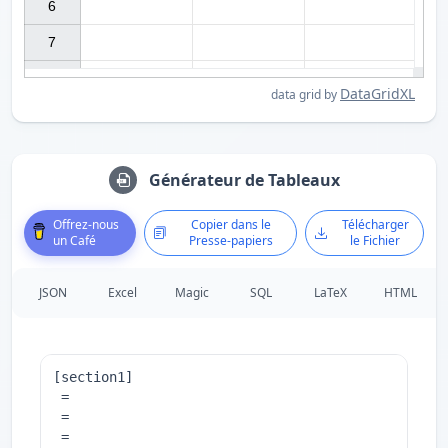
6

7

DataGridXL
data grid by
Générateur de Tableaux
Offrez-nous
Copier dans le
Télécharger
un Café
Presse-papiers
le Fichier
JSON
Excel
Magic
SQL
LaTeX
HTML