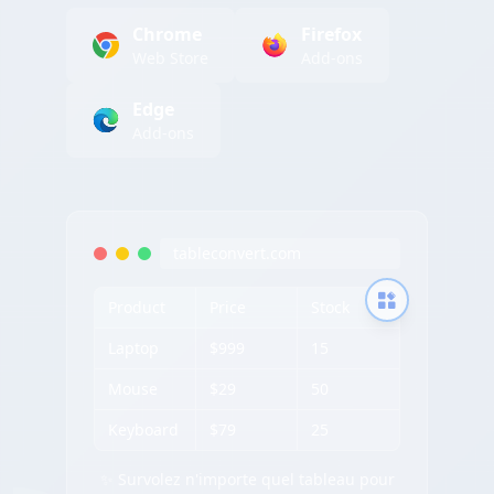
Chrome
Firefox
Web Store
Add-ons
Edge
Add-ons
tableconvert.com
Product
Price
Stock
Laptop
$999
15
Mouse
$29
50
Keyboard
$79
25
✨ Survolez n'importe quel tableau pour