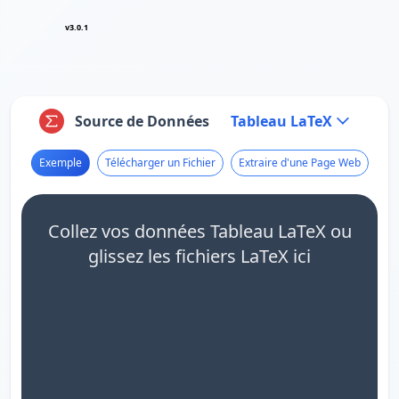
v3.0.1
Source de Données
Tableau LaTeX
Exemple
Télécharger un Fichier
Extraire d'une Page Web
Collez vos données Tableau LaTeX ou
glissez les fichiers LaTeX ici