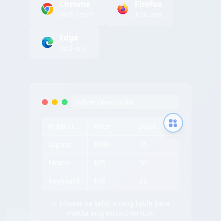
Chrome
Firefox
Web Store
Add-ons
Edge
Add-ons
tableconvert.com
Product
Price
Stock
Laptop
$999
15
Mouse
$29
50
Keyboard
$79
25
✨ I-hover sa kahit anong table para
makita ang extraction icon