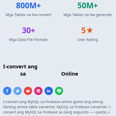
800M+
50M+
Mga Tables na Na-convert
Mga Tables na Na-generate
30+
5★
Mga Data File Formats
User Rating
I-convert ang
Mga Resulta ng MySQL
Query
sa
Firebase List
Online
I-convert ang MySQL sa Firebase online gamit ang aming
libreng online table converter. MySQL sa Firebase converter: i-
convert ang MySQL sa Firebase sa ilang segundo — i-paste, i-