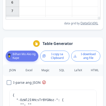
6

7

DataGridXL
data grid by
Table Generator
Bilhan Mo Ako ng
I-copy sa
I-download
Kape
Clipboard
ang File
JSON
Excel
Magic
SQL
LaTeX
HTML
I-parse ang JSON