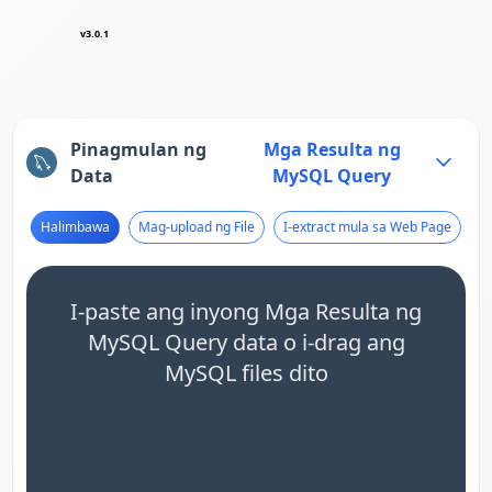
v3.0.1
Pinagmulan ng
Mga Resulta ng
Data
MySQL Query
Halimbawa
Mag-upload ng File
I-extract mula sa Web Page
I-paste ang inyong Mga Resulta ng
MySQL Query data o i-drag ang
MySQL files dito