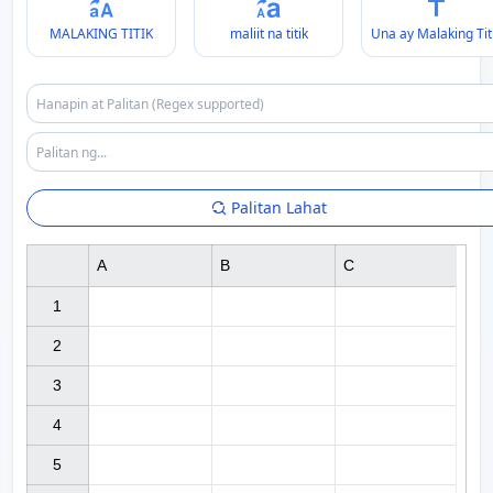
MALAKING TITIK
maliit na titik
Una ay Malaking Tit
Palitan Lahat
A
B
C
1

2

3

4

5
