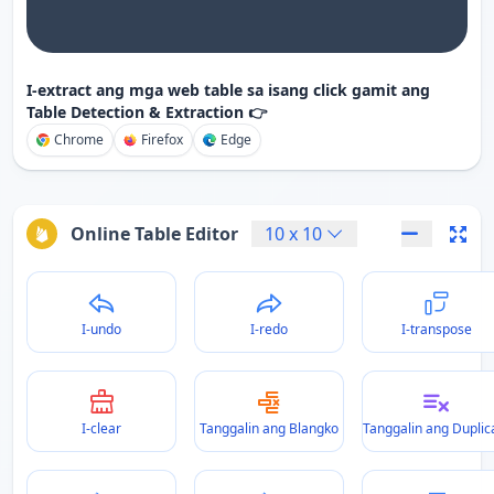
I-extract ang mga web table sa isang click gamit ang
Table Detection & Extraction 👉
Chrome
Firefox
Edge
Online Table Editor
10
x
10
I-undo
I-redo
I-transpose
I-clear
Tanggalin ang Blangko
Tanggalin ang Duplic