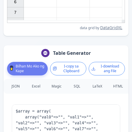
6

7

DataGridXL
data grid by
Table Generator
Bilhan Mo Ako ng
I-copy sa
I-download
Kape
Clipboard
ang File
JSON
Excel
Magic
SQL
LaTeX
HTML