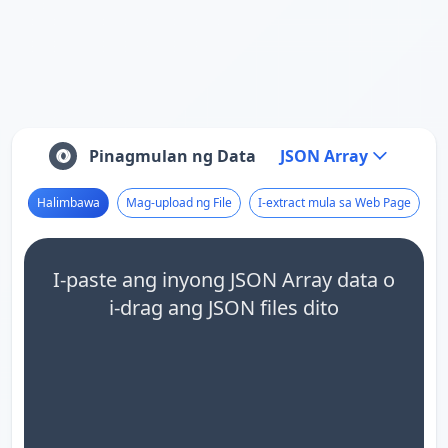
Pinagmulan ng Data
JSON Array
Halimbawa
Mag-upload ng File
I-extract mula sa Web Page
I-paste ang inyong JSON Array data o
i-drag ang JSON files dito