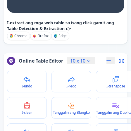
I-extract ang mga web table sa isang click gamit ang
Table Detection & Extraction 👉
Chrome
Firefox
Edge
Online Table Editor
10
x
10
I-undo
I-redo
I-transpose
I-clear
Tanggalin ang Blangko
Tanggalin ang Duplic