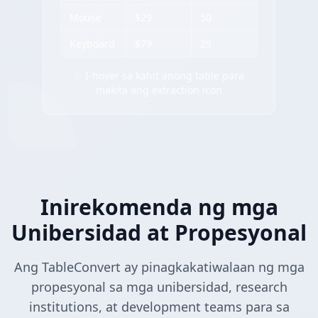
Mouse
$29
50
Keyboard
$79
25
✨ I-hover sa kahit anong table para
makita ang extraction icon
Inirekomenda ng mga
Unibersidad at Propesyonal
Ang TableConvert ay pinagkakatiwalaan ng mga
propesyonal sa mga unibersidad, research
institutions, at development teams para sa