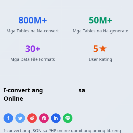
800M+
50M+
Mga Tables na Na-convert
Mga Tables na Na-generate
30+
5★
Mga Data File Formats
User Rating
I-convert ang
JSON Array
sa
PHP Array
Online
I-convert ang JSON sa PHP online gamit ang aming libreng