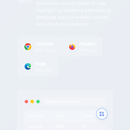
Automatic na nag-detect at nag-
highlight ng tables sa kahit anong
webpage para sa mabilis na data
extraction at conversion
Chrome
Firefox
Web Store
Add-ons
Edge
Add-ons
tableconvert.com
Product
Price
Stock
Laptop
$999
15