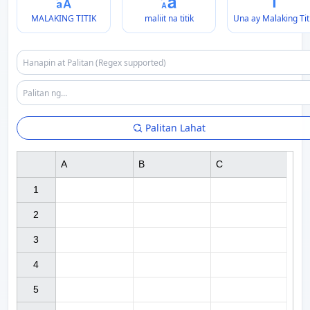
MALAKING TITIK
maliit na titik
Una ay Malaking Tit
Palitan Lahat
A
B
C
1

2

3

4

5
