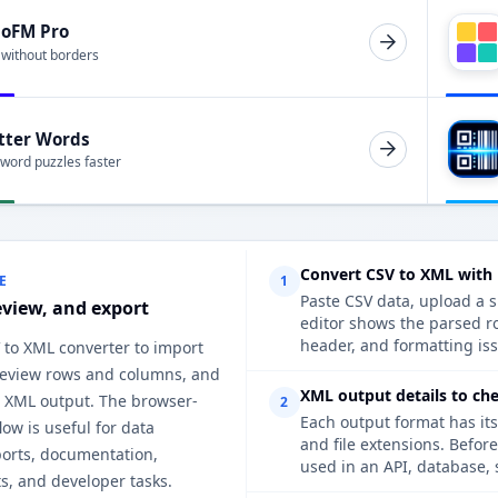
ioFM Pro
 without borders
tter Words
 word puzzles faster
Convert CSV to XML with
E
1
Paste CSV data, upload a s
eview, and export
editor shows the parsed r
header, and formatting iss
 to XML converter to import
 review rows and columns, and
XML output details to ch
n XML output. The browser-
2
Each output format has its
ow is useful for data
and file extensions. Befor
ports, documentation,
used in an API, database, 
s, and developer tasks.