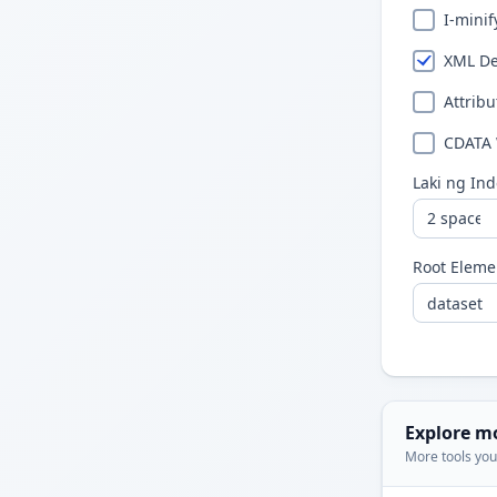
I-mini
XML De
Attrib
CDATA
Laki ng In
Root Eleme
Explore m
More tools you'