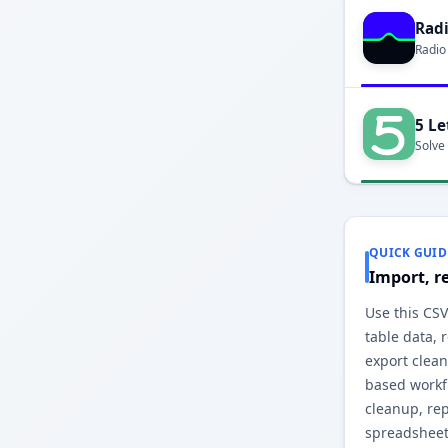
Rad
Radio
5 Le
Solve
QUICK GUID
Import, r
Use this CSV
table data,
export clea
based workfl
cleanup, re
spreadsheet