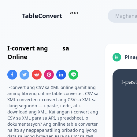
v3.0.1
TableConvert
I-convert ang
CSV
sa
XML
Online
Pina
I-pas
I-convert ang CSV sa XML online gamit ang
aming libreng online table converter. CSV sa
XML converter: i-convert ang CSV sa XML sa
ilang segundo — i-paste, i-edit, at i-
download ang XML. Kailangan i-convert ang
CSV sa XML para sa API, spreadsheet, o
dokumentasyon? Ang online table converter
na ito ay nagpapanatiling pribado ng iyong
data sa iyong browser. Para sa CSV sa XML