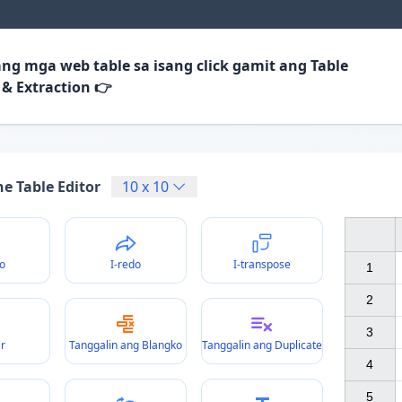
 ang mga web table sa isang click gamit ang Table
 & Extraction 👉
e Table Editor
10
x
10
o
I-redo
I-transpose
1

2

3

ar
Tanggalin ang Blangko
Tanggalin ang Duplicate
4

5
