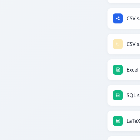
CSV s
CSV s
Excel
SQL s
LaTeX