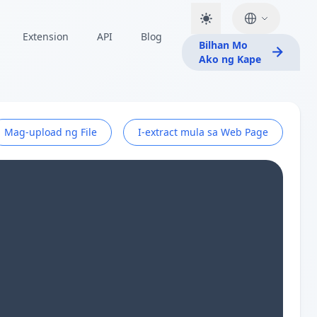
Extension
API
Blog
Bilhan Mo
Ako ng Kape
Mag-upload ng File
I-extract mula sa Web Page