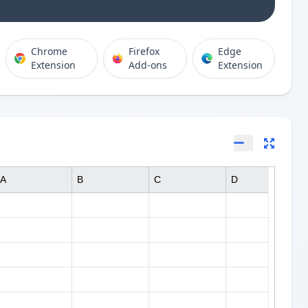
Chrome
Firefox
Edge
Extension
Add-ons
Extension
A
B
C
D