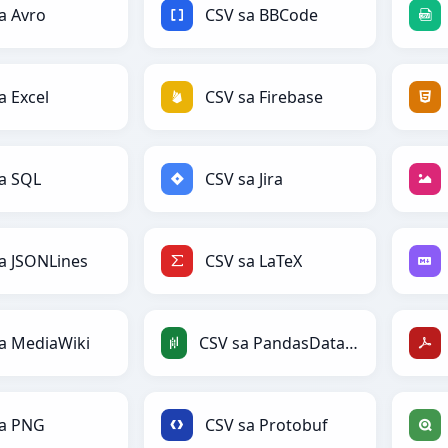
a Avro
CSV sa BBCode
a Excel
CSV sa Firebase
a SQL
CSV sa Jira
a JSONLines
CSV sa LaTeX
a MediaWiki
CSV sa PandasDataFrame
sa PNG
CSV sa Protobuf