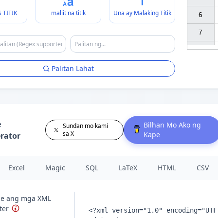
 TITIK
maliit na titik
Una ay Malaking Titik
6

7

Palitan Lahat
e
Bilhan Mo Ako ng
Sundan mo kami
sa X
Kape
rator
Excel
Magic
SQL
LaTeX
HTML
CSV
pe ang mga XML
ter