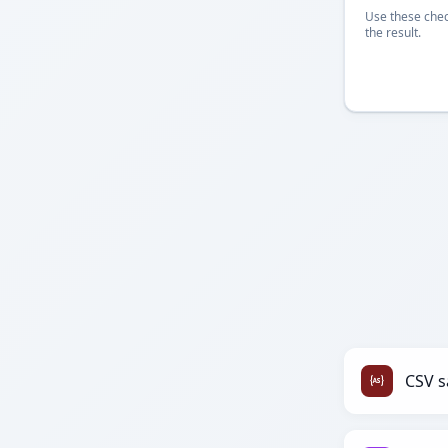
Use these chec
the result.
CSV s