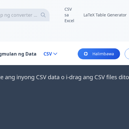
CSV
sa
LaTeX Table Generator
Excel
gmulan ng Data
CSV
Halimbawa
te ang inyong CSV data o i-drag ang CSV files dito