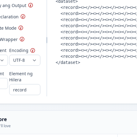
fy ang Output
claration
ute Mode
 Wrapper
dent
Encoding
nt
Element ng
Hilera
ore
ll love