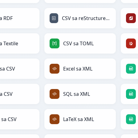
a RDF
CSV sa reStructuredText
a Textile
CSV sa TOML
 sa CSV
Excel sa XML
a CSV
SQL sa XML
 sa CSV
LaTeX sa XML