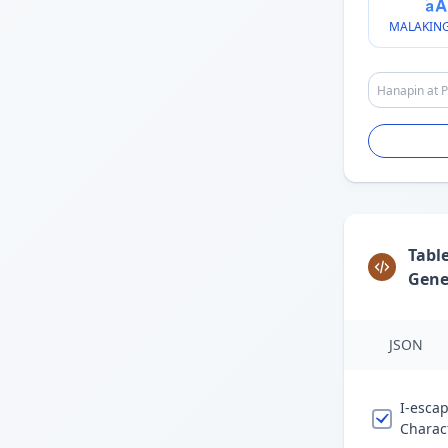
MALAKING
Tabl
Gene
JSON
I-esca
Charac