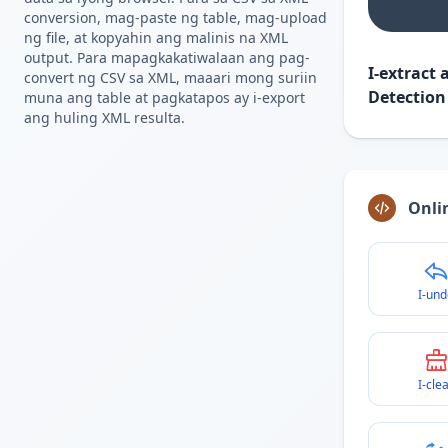
conversion, mag-paste ng table, mag-upload
ng file, at kopyahin ang malinis na XML
output. Para mapagkakatiwalaan ang pag-
I-extract
convert ng CSV sa XML, maaari mong suriin
Detection
muna ang table at pagkatapos ay i-export
ang huling XML resulta.
Onlin
I-und
I-cle