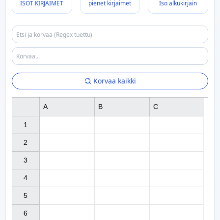
ISOT KIRJAIMET
pienet kirjaimet
Iso alkukirjain
Korvaa kaikki
A
B
C
1

2

3

4

5

6
