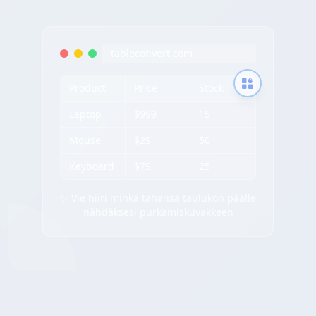
tableconvert.com
Product
Price
Stock
Laptop
$999
15
Mouse
$29
50
Keyboard
$79
25
✨ Vie hiiri minkä tahansa taulukon päälle
nähdäksesi purkamiskuvakkeen