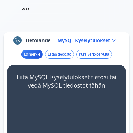
v3.0.1
Tietolähde
MySQL Kyselytulokset
Esimerkki
Lataa tiedosto
Pura verkkosivulta
Liitä MySQL Kyselytulokset tietosi tai
vedä MySQL tiedostot tähän