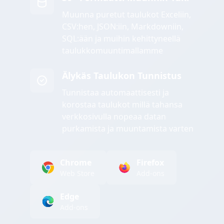
Muunna puretut taulukot Exceliin,
CSV:hen, JSON:iin, Markdowniin,
SQL:ään ja muihin kehittyneellä
taulukkomuuntimallamme
Älykäs Taulukon Tunnistus
Tunnistaa automaattisesti ja
korostaa taulukot millä tahansa
verkkosivulla nopeaa datan
purkamista ja muuntamista varten
Chrome
Firefox
Web Store
Add-ons
Edge
Add-ons