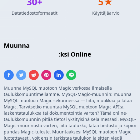
30+
5★
Datatiedostoformaatit
Käyttäjäarvio
Muunna
MySQL Kyselytulokset
Mukautettu Malli
:ksi Online
Muunna MySQL muotoon Magic verkossa ilmaisella
taulukkomuuntimellamme. MySQL-Magic-muunnin: muunna
MySQL muotoon Magic sekunneissa — liitä, muokkaa ja lataa
Magic. Tarvitsetko muuntaa MySQL muotoon Magic API:a,
laskentataulukkoa tai dokumentointia varten? Tämä online-
taulukkomuunnin pitää tietosi yksityisinä selaimessasi. MySQL-
Magic-muunnosta varten, liitä taulukko, lataa tiedosto ja kopioi
puhdas Magic-tuloste. Muuntaaksesi MySQL muotoon Magic
luotettavasti, voit ensin tarkistaa taulukon ja sitten viedä