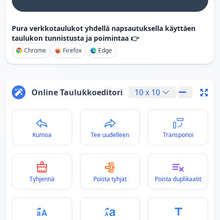
Pura verkkotaulukot yhdellä napsautuksella käyttäen
taulukon tunnistusta ja poimintaa 👉
Chrome
Firefox
Edge
Online Taulukkoeditori
10
x
10
Kumoa
Tee uudelleen
Transponoi
Tyhjennä
Poista tyhjät
Poista duplikaatit