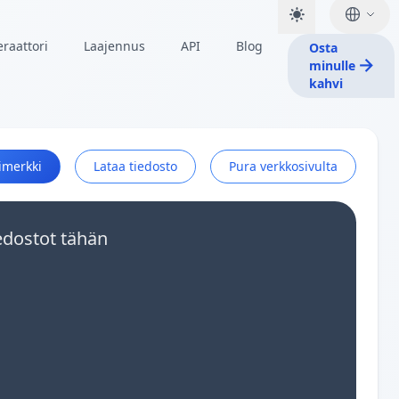
raattori
Laajennus
API
Blog
Osta
minulle
kahvi
imerkki
Lataa tiedosto
Pura verkkosivulta
edostot tähän