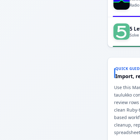
Radio
5 Le
Solve
QUICK GUID
Import, r
Use this Ma
taulukko con
review rows
clean Ruby-
based workfl
cleanup, re
spreadsheet