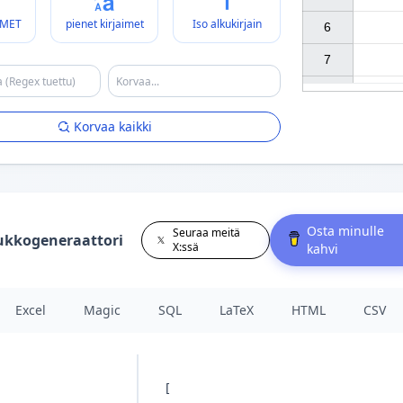
IMET
pienet kirjaimet
Iso alkukirjain
6

7

Korvaa kaikki
Osta minulle
Seuraa meitä
ukkogeneraattori
X:ssä
kahvi
Excel
Magic
SQL
LaTeX
HTML
CSV