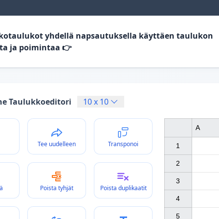
kotaulukot yhdellä napsautuksella käyttäen taulukon
ta ja poimintaa 👉
ne Taulukkoeditori
10
x
10
A
Tee uudelleen
Transponoi
1

2

3

ä
Poista tyhjät
Poista duplikaatit
4

5
