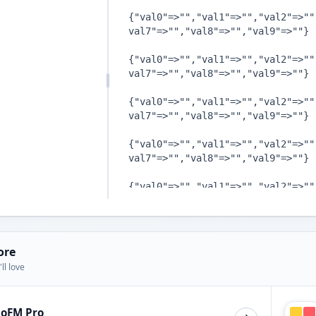
ore
ll love
ioFM Pro