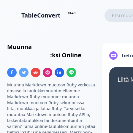
v3.0.1
TableConvert
Muunna
Markdown Taulukko
Ruby-taulukko
:ksi Online
Tiet
Liitä
Muunna Markdown muotoon Ruby verkossa
ilmaisella taulukkomuuntimellamme.
Markdown-Ruby-muunnin: muunna
Markdown muotoon Ruby sekunneissa —
liitä, muokkaa ja lataa Ruby. Tarvitsetko
muuntaa Markdown muotoon Ruby API:a,
laskentataulukkoa tai dokumentointia
varten? Tämä online-taulukkomuunnin pitää
tietosi yksityisinä selaimessasi. Markdown-