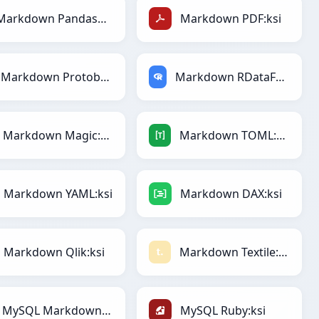
Markdown PandasDataFrame:ksi
Markdown PDF:ksi
Markdown Protobuf:ksi
Markdown RDataFrame:ksi
Markdown Magic:ksi
Markdown TOML:ksi
Markdown YAML:ksi
Markdown DAX:ksi
Markdown Qlik:ksi
Markdown Textile:ksi
MySQL Markdown:ksi
MySQL Ruby:ksi