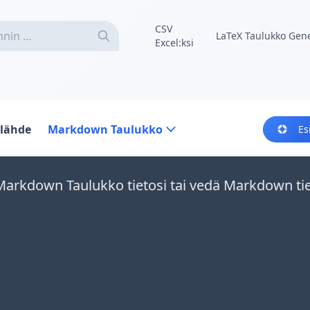
CSV
LaTeX Taulukko Gene
Excel:ksi
olähde
Markdown Taulukko
Es
 Markdown Taulukko tietosi tai vedä Markdown ti