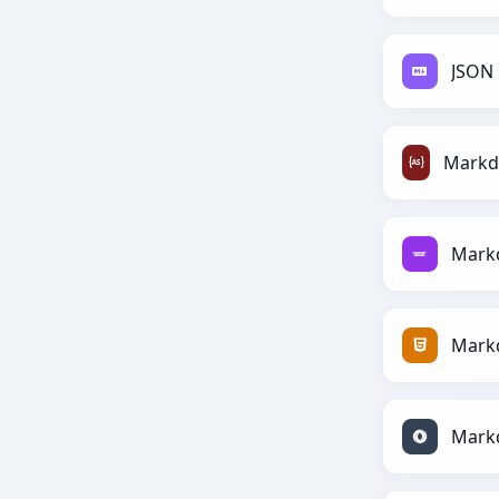
JSON
Mark
Mark