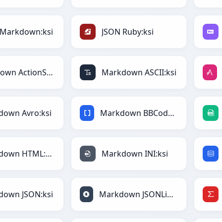
 Markdown:ksi
JSON Ruby:ksi
Markdown ActionScript:ksi
Markdown ASCII:ksi
down Avro:ksi
Markdown BBCode:ksi
Markdown HTML:ksi
Markdown INI:ksi
down JSON:ksi
Markdown JSONLines:ksi