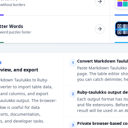
 without borders
tter Words
 word puzzles faster
Convert Markdown Tauluk
E
1
Paste Markdown Taulukko da
eview, and export
page. The table editor sh
you can catch delimiter, h
rkdown Taulukko to Ruby-
verter to import table data,
Ruby-taulukko output det
 and columns, and export
2
Each output format has its
taulukko output. The browser-
and file extensions. Befor
ow is useful for data
result will be used in an A
ports, documentation,
s, and developer tasks.
Private browser-based co
3