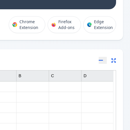
Chrome
Firefox
Edge
Extension
Add-ons
Extension
B
C
D