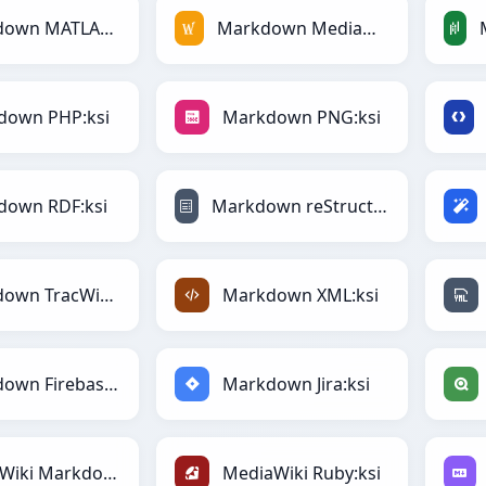
Markdown MATLAB:ksi
Markdown MediaWiki:ksi
down PHP:ksi
Markdown PNG:ksi
down RDF:ksi
Markdown reStructuredText:ksi
Markdown TracWiki:ksi
Markdown XML:ksi
Markdown Firebase:ksi
Markdown Jira:ksi
MediaWiki Markdown:ksi
MediaWiki Ruby:ksi