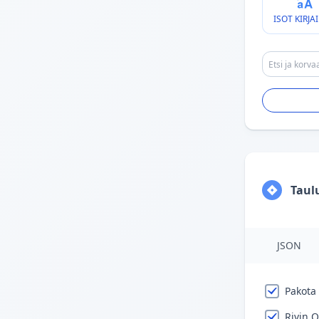
ISOT KIRJA
Taul
JSON
Pakota
Rivin O