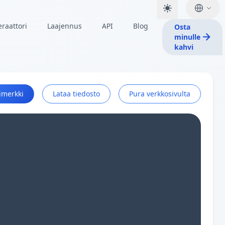
raattori
Laajennus
API
Blog
Osta
minulle
kahvi
imerkki
Lataa tiedosto
Pura verkkosivulta