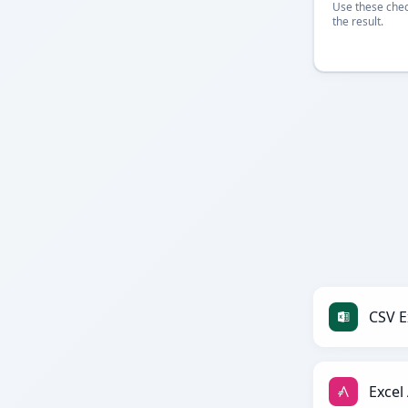
Use these chec
the result.
CSV E
Excel