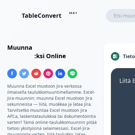
v3.0.1
TableConvert
Muunna
Excel
Jira
Taulukko
:ksi Online
Tiet
Liitä 
Muunna Excel muotoon Jira verkossa
ilmaisella taulukkomuuntimellamme. Excel-
Jira-muunnin: muunna Excel muotoon Jira
sekunneissa — liitä, muokkaa ja lataa Jira.
Tarvitsetko muuntaa Excel muotoon Jira
API:a, laskentataulukkoa tai dokumentointia
varten? Tämä online-taulukkomuunnin pitää
tietosi yksityisinä selaimessasi. Excel-Jira-
muunnosta varten, liitä taulukko, lataa