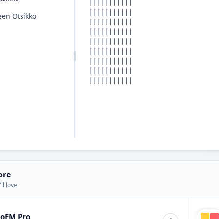
een Otsikko
ore
ll love
ioFM Pro