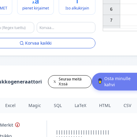
IMET
pienet kirjaimet
Iso alkukirjain
6

7

Korvaa kaikki
Osta minulle
Seuraa meitä
ukkogeneraattori
X:ssä
kahvi
Excel
Magic
SQL
LaTeX
HTML
CSV
 Merkit
tsikko