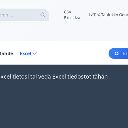
CSV
LaTeX Taulukko Gene
Excel:ksi
olähde
Excel
Es
Excel tietosi tai vedä Excel tiedostot tähän