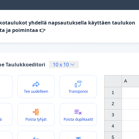
kotaulukot yhdellä napsautuksella käyttäen taulukon
ta ja poimintaa 👉
ne Taulukkoeditori
10
x
10
A
Tee uudelleen
Transponoi
1

2

3

ä
Poista tyhjät
Poista duplikaatit
4

5
