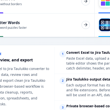
 without borders
tter Words
 word puzzles faster
Convert Excel to Jira Tau
E
1
Paste Excel data, upload a
eview, and export
table editor shows the par
catch delimiter, header, an
el to Jira Taulukko converter to
 data, review rows and
Jira Taulukko output deta
 export clean Jira Taulukko
2
Each output format has its
 browser-based workflow is
and file extensions. Befor
ata cleanup, reports,
will be used in an API, da
on, spreadsheets, and
sks.
Private browser-based co
3