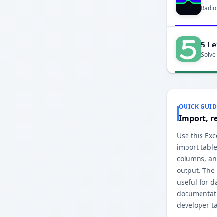
Radio
5 Le
Solve
QUICK GUID
Import, r
Use this Exc
import table
columns, and
output. The
useful for d
documentati
developer ta