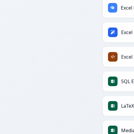
Excel
Excel
SQL E
LaTeX
Media