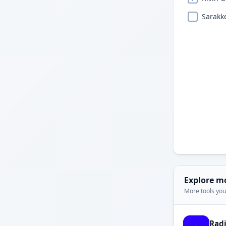
Sarakk
Explore m
More tools you'
Rad