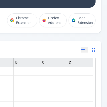
Chrome
Firefox
Edge
Extension
Add-ons
Extension
B
C
D