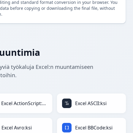
diting and standard format conversion in your browser. You
data before copying or downloading the final file, without
e.
muuntimia
ttyviä työkaluja Excel:n muuntamiseen
toihin.
Excel ActionScript:ksi
Excel ASCII:ksi
Excel Avro:ksi
Excel BBCode:ksi