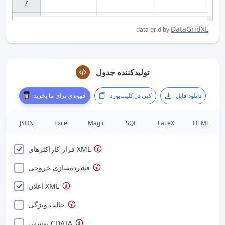
7

DataGridXL
data grid by
تولیدکننده جدول
دانلود فایل
کپی در کلیپ‌بورد
قهوه‌ای برای ما بخرید
JSON
Excel
Magic
SQL
LaTeX
HTML
فرار کاراکترهای XML
فشرده‌سازی خروجی
اعلان XML
حالت ویژگی
پوشش CDATA