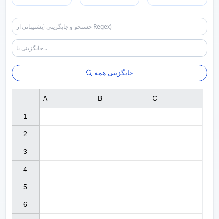
جایگزینی همه
A
B
C
1

2

3

4

5

6
