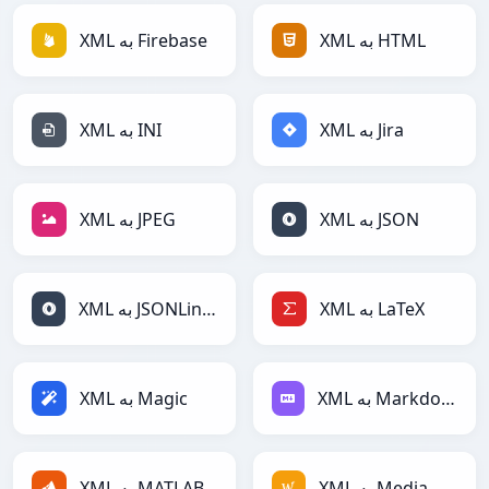
XML به HTML
XML به Firebase
XML به Jira
XML به INI
XML به JSON
XML به JPEG
XML به LaTeX
XML به JSONLines
XML به Markdown
XML به Magic
XML به MediaWiki
XML به MATLAB