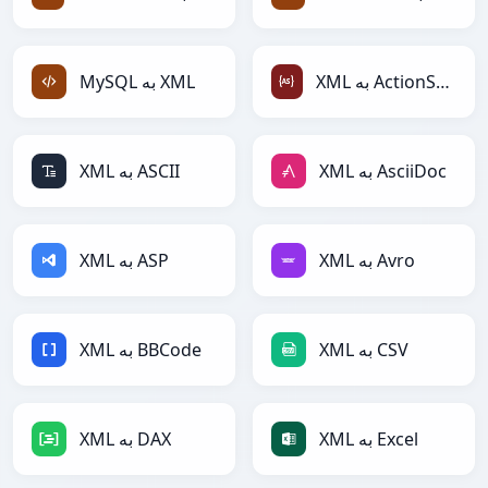
XML به ActionScript
MySQL به XML
XML به AsciiDoc
XML به ASCII
XML به Avro
XML به ASP
XML به CSV
XML به BBCode
XML به Excel
XML به DAX