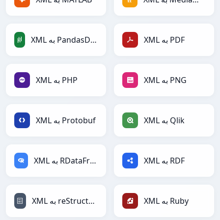
XML به PDF
XML به PandasDataFrame
XML به PNG
XML به PHP
XML به Qlik
XML به Protobuf
XML به RDF
XML به RDataFrame
XML به Ruby
XML به reStructuredText