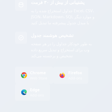
پشتیبانی از بیش از ۳۰ فرمت
جداول استخراج شده را به Excel، CSV،
JSON، Markdown، SQL و موارد دیگر
با مبدل جدول پیشرفته ما تبدیل کنید
تشخیص هوشمند جدول
به طور خودکار جداول را در هر صفحه
وب برای استخراج و تبدیل سریع داده
تشخیص و برجسته می‌کند
Chrome
Firefox
Web Store
Add-ons
Edge
Add-ons