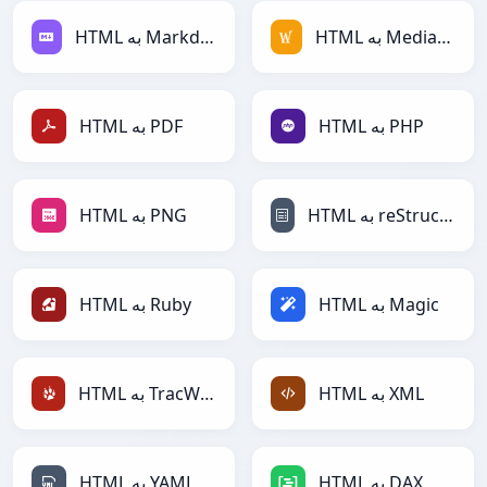
HTML به MediaWiki
HTML به Markdown
HTML به PHP
HTML به PDF
HTML به reStructuredText
HTML به PNG
HTML به Magic
HTML به Ruby
HTML به XML
HTML به TracWiki
HTML به DAX
HTML به YAML