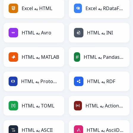
Excel به RDataFrame
Excel به HTML
HTML به INI
HTML به Avro
HTML به PandasDataFrame
HTML به MATLAB
HTML به RDF
HTML به Protobuf
HTML به ActionScript
HTML به TOML
HTML به AsciiDoc
HTML به ASCII