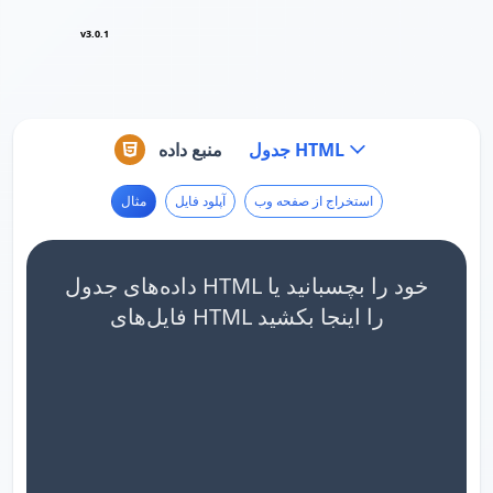
v3.0.1
جدول HTML
منبع داده
استخراج از صفحه وب
آپلود فایل
مثال
داده‌های جدول HTML خود را بچسبانید یا
فایل‌های HTML را اینجا بکشید