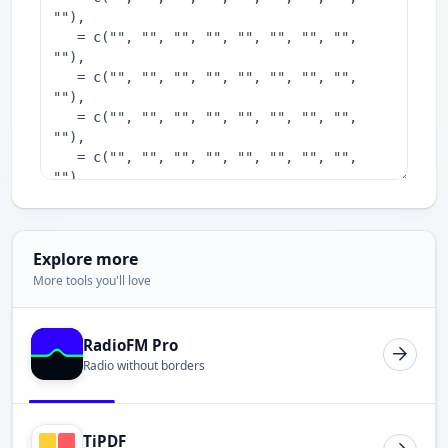
Explore more
More tools you'll love
RadioFM Pro
Radio without borders
TiPDF