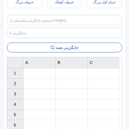
حرف اول بزرگ
حروف کوچک
حروف بزرگ
جایگزینی همه
A
B
C
1

2

3

4

5

6
