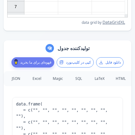
7

DataGridXL
data grid by
تولیدکننده جدول
دانلود فایل
کپی در کلیپ‌بورد
قهوه‌ای برای ما بخرید
JSON
Excel
Magic
SQL
LaTeX
HTML