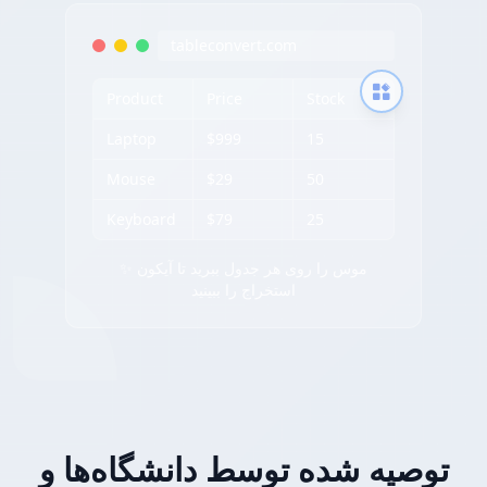
tableconvert.com
Product
Price
Stock
Laptop
$999
15
Mouse
$29
50
Keyboard
$79
25
✨ موس را روی هر جدول ببرید تا آیکون
استخراج را ببینید
توصیه شده توسط دانشگاه‌ها و