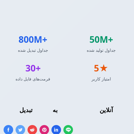
800M+
50M+
جداول تولید شده
جداول تبدیل شده
30+
5★
امتیاز کاربر
فرمت‌های فایل داده
آنلاین
R DataFrame
به
جدول HTML
تبدیل