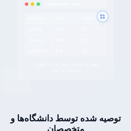
tableconvert.com
Product
Price
Stock
Laptop
$999
15
Mouse
$29
50
Keyboard
$79
25
✨ موس را روی هر جدول ببرید تا آیکون
استخراج را ببینید
توصیه شده توسط دانشگاه‌ها و
متخصصان