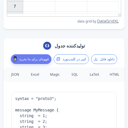
7

DataGridXL
data grid by
تولیدکننده جدول
دانلود فایل
کپی در کلیپ‌بورد
قهوه‌ای برای ما بخرید
JSON
Excel
Magic
SQL
LaTeX
HTML