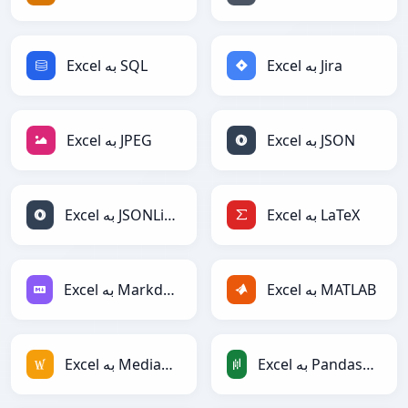
Excel به Jira
Excel به SQL
Excel به JSON
Excel به JPEG
Excel به LaTeX
Excel به JSONLines
Excel به MATLAB
Excel به Markdown
Excel به PandasDataFrame
Excel به MediaWiki