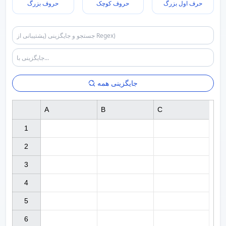
حرف اول بزرگ
حروف کوچک
حروف بزرگ
جایگزینی همه
A
B
C
1

2

3

4

5

6
