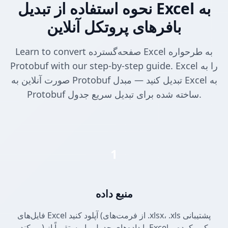
نحوه استفاده از تبدیل Excel به
بافرهای پروتکل آنلاین
Learn to convert صفحه‌گسترده Excel به طرحواره
Protobuf with our step-by-step guide. Excel را به
صورت آنلاین به Protobuf تبدیل کنید — مبدل Excel به
Protobuf ساخته شده برای تبدیل سریع جدول.
1
منبع داده
فایل‌های Excel آپلود کنید (از فرمت‌های .xlsx، .xls پشتیبانی
می‌کند) یا داده‌های جدول را مستقیماً از Excel کپی کرده و