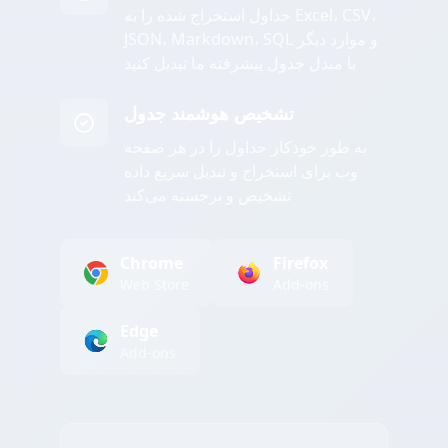
جداول استخراج شده را به Excel، CSV،
JSON، Markdown، SQL و موارد دیگر
با مبدل جدول پیشرفته ما تبدیل کنید
تشخیص هوشمند جدول
به طور خودکار جداول را در هر صفحه
وب برای استخراج و تبدیل سریع داده
تشخیص و برجسته می‌کند
Chrome
Firefox
Web Store
Add-ons
Edge
Add-ons