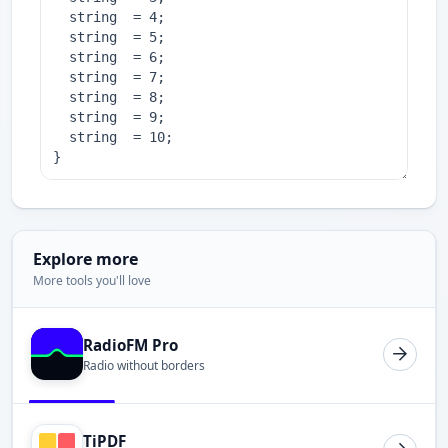
Explore more
More tools you'll love
RadioFM Pro
Radio without borders
TiPDF