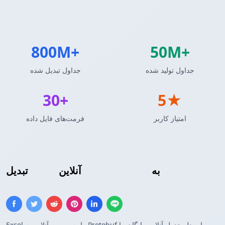
800M+
50M+
جداول تولید شده
جداول تبدیل شده
30+
5★
امتیاز کاربر
فرمت‌های فایل داده
به
بافرهای پروتکل
آنلاین
Excel
تبدیل
Excel را به صورت آنلاین به Protobuf با مبدل جدول آنلاین رایگان ما