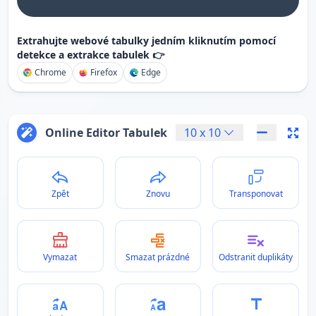
Extrahujte webové tabulky jedním kliknutím pomocí
detekce a extrakce tabulek 👉
Chrome
Firefox
Edge
Online Editor Tabulek
10
x
10
Zpět
Znovu
Transponovat
Vymazat
Smazat prázdné
Odstranit duplikáty