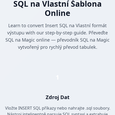
SQL na Vlastní Šablona
Online
Learn to convert Insert SQL na Vlastní formát
výstupu with our step-by-step guide. Převeďte
SQL na Magic online — převodník SQL na Magic
vytvořený pro rychlý převod tabulek.
1
Zdroj Dat
Vložte INSERT SQL příkazy nebo nahrajte .sql soubory.
Nástroj inteligentně parsuje SQL syntaxi a extrahuje