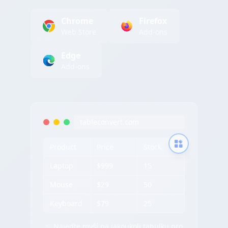
Chrome
Firefox
Web Store
Add-ons
Edge
Add-ons
tableconvert.com
Product
Price
Stock
Laptop
$999
15
Mouse
$29
50
Keyboard
$79
25
✨ Najeďte myší na jakoukoli tabulku pro