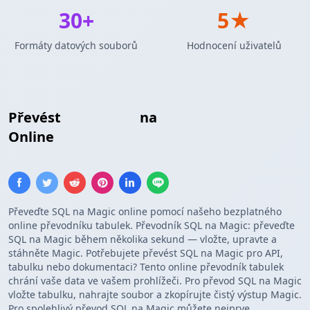
30+
5★
Formáty datových souborů
Hodnocení uživatelů
Převést
Insert SQL
na
Vlastní Šablona
Online
Převeďte SQL na Magic online pomocí našeho bezplatného
online převodníku tabulek. Převodník SQL na Magic: převeďte
SQL na Magic během několika sekund — vložte, upravte a
stáhněte Magic. Potřebujete převést SQL na Magic pro API,
tabulku nebo dokumentaci? Tento online převodník tabulek
chrání vaše data ve vašem prohlížeči. Pro převod SQL na Magic
vložte tabulku, nahrajte soubor a zkopírujte čistý výstup Magic.
Pro spolehlivý převod SQL na Magic můžete nejprve