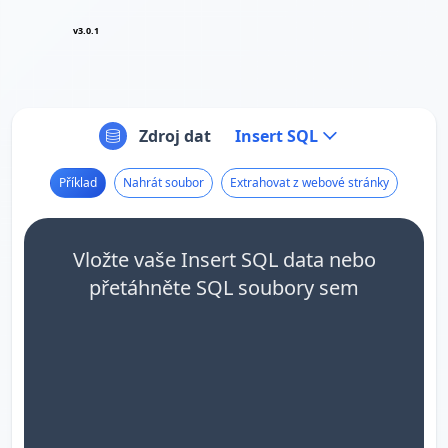
v3.0.1
Zdroj dat
Insert SQL
Příklad
Nahrát soubor
Extrahovat z webové stránky
Vložte vaše Insert SQL data nebo
přetáhněte SQL soubory sem