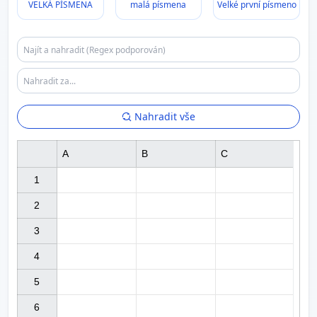
VELKÁ PÍSMENA
malá písmena
Velké první písmeno
Nahradit vše
A
B
C
1

2

3

4

5

6
