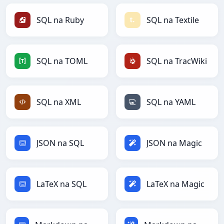
SQL na Ruby
SQL na Textile
SQL na TOML
SQL na TracWiki
SQL na XML
SQL na YAML
JSON na SQL
JSON na Magic
LaTeX na SQL
LaTeX na Magic