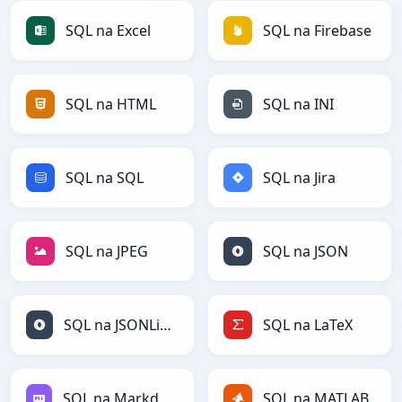
SQL na Excel
SQL na Firebase
SQL na HTML
SQL na INI
SQL na SQL
SQL na Jira
SQL na JPEG
SQL na JSON
SQL na JSONLines
SQL na LaTeX
SQL na Markdown
SQL na MATLAB