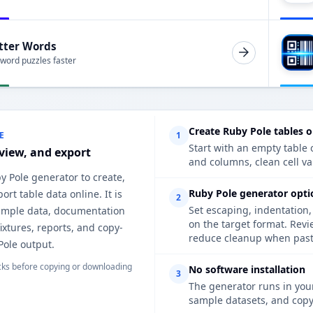
tter Words
 word puzzles faster
Create Ruby Pole tables o
E
1
Start with an empty table o
eview, and export
and columns, clean cell va
y Pole generator to create,
Ruby Pole generator opti
ort table data online. It is
2
Set escaping, indentation,
sample data, documentation
on the target format. Rev
fixtures, reports, and copy-
reduce cleanup when pasti
Pole output.
ks before copying or downloading
No software installation
3
The generator runs in your
sample datasets, and copy