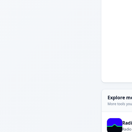
Explore m
More tools you'
Rad
Radio