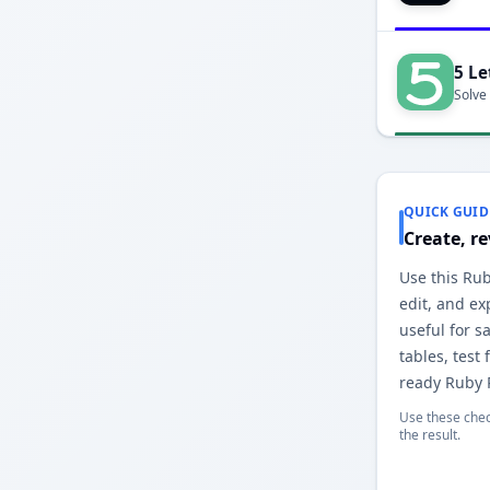
5 Le
Solve
QUICK GUID
Create, r
Use this Rub
edit, and exp
useful for 
tables, test 
ready Ruby 
Use these chec
the result.