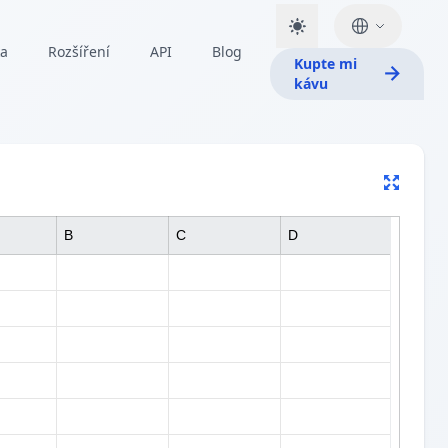
ka
Rozšíření
API
Blog
Kupte mi
kávu
B
C
D