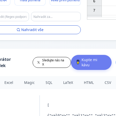
MENA
malá písmena
Velké první písmeno
6

7

Nahradit vše
rátor
Kupte mi
Sledujte nás na
X
kávu
lek
Excel
Magic
SQL
LaTeX
HTML
CSV