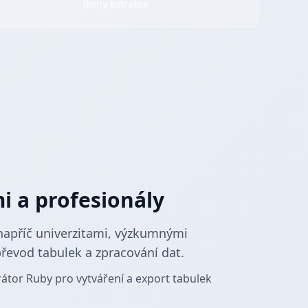
ikony extrakce
 a profesionály
napříč univerzitami, výzkumnými
převod tabulek a zpracování dat.
rátor Ruby pro vytváření a export tabulek