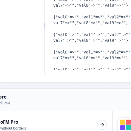
ore
ll love
ioFM Pro
 without borders