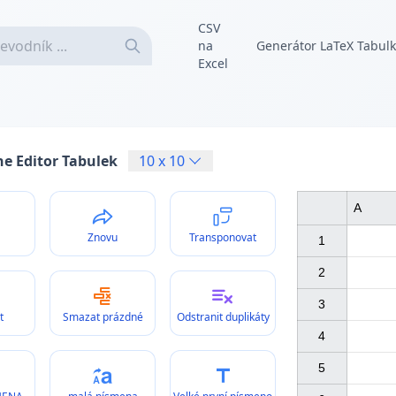
CSV
na
Generátor LaTeX Tabul
Excel
ne Editor Tabulek
10
x
10
A
Znovu
Transponovat
1

2

3

t
Smazat prázdné
Odstranit duplikáty
4

5
