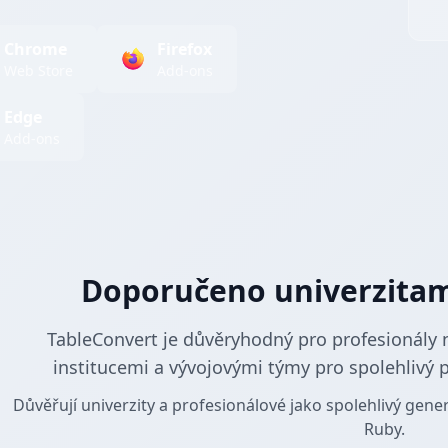
Chrome
Firefox
Web Store
Add-ons
Edge
Add-ons
Doporučeno univerzitami
TableConvert je důvěryhodný pro profesionály 
institucemi a vývojovými týmy pro spolehlivý 
Důvěřují univerzity a profesionálové jako spolehlivý gene
Ruby.