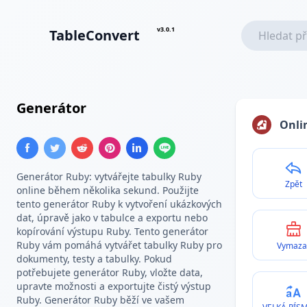
v3.0.1
TableConvert
Generátor
Ruby Pole
Onli
Generátor Ruby: vytvářejte tabulky Ruby
Zpět
online během několika sekund. Použijte
tento generátor Ruby k vytvoření ukázkových
dat, úpravě jako v tabulce a exportu nebo
kopírování výstupu Ruby. Tento generátor
Ruby vám pomáhá vytvářet tabulky Ruby pro
Vymaza
dokumenty, testy a tabulky. Pokud
potřebujete generátor Ruby, vložte data,
upravte možnosti a exportujte čistý výstup
Ruby. Generátor Ruby běží ve vašem