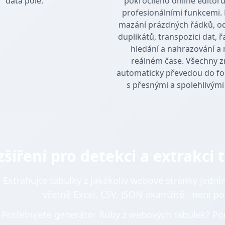
data pole.
pokročilého online editoru
profesionálními funkcemi.
mazání prázdných řádků, o
duplikátů, transpozici dat, ř
hledání a nahrazování a 
reálném čase. Všechny 
automaticky převedou do f
s přesnými a spolehlivými
zšíření pro detekci a extrakci
Extrahujte tabulky z jakékoliv webové stránky jedn
včetně Excel, CSV, JSON okamžitě - není po
Potřebujete generátor Ruby z webových tabulek? Použ