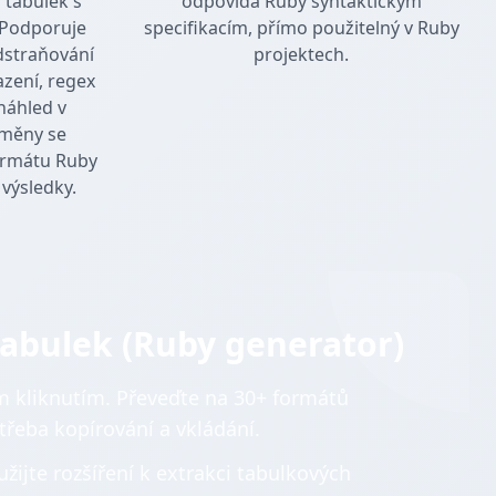
 tabulek s
odpovídá Ruby syntaktickým
 Podporuje
specifikacím, přímo použitelný v Ruby
dstraňování
projektech.
azení, regex
náhled v
změny se
ormátu Ruby
 výsledky.
 tabulek (Ruby generator)
ím kliknutím. Převeďte na 30+ formátů
třeba kopírování a vkládání.
ijte rozšíření k extrakci tabulkových