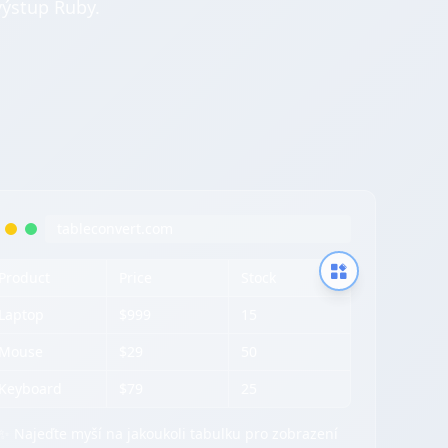
výstup Ruby.
tableconvert.com
Product
Price
Stock
Laptop
$999
15
Mouse
$29
50
Keyboard
$79
25
✨ Najeďte myší na jakoukoli tabulku pro zobrazení