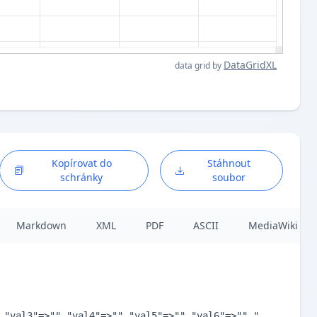
DataGridXL
data grid by
Kopírovat do
Stáhnout
schránky
soubor
Markdown
XML
PDF
ASCII
MediaWiki