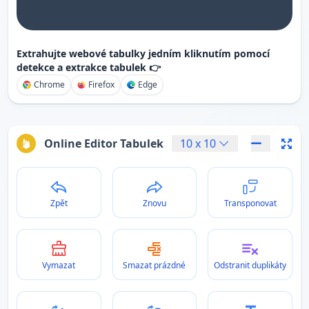
Extrahujte webové tabulky jedním kliknutím pomocí
detekce a extrakce tabulek 👉
Chrome
Firefox
Edge
Online Editor Tabulek
10
x
10
Zpět
Znovu
Transponovat
Vymazat
Smazat prázdné
Odstranit duplikáty