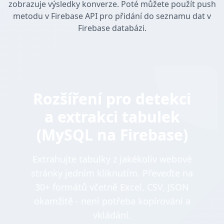
zobrazuje výsledky konverze. Poté můžete použít push
metodu v Firebase API pro přidání do seznamu dat v
Firebase databázi.
Rozšíření pro detekci
a extrakci tabulek
(MySQL na Firebase)
Extrahujte tabulky z jakékoliv webové
stránky jedním kliknutím. Převeďte na
30+ formátů včetně Excel, CSV, JSON
okamžitě - není potřeba kopírování a
vkládání.