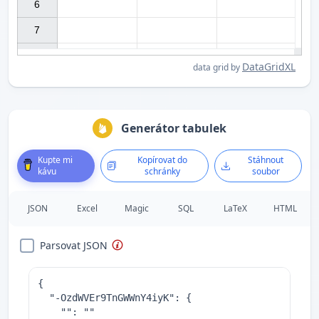
6

7

DataGridXL
data grid by
Generátor tabulek
Kupte mi
Kopírovat do
Stáhnout
kávu
schránky
soubor
JSON
Excel
Magic
SQL
LaTeX
HTML
Parsovat JSON