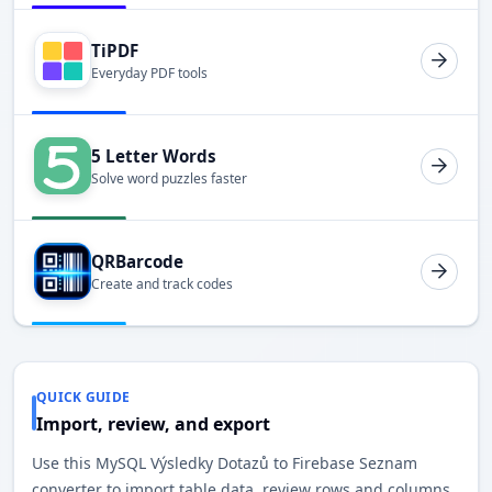
TiPDF
Everyday PDF tools
5 Letter Words
Solve word puzzles faster
QRBarcode
Create and track codes
QUICK GUIDE
Import, review, and export
Use this MySQL Výsledky Dotazů to Firebase Seznam
converter to import table data, review rows and columns,