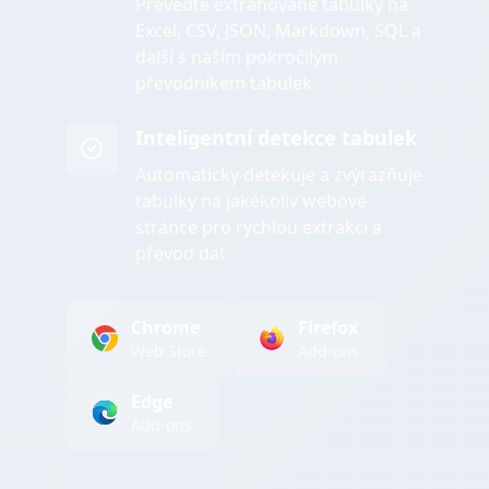
Převeďte extrahované tabulky na
Excel, CSV, JSON, Markdown, SQL a
další s naším pokročilým
převodníkem tabulek
Inteligentní detekce tabulek
Automaticky detekuje a zvýrazňuje
tabulky na jakékoliv webové
stránce pro rychlou extrakci a
převod dat
Chrome
Firefox
Web Store
Add-ons
Edge
Add-ons