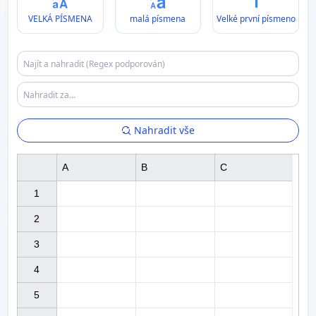
VELKÁ PÍSMENA
malá písmena
Velké první písmeno
Nahradit vše
A
B
C
1

2

3

4

5
