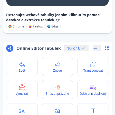
Extrahujte webové tabulky jedním kliknutím pomocí
detekce a extrakce tabulek 👉
Chrome
Firefox
Edge
Online Editor Tabulek
10
x
10
Zpět
Znovu
Transponovat
Vymazat
Smazat prázdné
Odstranit duplikáty