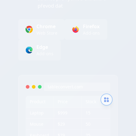
převod dat
Chrome
Firefox
Web Store
Add-ons
Edge
Add-ons
tableconvert.com
Product
Price
Stock
Laptop
$999
15
Mouse
$29
50
Keyboard
$79
25