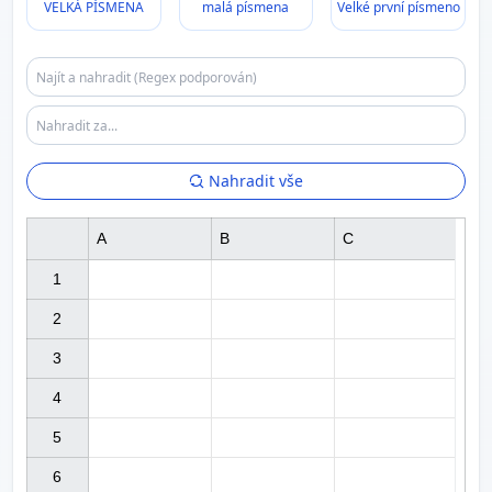
VELKÁ PÍSMENA
malá písmena
Velké první písmeno
Nahradit vše
A
B
C
1

2

3

4

5

6
