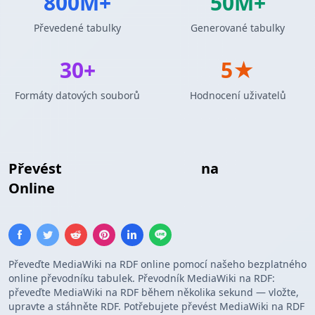
800M+
50M+
Převedené tabulky
Generované tabulky
30+
5★
Formáty datových souborů
Hodnocení uživatelů
Převést
MediaWiki Tabulka
na
RDF Trojice
Online
Převeďte MediaWiki na RDF online pomocí našeho bezplatného
online převodníku tabulek. Převodník MediaWiki na RDF:
převeďte MediaWiki na RDF během několika sekund — vložte,
upravte a stáhněte RDF. Potřebujete převést MediaWiki na RDF