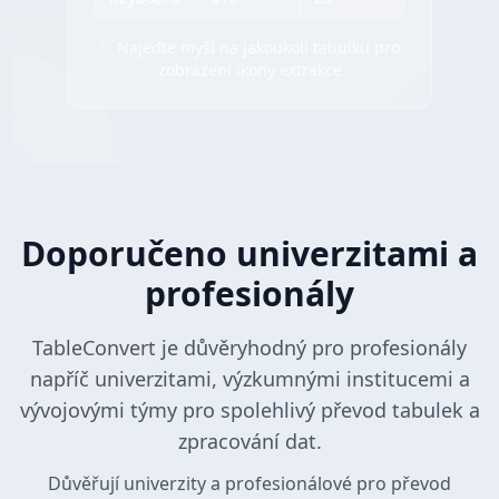
✨ Najeďte myší na jakoukoli tabulku pro
zobrazení ikony extrakce
Doporučeno univerzitami a
profesionály
TableConvert je důvěryhodný pro profesionály
napříč univerzitami, výzkumnými institucemi a
vývojovými týmy pro spolehlivý převod tabulek a
zpracování dat.
Důvěřují univerzity a profesionálové pro převod