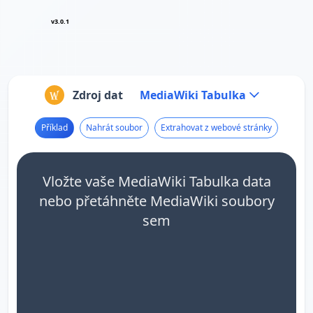
v3.0.1
Zdroj dat
MediaWiki Tabulka
Příklad
Nahrát soubor
Extrahovat z webové stránky
Vložte vaše MediaWiki Tabulka data
nebo přetáhněte MediaWiki soubory
sem