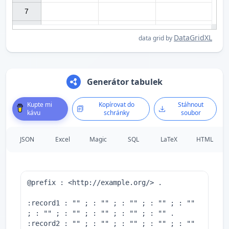
7

DataGridXL
data grid by
Generátor tabulek
Kupte mi
Kopírovat do
Stáhnout
kávu
schránky
soubor
JSON
Excel
Magic
SQL
LaTeX
HTML