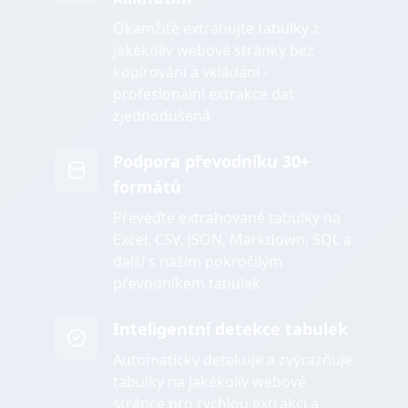
Okamžitě extrahujte tabulky z
jakékoliv webové stránky bez
kopírování a vkládání -
profesionální extrakce dat
zjednodušená
Podpora převodníku 30+
formátů
Převeďte extrahované tabulky na
Excel, CSV, JSON, Markdown, SQL a
další s naším pokročilým
převodníkem tabulek
Inteligentní detekce tabulek
Automaticky detekuje a zvýrazňuje
tabulky na jakékoliv webové
stránce pro rychlou extrakci a