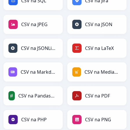
CSV na SQL
CSV na Jira
CSV na JPEG
CSV na JSON
CSV na JSONLines
CSV na LaTeX
CSV na Markdown
CSV na MediaWiki
CSV na PandasDataFrame
CSV na PDF
CSV na PHP
CSV na PNG