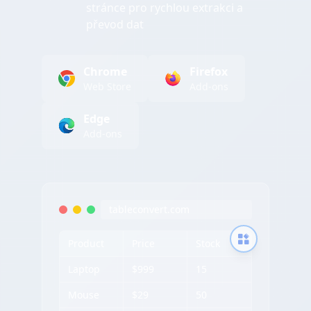
stránce pro rychlou extrakci a
převod dat
Chrome
Firefox
Web Store
Add-ons
Edge
Add-ons
tableconvert.com
Product
Price
Stock
Laptop
$999
15
Mouse
$29
50