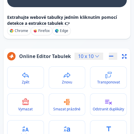
Extrahujte webové tabulky jedním kliknutím pomocí
detekce a extrakce tabulek 👉
Chrome
Firefox
Edge
Online Editor Tabulek
10
x
10
Zpět
Znovu
Transponovat
Vymazat
Smazat prázdné
Odstranit duplikáty