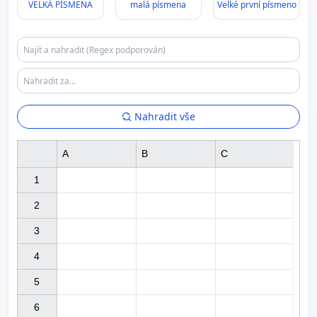
VELKÁ PÍSMENA
malá písmena
Velké první písmeno
Nahradit vše
A
B
C
1

2

3

4

5

6
