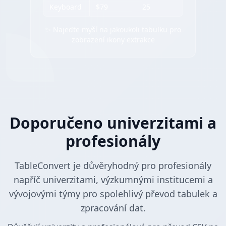
Keyboard
$79
25
✨ Najeďte myší na jakoukoli tabulku pro
zobrazení ikony extrakce
Doporučeno univerzitami a
profesionály
TableConvert je důvěryhodný pro profesionály
napříč univerzitami, výzkumnými institucemi a
vývojovými týmy pro spolehlivý převod tabulek a
zpracování dat.