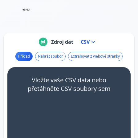
v3.0.1
Zdroj dat
CSV
Příklad
Nahrát soubor
Extrahovat z webové stránky
Vložte vaše CSV data nebo
přetáhněte CSV soubory sem