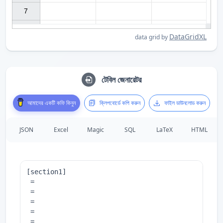
7

DataGridXL
data grid by
টেবিল জেনারেটর
আমাদের একটি কফি কিনুন
ক্লিপবোর্ডে কপি করুন
ফাইল ডাউনলোড করুন
JSON
Excel
Magic
SQL
LaTeX
HTML