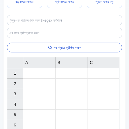
বড় হাতের অক্ষর
ছোট হাতের অক্ষর
প্রথম অক্ষর বড়
সব প্রতিস্থাপন করুন
A
B
C
1

2

3

4

5

6
