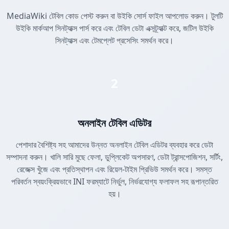
MediaWiki টেবিল কোড পেস্ট করুন বা উইকি সোর্স ফাইল আপলোড করুন। টুলটি
উইকি মার্কআপ সিনট্যাক্স পার্স করে এবং টেবিল ডেটা এক্সট্র্যাক্ট করে, জটিল উইকি
সিনট্যাক্স এবং টেমপ্লেট প্রসেসিং সমর্থন করে।
2
অনলাইন টেবিল এডিটর
পেশাদার বৈশিষ্ট্য সহ আমাদের উন্নত অনলাইন টেবিল এডিটর ব্যবহার করে ডেটা
সম্পাদনা করুন। খালি সারি মুছে ফেলা, ডুপ্লিকেট অপসারণ, ডেটা ট্রান্সপোজিশন, সর্টিং,
রেজেক্স খুঁজে এবং প্রতিস্থাপন এবং রিয়েল-টাইম প্রিভিউ সমর্থন করে। সমস্ত
পরিবর্তন স্বয়ংক্রিয়ভাবে INI ফরম্যাটে নির্ভুল, নির্ভরযোগ্য ফলাফল সহ রূপান্তরিত
হয়।