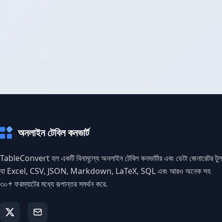
অনলাইন টেবিল কনভার্ট
TableConvert হল একটি বিনামূল্যে অনলাইন টেবিল কনভার্টার এবং ডেটা জেনারেটর টুল
যা Excel, CSV, JSON, Markdown, LaTeX, SQL এবং আরও অনেক সহ
৩০+ ফরম্যাটের মধ্যে রূপান্তর সমর্থন করে.