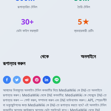
রূপান্তরিত টেবিল
তৈরি টেবিল
30+
5★
ডেটা ফাইল ফরম্যাট
ব্যবহারকারী রেটিং
MediaWiki টেবিল
থেকে
INI কনফিগারেশন
অনলাইনে
রূপান্তর করুন
আমাদের বিনামূল্যে অনলাইন টেবিল কনভার্টার দিয়ে MediaWiki কে INI-তে অনলাইনে
রূপান্তর করুন। MediaWiki থেকে INI কনভার্টার: MediaWiki কে সেকেন্ডে INI-তে
রূপান্তর করুন — পেস্ট করুন, সম্পাদনা করুন এবং INI ডাউনলোড করুন। API, স্প্রেডশীট
বা ডকুমেন্টেশনের জন্য MediaWiki কে INI-তে রূপান্তর করতে হবে? এই অনলাইন টেবিল
কনভার্টার আপনার ব্রাউজারে আপনার ডেটা প্রাইভেট রাখে। MediaWiki থেকে INI