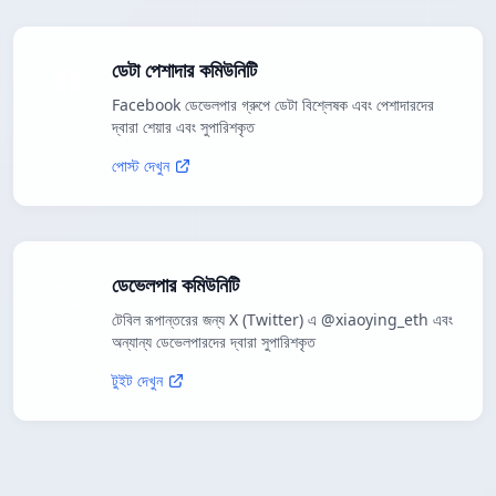
ডেটা পেশাদার কমিউনিটি
Facebook ডেভেলপার গ্রুপে ডেটা বিশ্লেষক এবং পেশাদারদের
দ্বারা শেয়ার এবং সুপারিশকৃত
পোস্ট দেখুন
ডেভেলপার কমিউনিটি
টেবিল রূপান্তরের জন্য X (Twitter) এ @xiaoying_eth এবং
অন্যান্য ডেভেলপারদের দ্বারা সুপারিশকৃত
টুইট দেখুন