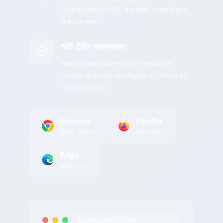
Markdown, SQL এবং আরও অনেক কিছুতে
রূপান্তর করুন
স্মার্ট টেবিল সনাক্তকরণ
দ্রুত ডেটা এক্সট্র্যাকশন এবং রূপান্তরের জন্য
যেকোনো ওয়েবপেজে স্বয়ংক্রিয়ভাবে টেবিল সনাক্ত
এবং হাইলাইট করে
Chrome
Firefox
Web Store
Add-ons
Edge
Add-ons
tableconvert.com