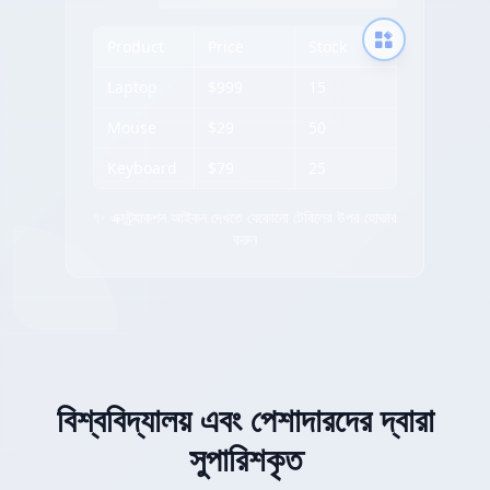
Product
Price
Stock
Laptop
$999
15
Mouse
$29
50
Keyboard
$79
25
✨ এক্সট্র্যাকশন আইকন দেখতে যেকোনো টেবিলের উপর হোভার
করুন
বিশ্ববিদ্যালয় এবং পেশাদারদের দ্বারা
সুপারিশকৃত