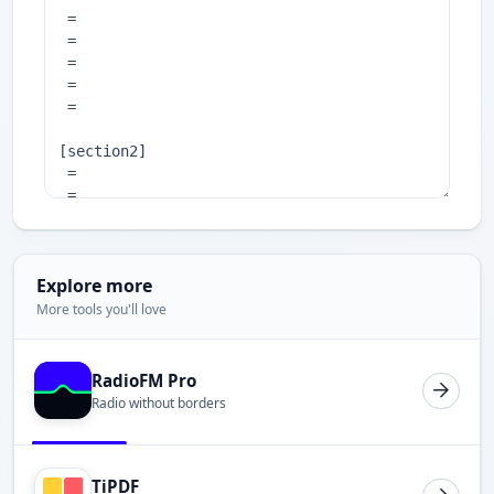
Explore more
More tools you'll love
RadioFM Pro
Radio without borders
TiPDF