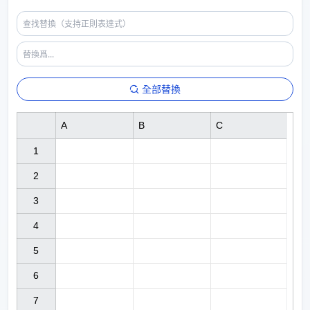
全部替換
A
B
C
1

2

3

4

5

6

7
