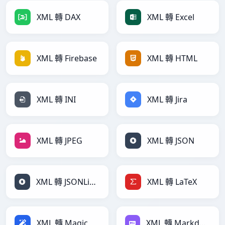
XML 轉 DAX
XML 轉 Excel
XML 轉 Firebase
XML 轉 HTML
XML 轉 INI
XML 轉 Jira
XML 轉 JPEG
XML 轉 JSON
XML 轉 JSONLines
XML 轉 LaTeX
XML 轉 Magic
XML 轉 Markdown