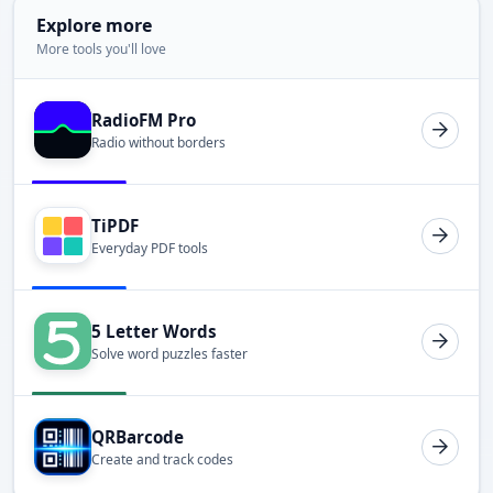
Explore more
More tools you'll love
RadioFM Pro
Radio without borders
TiPDF
Everyday PDF tools
5 Letter Words
Solve word puzzles faster
QRBarcode
Create and track codes