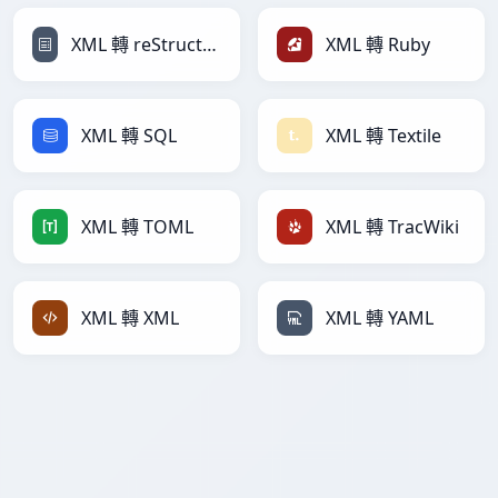
XML 轉 reStructuredText
XML 轉 Ruby
XML 轉 SQL
XML 轉 Textile
XML 轉 TOML
XML 轉 TracWiki
XML 轉 XML
XML 轉 YAML