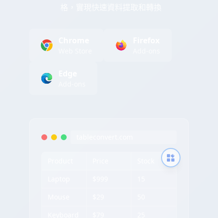
格，實現快速資料提取和轉換
Chrome
Firefox
Web Store
Add-ons
Edge
Add-ons
tableconvert.com
Product
Price
Stock
Laptop
$999
15
Mouse
$29
50
Keyboard
$79
25