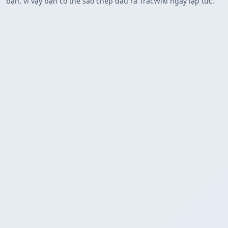
bạn, vì vậy bạn có thể sao chép đầu ra TracWiki ngay lập tức.