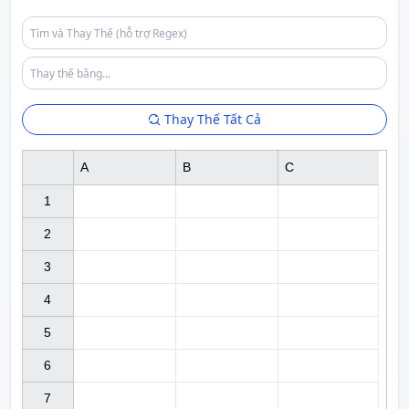
Thay Thế Tất Cả
A
B
C
1

2

3

4

5

6

7
