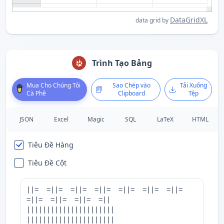
DataGridXL
data grid by
Trình Tạo Bảng
Mua Cho Chúng Tôi
Sao Chép vào
Tải Xuống
Cà Phê
Clipboard
Tệp
JSON
Excel
Magic
SQL
LaTeX
HTML
Tiêu Đề Hàng
Tiêu Đề Cột