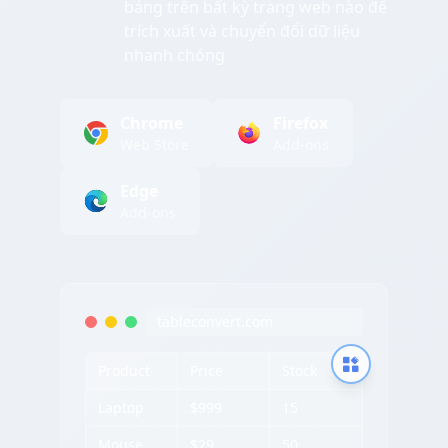
bảng trên bất kỳ trang web nào để
trích xuất và chuyển đổi dữ liệu
nhanh chóng
Chrome
Firefox
Web Store
Add-ons
Edge
Add-ons
tableconvert.com
Product
Price
Stock
Laptop
$999
15
Mouse
$29
50