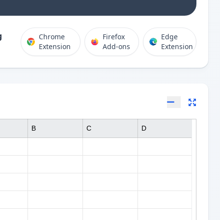
g
Chrome
Firefox
Edge
Extension
Add-ons
Extension
B
C
D