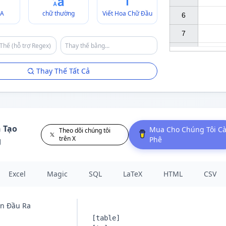
A
chữ thường
Viết Hoa Chữ Đầu
6

7

Thay Thế Tất Cả
h Tạo
Mua Cho Chúng Tôi C
Theo dõi chúng tôi
trên X
Phê
g
Excel
Magic
SQL
LaTeX
HTML
CSV
n Đầu Ra