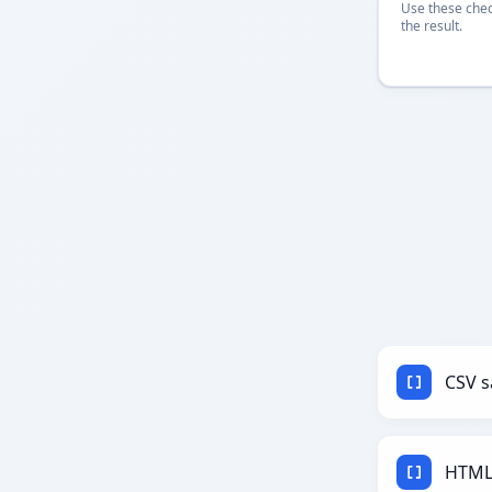
Use these chec
the result.
CSV 
HTML