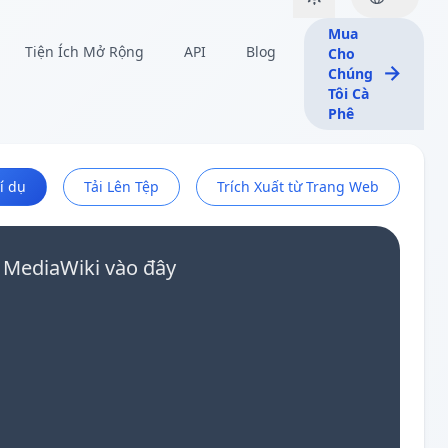
Mua
Tiện Ích Mở Rộng
API
Blog
Cho
Chúng
Tôi Cà
Phê
í dụ
Tải Lên Tệp
Trích Xuất từ Trang Web
 MediaWiki vào đây