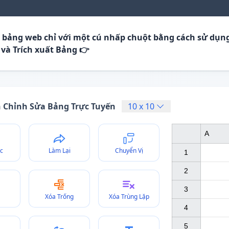
t bảng web chỉ với một cú nhấp chuột bằng cách sử dụn
 và Trích xuất Bảng 👉
h Chỉnh Sửa Bảng Trực Tuyến
10
x
10
A
c
Làm Lại
Chuyển Vị
1

2

3

Xóa Trống
Xóa Trùng Lặp
4

5
