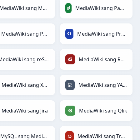
MediaWiki sang MediaWiki
MediaWiki sang PandasDataFrame
MediaWiki sang PNG
MediaWiki sang Protobuf
MediaWiki sang reStructuredText
MediaWiki sang Ruby
MediaWiki sang XML
MediaWiki sang YAML
MediaWiki sang Jira
MediaWiki sang Qlik
MySQL sang MediaWiki
MediaWiki sang TracWiki