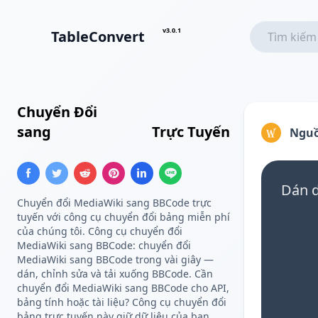
v3.0.1
TableConvert
Chuyển Đổi
Bảng MediaWiki
sang
Bảng BBCode
Trực Tuyến
Nguồ
Dán d
Chuyển đổi MediaWiki sang BBCode trực
tuyến với công cụ chuyển đổi bảng miễn phí
của chúng tôi. Công cụ chuyển đổi
MediaWiki sang BBCode: chuyển đổi
MediaWiki sang BBCode trong vài giây —
dán, chỉnh sửa và tải xuống BBCode. Cần
chuyển đổi MediaWiki sang BBCode cho API,
bảng tính hoặc tài liệu? Công cụ chuyển đổi
bảng trực tuyến này giữ dữ liệu của bạn