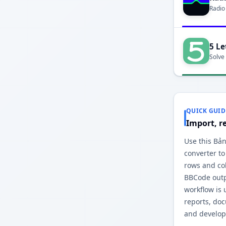
Radio
5 Le
Solve
QUICK GUID
Import, r
Use this Bả
converter to
rows and co
BBCode outp
workflow is 
reports, do
and develop