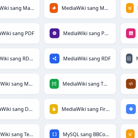
MediaWiki sang Markdown
MediaWiki sang MATLAB
Wiki sang PDF
MediaWiki sang PHP
MediaWiki sang RDataFrame
MediaWiki sang RDF
MediaWiki sang Magic
MediaWiki sang TOML
MediaWiki sang DAX
MediaWiki sang Firebase
MediaWiki sang Textile
MySQL sang BBCode