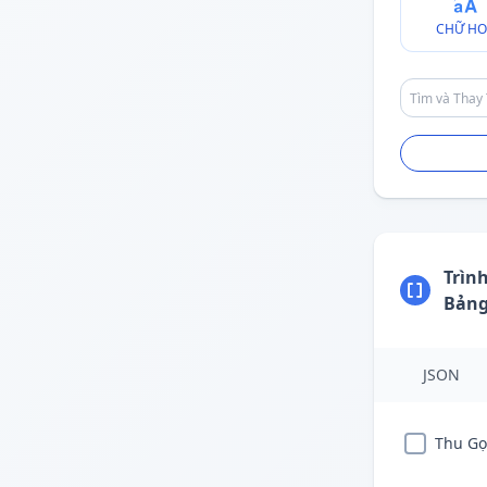
CHỮ HO
Trìn
Bản
JSON
Thu Gọ