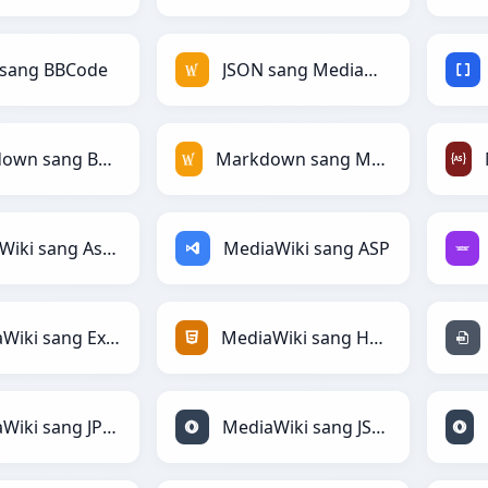
 sang BBCode
JSON sang MediaWiki
Markdown sang BBCode
Markdown sang MediaWiki
MediaWiki sang AsciiDoc
MediaWiki sang ASP
MediaWiki sang Excel
MediaWiki sang HTML
MediaWiki sang JPEG
MediaWiki sang JSON