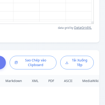
DataGridXL
data grid by
à
Sao Chép vào
Tải Xuống
Clipboard
Tệp
Markdown
XML
PDF
ASCII
MediaWiki