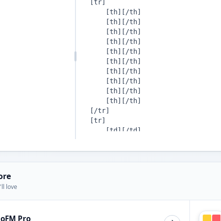
ore
ll love
ioFM Pro