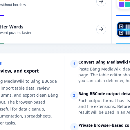
 without borders
tter Words
 word puzzles faster
Convert Bảng MediaWiki 
E
1
Paste Bảng MediaWiki data,
eview, and export
page. The table editor sh
you can catch delimiter, h
ng MediaWiki to Bảng BBCode
 import table data, review
Bảng BBCode output detai
lumns, and export clean Bảng
2
Each output format has its
ut. The browser-based
and file extensions. Befo
useful for data cleanup,
result will be used in an A
cumentation, spreadsheets,
er tasks.
Private browser-based co
3