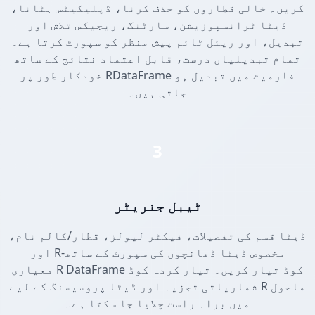
کریں۔ خالی قطاروں کو حذف کرنا، ڈپلیکیٹس ہٹانا،
ڈیٹا ٹرانسپوزیشن، سارٹنگ، ریجیکس تلاش اور
تبدیل، اور ریئل ٹائم پیش منظر کو سپورٹ کرتا ہے۔
تمام تبدیلیاں درست، قابل اعتماد نتائج کے ساتھ
خودکار طور پر RDataFrame فارمیٹ میں تبدیل ہو
جاتی ہیں۔
3
ٹیبل جنریٹر
ڈیٹا قسم کی تفصیلات، فیکٹر لیولز، قطار/کالم نام،
اور R-مخصوص ڈیٹا ڈھانچوں کی سپورٹ کے ساتھ
معیاری R DataFrame کوڈ تیار کریں۔ تیار کردہ کوڈ
شماریاتی تجزیہ اور ڈیٹا پروسیسنگ کے لیے R ماحول
میں براہ راست چلایا جا سکتا ہے۔