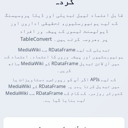
کردہ
قابل اعتماد ٹیبل تبدیلی اور ڈیٹا پروسیسنگ
کے لیے یونیورسٹیوں، تحقیقی اداروں اور
ڈیولپمنٹ ٹیموں کے پیشہ ور افراد
TableConvert پر بھروسہ کرتے ہیں۔
MediaWiki سے RDataFrame تبدیلی کے لیے
یونیورسٹیوں اور پیشہ وروں کا اعتماد۔ اعتماد کے
ساتھ MediaWiki کو RDataFrame میں آن لائن تبدیل
کریں۔
اگر آپ کو رپورٹس، دستاویزات یا APIs کے لیے
MediaWiki کو RDataFrame میں تبدیل کرنا ہے، یہ
MediaWiki سے RDataFrame کنورٹر روزمرہ کے کام کے
لیے بنایا گیا ہے۔