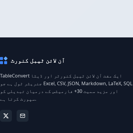
آن لائن ٹیبل کنورٹ
TableConvert ایک مفت آن لائن ٹیبل کنورٹر اور ڈیٹا
جنریٹر ٹول ہے جو Excel, CSV, JSON, Markdown, LaTeX, SQL
اور مزید سمیت 30+ فارمیٹس کے درمیان تبدیلی کو
سپورٹ کرتا ہے.