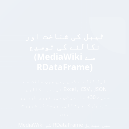
ٹیبل کی شناخت اور
نکالنے کی توسیع
(MediaWiki سے
RDataFrame)
ایک کلک سے کسی بھی ویب سائٹ سے
ٹیبلز نکالیں۔ Excel، CSV، JSON
سمیت 30+ فارمیٹس میں فوری طور پر
تبدیل کریں - کاپی پیسٹ کی ضرورت
نہیں۔
MediaWiki کو RDataFrame میں تبدیل