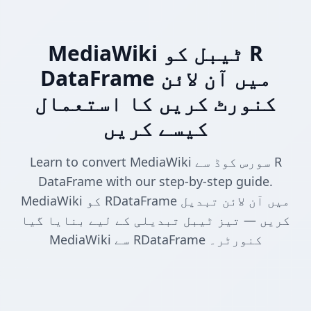
MediaWiki ٹیبل کو R
DataFrame میں آن لائن
کنورٹ کریں کا استعمال
کیسے کریں
Learn to convert MediaWiki سورس کوڈ سے R
DataFrame with our step-by-step guide.
MediaWiki کو RDataFrame میں آن لائن تبدیل
کریں — تیز ٹیبل تبدیلی کے لیے بنایا گیا
MediaWiki سے RDataFrame کنورٹر۔