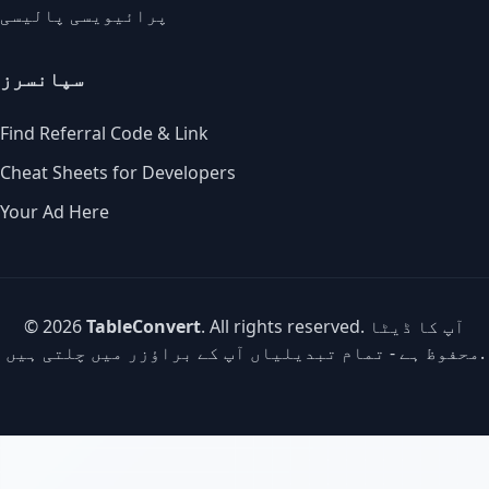
پرائیویسی پالیسی
سپانسرز
Find Referral Code & Link
Cheat Sheets for Developers
Your Ad Here
. All rights reserved. آپ کا ڈیٹا
TableConvert
© 2026
محفوظ ہے - تمام تبدیلیاں آپ کے براؤزر میں چلتی ہیں.