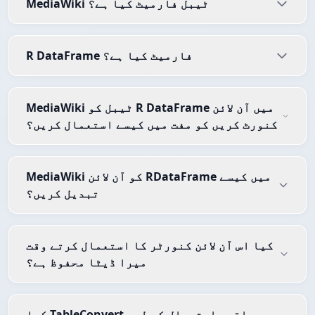
MediaWiki ٹیبل فارمیٹ کیا ہے؟
R DataFrame فارمیٹ کیا ہے؟
MediaWiki ٹیبل کو R DataFrame میں آن لائن
کنورٹ کریں کو مفت میں کیسے استعمال کریں؟
MediaWiki کو آن لائن RDataFrame میں کیسے
تبدیل کریں؟
کیا اس آن لائن کنورٹر کا استعمال کرتے وقت
میرا ڈیٹا محفوظ ہے؟
کیا TableConvert واقعی استعمال کے لیے