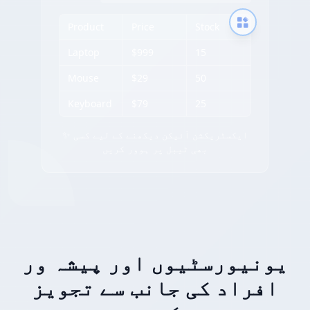
Product
Price
Stock
Laptop
$999
15
Mouse
$29
50
Keyboard
$79
25
✨ ایکسٹریکشن آئیکن دیکھنے کے لیے کسی
بھی ٹیبل پر ہوور کریں
یونیورسٹیوں اور پیشہ ور
افراد کی جانب سے تجویز