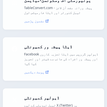
یونیورسٹی آف وسکونسن-میڈیسن
TableConvert.com - پیشہ ورانہ مفت آن لائن
ٹیبل کنورٹر اور ڈیٹا فارمیٹس ٹول
مضمون پڑھیں
ڈیٹا پیشہ ور کمیونٹی
Facebook ڈیولپر گروپس میں ڈیٹا تجزیہ کاروں
اور پیشہ ور افراد کی جانب سے شیئر اور تجویز
کیا گیا
پوسٹ دیکھیں
ڈیولپر کمیونٹی
ٹیبل تبدیلی کے لیے X (Twitter) پر