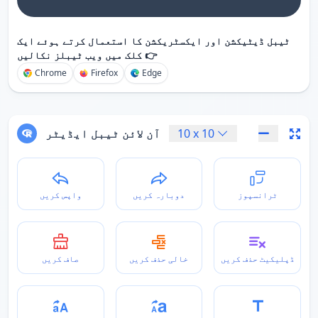
ٹیبل ڈیٹیکشن اور ایکسٹریکشن کا استعمال کرتے ہوئے ایک
کلک میں ویب ٹیبلز نکالیں 👉
Chrome
Firefox
Edge
10
x
10
آن لائن ٹیبل ایڈیٹر
ٹرانسپوز
دوبارہ کریں
واپس کریں
ڈپلیکیٹ حذف کریں
خالی حذف کریں
صاف کریں