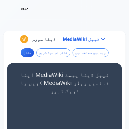
v3.0.1
MediaWiki ٹیبل
ڈیٹا سورس
ویب پیج سے نکالیں
فائل اپ لوڈ کریں
مثال
اپنا MediaWiki ٹیبل ڈیٹا پیسٹ
کریں یا MediaWiki فائلیں یہاں
ڈریگ کریں