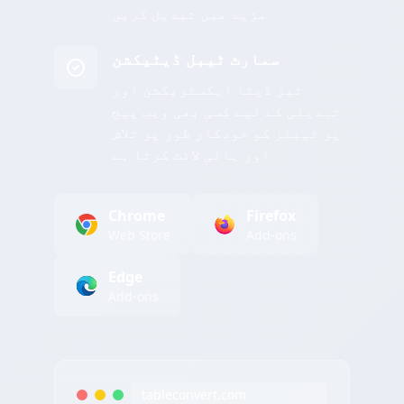
مزید میں تبدیل کریں
سمارٹ ٹیبل ڈیٹیکشن
تیز ڈیٹا ایکسٹریکشن اور
تبدیلی کے لیے کسی بھی ویب پیج
پر ٹیبلز کو خودکار طور پر تلاش
اور ہائی لائٹ کرتا ہے
Chrome
Firefox
Web Store
Add-ons
Edge
Add-ons
tableconvert.com