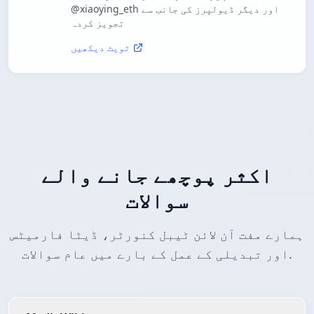
@xiaoying_eth اور دیگر ڈیولپرز کی جانب سے
تجویز کردہ
ٹویٹ دیکھیں
اکثر پوچھے جانے والے
سوالات
ہمارے مفت آن لائن ٹیبل کنورٹر، ڈیٹا فارمیٹس
اور تبدیلی کے عمل کے بارے میں عام سوالات.