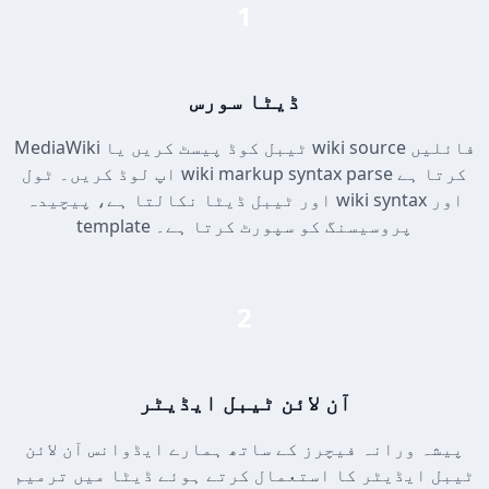
1
ڈیٹا سورس
MediaWiki ٹیبل کوڈ پیسٹ کریں یا wiki source فائلیں
اپ لوڈ کریں۔ ٹول wiki markup syntax parse کرتا ہے
اور ٹیبل ڈیٹا نکالتا ہے، پیچیدہ wiki syntax اور
template پروسیسنگ کو سپورٹ کرتا ہے۔
2
آن لائن ٹیبل ایڈیٹر
پیشہ ورانہ فیچرز کے ساتھ ہمارے ایڈوانس آن لائن
ٹیبل ایڈیٹر کا استعمال کرتے ہوئے ڈیٹا میں ترمیم