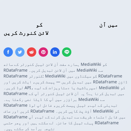
میں آن
R DataFrame
کو
MediaWiki ٹیبل
لائن کنورٹ کریں
ہمارے مفت آن لائن ٹیبل کنورٹر کے ساتھ MediaWiki کو
RDataFrame میں آن لائن تبدیل کریں۔ MediaWiki سے
RDataFrame کنورٹر: MediaWiki کو سیکنڈوں میں RDataFrame
میں تبدیل کریں — پیسٹ کریں، ایڈٹ کریں اور RDataFrame ڈاؤن
لوڈ کریں۔ API، اسپریڈشیٹ یا دستاویزات کے لیے MediaWiki کو
RDataFrame میں تبدیل کرنا ہے؟ یہ آن لائن ٹیبل کنورٹر آپ کے
براؤزر میں آپ کا ڈیٹا نجی رکھتا ہے۔ MediaWiki سے
RDataFrame تبدیلی کے لیے، ٹیبل پیسٹ کریں، فائل اپ لوڈ
کریں اور صاف RDataFrame آؤٹ پٹ کاپی کریں۔ MediaWiki کو
RDataFrame میں قابل اعتماد طریقے سے تبدیل کرنے کے لیے، آپ
پہلے ٹیبل کا جائزہ لے سکتے ہیں اور پھر حتمی RDataFrame
نتیجہ برآمد کر سکتے ہیں۔