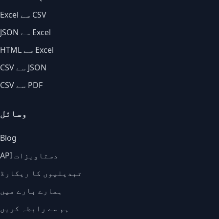
Excel سے CSV
JSON سے Excel
HTML سے Excel
CSV سے JSON
CSV سے PDF
وسائل
Blog
API دستاویزات
تبدیلیوں کا ریکارڈ
ہمارے بارے میں
ہم سے رابطہ کریں