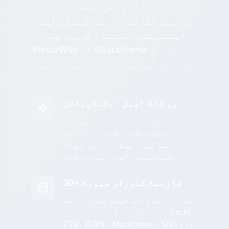
کر رہے ہیں؟ کسی بھی صفحے سے ٹیبلز
کا پتہ لگانے اور نکالنے کے لیے
ایکسٹینشن استعمال کریں، پھر
MediaWiki کو RDataFrame میں تبدیل
کرنے کے لیے یہاں ڈیٹا پیسٹ کریں۔
ون کلک ٹیبل ایکسٹریکشن
کاپی پیسٹ کے بغیر کسی بھی ویب
پیج سے فوری طور پر ٹیبلز
نکالیں - پیشہ ورانہ ڈیٹا
ایکسٹریکشن آسان بنایا گیا
30+ فارمیٹ کنورٹر سپورٹ
ہمارے ایڈوانس ٹیبل کنورٹر کے
ساتھ نکالے گئے ٹیبلز کو Excel،
CSV، JSON، Markdown، SQL اور