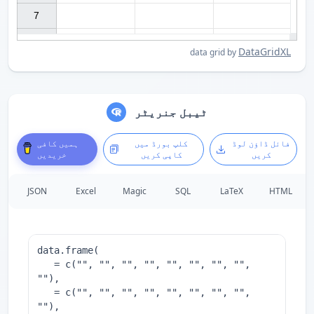
7

DataGridXL
data grid by
ٹیبل جنریٹر
فائل ڈاؤن لوڈ
کلپ بورڈ میں
ہمیں کافی
کریں
کاپی کریں
خریدیں
JSON
Excel
Magic
SQL
LaTeX
HTML