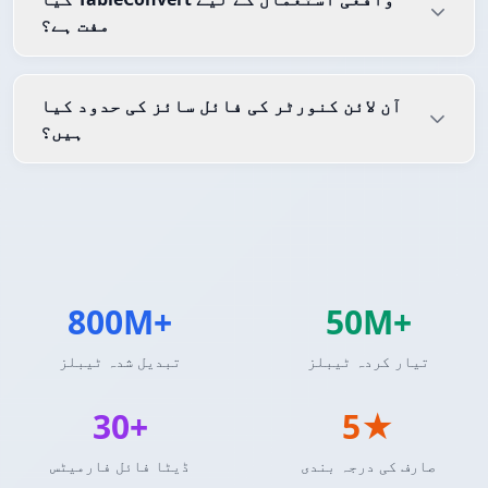
مفت ہے؟
آن لائن کنورٹر کی فائل سائز کی حدود کیا
ہیں؟
800M+
50M+
تیار کردہ ٹیبلز
تبدیل شدہ ٹیبلز
30+
5★
صارف کی درجہ بندی
ڈیٹا فائل فارمیٹس