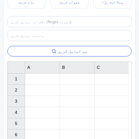
پہلا حرف بڑا
چھوٹے حروف
بڑے حروف
سب تبدیل کریں
A
B
C
1

2

3

4

5

6
