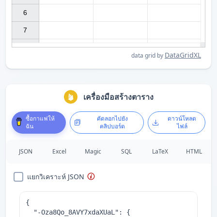
6

7

DataGridXL
data grid by
เครื่องมือสร้างตาราง
ซื้อกาแฟให้
คัดลอกไปยัง
ดาวน์โหลด
ฉัน
คลิปบอร์ด
ไฟล์
JSON
Excel
Magic
SQL
LaTeX
HTML
แยกวิเคราะห์ JSON